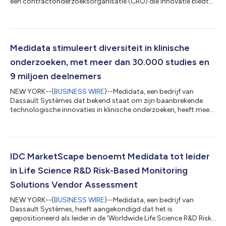
een contractonderzoeksorganisatie (CRO) die innovatie biedt
aan biofarmaceutische bedrijven, het wereldwijde gebruik van
Medidata's Clinical Cloud uitbreidt om zijn end-to-end klinische
onderzoeksactiviteiten te bevorderen. De overeenkomst breidt
Allucent's bestaande gebruik van Medidata-technologieën uit.
Deze omvatten Rave EDC, eCOA, RTSM, en Rave Imaging, ter
Medidata stimuleert diversiteit in klinische
ondersteuning van kri...
onderzoeken, met meer dan 30.000 studies en
9 miljoen deelnemers
NEW YORK--(
BUSINESS WIRE
)--Medidata, een bedrijf van
Dassault Systèmes dat bekend staat om zijn baanbrekende
technologische innovaties in klinische onderzoeken, heeft meer
dan 30.000 klinische onderzoeken en 9 miljoen
studiedeelnemers overtroffen. Deze mijlpalen, bereikt samen
met meer dan 2.100 wereldwijde klanten en partners, werden
gevoed door de platform- en biowetenschappelijke
oplossingen van Medidata die zorgen voor slimmere
IDC MarketScape benoemt Medidata tot leider
behandelingen en gezondere mensen, terwijl ze een betere
in Life Science R&D Risk-Based Monitoring
toegan...
Solutions Vendor Assessment
NEW YORK--(
BUSINESS WIRE
)--Medidata, een bedrijf van
Dassault Systèmes, heeft aangekondigd dat het is
gepositioneerd als leider in de 'Worldwide Life Science R&D Risk-