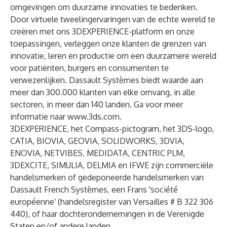
omgevingen om duurzame innovaties te bedenken.
Door virtuele tweelingervaringen van de echte wereld te
creëren met ons 3DEXPERIENCE-platform en onze
toepassingen, verleggen onze klanten de grenzen van
innovatie, leren en productie om een duurzamere wereld
voor patiënten, burgers en consumenten te
verwezenlijken. Dassault Systèmes biedt waarde aan
meer dan 300.000 klanten van elke omvang, in alle
sectoren, in meer dan 140 landen. Ga voor meer
informatie naar
www.3ds.com
.
3DEXPERIENCE, het Compass-pictogram, het 3DS-logo,
CATIA, BIOVIA, GEOVIA, SOLIDWORKS, 3DVIA,
ENOVIA, NETVIBES, MEDIDATA, CENTRIC PLM,
3DEXCITE, SIMULIA, DELMIA en IFWE zijn commerciële
handelsmerken of gedeponeerde handelsmerken van
Dassault French Systèmes, een Frans 'société
européenne' (handelsregister van Versailles # B 322 306
440), of haar dochterondernemingen in de Verenigde
Staten en/of andere landen.