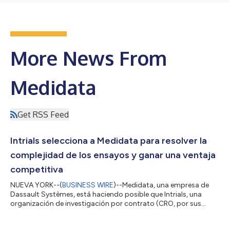
More News From
Medidata
Get RSS Feed
Intrials selecciona a Medidata para resolver la
complejidad de los ensayos y ganar una ventaja
competitiva
NUEVA YORK--(
BUSINESS WIRE
)--Medidata, una empresa de
Dassault Systèmes, está haciendo posible que Intrials, una
organización de investigación por contrato (CRO, por sus
siglas en inglés) de Latinoamérica, expandir su negocio con
Rave CTMS, Rave eTMF y Rave Site Payments de Medidata. El