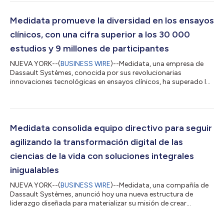
acuerdo, que incluye formación y apoyo por parte de los
servicios profesionales de Medidata, ayuda a Intrials a avanzar
en sus ofertas en Latinoamérica con la capacidad de
Medidata promueve la diversidad en los ensayos
administrar ensayos más complejos y atr...
clínicos, con una cifra superior a los 30 000
estudios y 9 millones de participantes
NUEVA YORK--(
BUSINESS WIRE
)--Medidata, una empresa de
Dassault Systèmes, conocida por sus revolucionarias
innovaciones tecnológicas en ensayos clínicos, ha superado los
30 000 ensayos clínicos y los 9 millones de participantes en
estudios. La plataforma de Medidata y sus soluciones en el
ámbito de las ciencias biológicas han impulsado la
consecución de estos hitos, junto con más de 2 100 clientes y
socios de todo el mundo, lo que ha propiciado tratamientos
Medidata consolida equipo directivo para seguir
más inteligentes y una mejor salud de...
agilizando la transformación digital de las
ciencias de la vida con soluciones integrales
inigualables
NUEVA YORK--(
BUSINESS WIRE
)--Medidata, una compañía de
Dassault Systèmes, anunció hoy una nueva estructura de
liderazgo diseñada para materializar su misión de crear
soluciones integrales que impulsen el diseño de tratamientos
más inteligentes y personas más sanas. La evolución