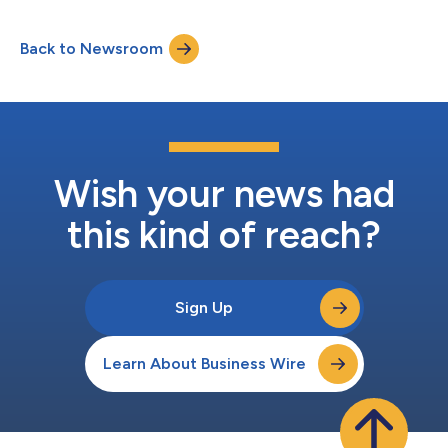
estratégica representa una oportunidad para avanzar en pos
de los objetivos y el crecimiento a largo plazo, con el fin de
Back to Newsroom
mejorar la capacidad de los clientes para generar mayor valor a
través de la cartera de Dassault S...
Wish your news had
this kind of reach?
Sign Up
Learn About Business Wire