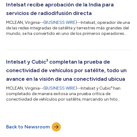
proporcionará por primera vez conectividad a Internet de alta
Intelsat recibe aprobación de la India para
velocid...
servicios de radiodifusión directa
MCLEAN, Virginia--(
BUSINESS WIRE
)--Intelsat, operador de una
de las redes integradas de satélite y terrestres más grandes del
mundo, se ha convertido en uno de los primeros operadores
extranjeros de satélites en recibir la aprobación del gobierno
indio para brindarles una amplia cobertura satelital
directamente a las empresas de medios de radiodifusión de la
India. Se trata de un logro normativo fundamental, que sitúa a
Intelsat en la vía rápida para prestar nuevos servicios y hacer
Intelsat y Cubic³ completan la prueba de
mayores inv...
conectividad de vehículos por satélite, todo un
avance en la visión de una conectividad ubicua
MCLEAN, Virginia--(
BUSINESS WIRE
)--Intelsat y Cubic³ han
completado de manera exitosa una prueba crítica de
conectividad de vehículos por satélite, marcando un hito
importante en su misión conjunta de crear un servicio de
conectividad sin fallas para todo tipo de vehículos. La prueba
demostró el éxito de la integración entre los satélites de Intelsat
y la plataforma de software de Cubic³, lo que puso en evidencia
Back to Newsroom
cómo las redes terrestres y no terrestres pueden conectarse a
la perfección para o...