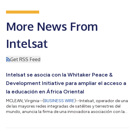
More News From
Intelsat
Get RSS Feed
Intelsat se asocia con la Whitaker Peace &
Development Initiative para ampliar el acceso a
la educación en África Oriental
MCLEAN, Virginia--(
BUSINESS WIRE
)--Intelsat, operador de una
de las mayores redes integradas de satélites y terrestres del
mundo, anuncia la firma de una innovadora asociación con la
organización sin fines de lucro del actor y activista humanitario
Forest Whitaker, la Whitaker Peace & Development Initiative
(WPDI), para revolucionar el acceso a la educación en regiones
de África afectadas por conflictos. Esta colaboración