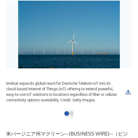
Intelsat expands global reach for Deutsche Telekom IoT into its
cloud-based Internet of Things (IoT) offering to extend powerful,
easy-to-use IoT solutions to locations regardless of fiber or cellular
connectivity options availability. Credit: Getty Images.
米バージニア州マクリーン--(
BUSINESS WIRE
)--
（ビジ