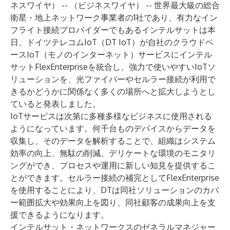
ネスワイヤ） -- （ビジネスワイヤ） -- 世界最大級の総合
衛星・地上ネットワーク事業者の1社であり、有力なイン
フライト接続プロバイダーでもある
インテルサット
は本
日、ドイツテレコムIoT（DT IoT）が自社のクラウドベ
ースIoT（モノのインターネット）サービスにインテル
サットFlexEnterpriseを統合し、強力で使いやすいIoTソ
リューションを、光ファイバーやセルラー接続が利用で
きるかどうかに関係なく多くの場所へと拡大しようとし
ていると発表しました。
IoTサービスは次第に多種多様なビジネスに使用される
ようになっています。何千台ものデバイスからデータを
収集し、そのデータを解析することで、組織はシステム
効率の向上、無駄の削減、デリケートな環境のモニタリ
ングができ、プロセスや運用に新しい知見を提供するこ
とができます。セルラー接続の補完としてFlexEnterprise
を使用することにより、DTは同社ソリューションのカバ
ー範囲拡大や効果向上を図り、同社顧客の成果向上を支
援できるようになります。
インテルサット・ネットワークスのゼネラルマネジャー