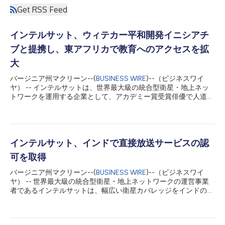
Get RSS Feed
インテルサット、ウィテカー平和開発イニシアチ
ブと提携し、東アフリカで教育へのアクセスを拡
大
バージニア州マクリーン--(
BUSINESS WIRE
)--（ビジネスワイ
ヤ） -- インテルサットは、世界最大級の統合型衛星・地上ネッ
トワークを運用する企業として、アカデミー賞受賞俳優で人道活
動家のフォレスト・ウィテカー氏が設立した非営利団体「ウィテ
カー平和開発イニシアチブ（WPDI）」と画期的なパートナーシ
ップを締結し、アフリカの紛争影響地域における教育アクセスの
革新に取り組みます。この提携により、WPDIのコミュニティ学
習センターに、南スーダンおよびウガンダで初めて高速インター
インテルサット、インドで直接放送サービスの認
ネット接続を提供し、インフラが十分でない、または損なわれた
可を取得
地域の数千人の若者に教育へのデジタル架け橋を築きます。 イ
ンテルサットは、南スーダンで7か所、ウガンダで3か所、合計
バージニア州マクリーン--(
BUSINESS WIRE
)--（ビジネスワイ
10か所のセンターに衛星接続を提供します。この3年間のパート
ヤ） -- 世界最大級の統合型衛星・地上ネットワークの運営事業
ナーシップ期間を通じて、インテルサットは設備、マネージド接
者であるインテルサットは、幅広い衛星カバレッジをインドの放
続サービス、設置、継続的な技術サポートを提供します。この画
送メディア企業に対して直接提供する認可をインド政府から取得
期的な取り組みにより、従来の接続インフラでは現代的なオンラ
した初の外国衛星通信事業者の1社となりました。これは、イン
イン教育に対応できなかった地域社会に、信頼性の高いインター
テルサットの新サービスの提供とインドへの追加投資の歩みを加
ネットアクセスを提供します。 「教育は平和の...