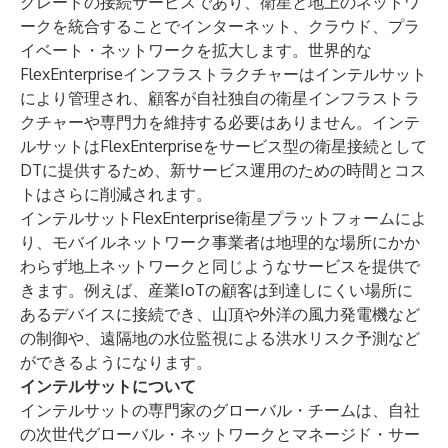
グレードの接続サービスであり、衛星と地上のネットワ
ークを統合することでインターネット、クラウド、プラ
イベート・ネットワークを拡大します。世界的な
FlexEnterpriseインフラストラクチャーはインテルサット
により管理され、顧客が自社独自の衛星インフラストラ
クチャーや専門力を維持する必要はありません。インテ
ルサットはFlexEnterpriseをサービス型の衛星接続として
DTに提供するため、新サービス運用のための時間とコス
トはさらに削減されます。
インテルサットFlexEnterprise衛星プラットフォームによ
り、モバイルネットワーク事業者は地理的な場所にかか
わらず地上ネットワークと同じようなサービスを提供で
きます。例えば、産業IoTの顧客は到達しにくい場所に
あるデバイスに接続でき、山頂や外洋の風力発電機など
の制御や、遠隔地の水位監視による洪水リスク予測など
ができるようになります。
インテルサットについて
インテルサットの専門家のグローバル・チームは、自社
の次世代グローバル・ネットワークとマネージド・サー