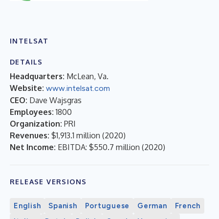
INTELSAT
DETAILS
Headquarters:
McLean, Va.
Website:
www.intelsat.com
CEO:
Dave Wajsgras
Employees:
1800
Organization:
PRI
Revenues:
$1,913.1 million
(
2020
)
Net Income:
EBITDA: $550.7 million
(
2020
)
RELEASE VERSIONS
English
Spanish
Portuguese
German
French