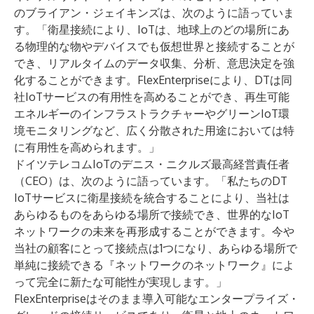
のブライアン・ジェイキンズは、次のように語っていま
す。「衛星接続により、IoTは、地球上のどの場所にあ
る物理的な物やデバイスでも仮想世界と接続することが
でき、リアルタイムのデータ収集、分析、意思決定を強
化することができます。FlexEnterpriseにより、DTは同
社IoTサービスの有用性を高めることができ、再生可能
エネルギーのインフラストラクチャーやグリーンIoT環
境モニタリングなど、広く分散された用途においては特
に有用性を高められます。」
ドイツテレコムIoTのデニス・ニクルズ最高経営責任者
（CEO）は、次のように語っています。「私たちのDT
IoTサービスに衛星接続を統合することにより、当社は
あらゆるものをあらゆる場所で接続でき、世界的なIoT
ネットワークの未来を再形成することができます。今や
当社の顧客にとって接続点は1つになり、あらゆる場所で
単純に接続できる『ネットワークのネットワーク』によ
って完全に新たな可能性が実現します。」
FlexEnterpriseはそのまま導入可能なエンタープライズ・