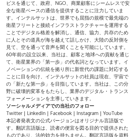
ビスを通じて、政府、NGO、商業顧客にシームレスで安
全な衛星ベースの通信を提供することに注力していま
す。インテルサットは、世界でも屈指の規模で最先端の
衛星フリートと接続インフラストラクチャーを運用する
ことでデジタル格差を解消し、通信、協力、共存のため
に人とその道具が海を越えて話しかけ、大陸の反対側を
見て、空を通って音声を聞くことを可能にしています。
60年前の設立以来、当社は、顧客と地球への貢献を通じ
て、衛星業界の「第一歩」の代名詞となっています。イ
ノベーションの伝統を拠り所に新世代の課題に対応する
ことに目を向け、
インテルサット
の社員は現在、宇宙で
の「新たな第一歩」を目指しています。当社は、この分
野に破壊的変革をもたらし、業界のデジタル・トランス
フォーメーションを主導していきます。
ソーシャルメディアでの当社のフォロー
Twitter
|
LinkedIn
|
Facebook
|
Instagram
|
YouTube
本記者発表文の公式バージョンはオリジナル言語版で
す。翻訳言語版は、読者の便宜を図る目的で提供された
ものであり、法的効力を持ちません。翻訳言語版を資料