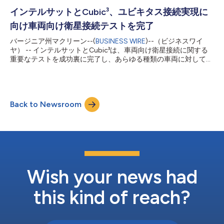
速させることになる、規制上の重要な成果です。 同社は、イン
ドでCバンドの帯域を利用する4機のGEO衛星（静止衛星）、IS-
インテルサットとCubic³、ユビキタス接続実現に
17号、IS-20号、IS-36号、IS-39号の認可を確保しました。今回
向け車両向け衛星接続テストを完了
認可を受けた衛星フリートは、インドの力強い放送メディア業界
を主なサービス提供対象として、インド亜大陸全域およびインド
バージニア州マクリーン--(
BUSINESS WIRE
)--（ビジネスワイ
から世界の他地域に向けたコンテンツの提供・配信能力を強化し
ヤ） -- インテルサットとCubic³は、車両向け衛星接続に関する
ます。この規制上のマイルストーンは、インテルサットのインド
重要なテストを成功裏に完了し、あらゆる種類の車両に対してシ
におけるプレゼンスの拡大と、地域における技術的進歩の促進に
ームレスな接続サービスを提供するという共同ミッションにおけ
対する同社の取り組みを強調するものです。 「今回の認可は、
る大きな節目を迎えました。 このテストでは、インテルサット
インドの宇宙ビジネス業界に対する貢献においてインテルサット
の衛星とCubic³のソフトウェア・プラットフォームとの統合が成
が重要な一歩を踏み出したこと...
功裏に実証され、地上ネットワークと非地上系ネットワークがシ
Back to Newsroom
ームレスに連携することで、場所を問わず常時接続を実現できる
ことを示しました。 「今回の基本合意書の締結とテストの成功
により、真のユビキタス接続というビジョンに一歩近づきまし
た」と、インテルサットの最高技術責任者であるブルーノ・フロ
モンは述べています。 「インテルサットの衛星技術とCubic³の
革新的なコネクティビティ・プラットフォームを組み合わせるこ
とで、世界中どこでも車両を接続できるソリューションを構築
し、ブロードバンド接続や診断機能、将来的には自動運転支援と
Wish your news had
いった重要な機能を可能にします。」 今回のテストでは、イン
テルサットのFlexMove Fle...
this kind of reach?