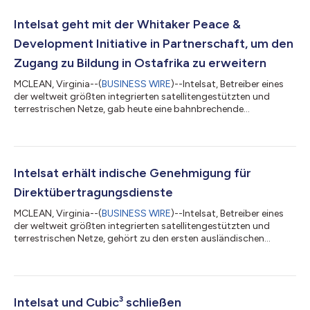
Intelsat geht mit der Whitaker Peace &
Development Initiative in Partnerschaft, um den
Zugang zu Bildung in Ostafrika zu erweitern
MCLEAN, Virginia--(
BUSINESS WIRE
)--Intelsat, Betreiber eines
der weltweit größten integrierten satellitengestützten und
terrestrischen Netze, gab heute eine bahnbrechende
Partnerschaft mit der gemeinnützigen Whitaker Peace &
Development Initiative (WPDI) bekannt, die von dem Academy
Award-gekrönten Schauspieler und Humanitären Forest
Whitaker gegründet wurde. Ziel der Zusammenarbeit ist es, den
Zugang zu Bildung in von Konflikten betroffenen Regionen in
Intelsat erhält indische Genehmigung für
ganz Afrika zu revolutionieren. So er...
Direktübertragungsdienste
MCLEAN, Virginia--(
BUSINESS WIRE
)--Intelsat, Betreiber eines
der weltweit größten integrierten satellitengestützten und
terrestrischen Netze, gehört zu den ersten ausländischen
Satellitenbetreibern, die von der indischen Regierung die
Genehmigung erhalten haben, umfassende
Satellitenabdeckung direkt für indische Medienunternehmen
bereitzustellen. Dieser regulatorische Erfolg ebnet Intelsat den
Weg für neue Dienstleistungen und weitere Investitionen in
Intelsat und Cubic³ schließen