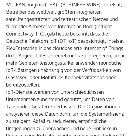
MCLEAN, Virginia (USA)--(
BUSINESS WIRE
)--
Intelsat
,
Betreiber des weltweit größten integrierten
satellitengestützten und terrestrischen Netzes und
führender Anbieter von Internet an Bord (Inflight
Connectivity, IFC), gab heute bekannt, dass die
Deutsche Telekom IoT (DT IoT) beabsichtigt, Intelsat
FlexEnterprise in das cloudbasierte Internet of Things
(IoT)-Angebot des Unternehmens zu integrieren, um in
mehr Gebieten leistungsstarke, anwenderfreundliche
IoT-Lösungen unabhängig von der Verfügbarkeit von
Glasfaser- oder Mobilfunk-Konnektivitätsoptionen
bereitzustellen.
IoT-Dienste werden von unterschiedlichsten
Unternehmen zunehmend genutzt, um Daten von
Tausenden Geräten zu erfassen. Die Organisationen
analysieren diese Daten dann, um die Systemeffizienz
zu steigern, Abfall zu reduzieren, empfindliche
Umgebungen zu überwachen und neue Einblicke in
Prozesse und Betriebsabläufe zu gewinnen. Indem DT