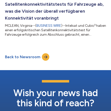
Indien. Das Unternehmen hat die Genehmigung...
Satellitenkonnektivitätstests für Fahrzeuge ab,
was die Vision der überall verfügbaren
Konnektivität voranbringt
MCLEAN, Virginia--(
BUSINESS WIRE
)--Intelsat und Cubic³ haben
einen erfolgskritischen Satellitenkonnektivitätstest für
Fahrzeuge erfolgreich zum Abschluss gebracht, einen
bedeutsamen Meilenstein in ihrer gemeinsamen Mission, einen
nahtlosen Konnektivitätsservice für alle Fahrzeugarten zu
schaffen. Der Test demonstrierte eine erfolgreiche Integration
der Satelliten von Intelsat und der Softwareplattform von
Back to Newsroom
Cubic³, womit gezeigt wurde, wie terrestrische und
nichtterrestrische Netzwerke nahtlos ve...
Wish your news had
this kind of reach?