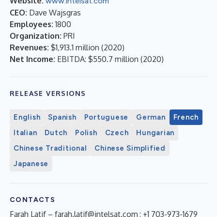
Website:
www.intelsat.com
CEO:
Dave Wajsgras
Employees:
1800
Organization:
PRI
Revenues:
$1,913.1 million
(
2020
)
Net Income:
EBITDA: $550.7 million
(
2020
)
RELEASE VERSIONS
English
Spanish
Portuguese
German
French
Italian
Dutch
Polish
Czech
Hungarian
Chinese Traditional
Chinese Simplified
Japanese
CONTACTS
Farah Latif –
farah.latif@intelsat.com
; +1 703-973-1679