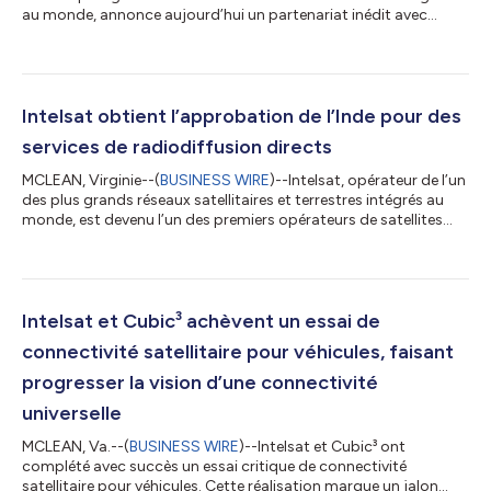
au monde, annonce aujourd’hui un partenariat inédit avec
l’acteur primé aux Oscars et l’organisation humanitaire à but
non lucratif de Forest Whitaker, la Whitaker Peace &
Development Initiative (WPDI), afin de révolutionner l’accès à
l’éducation dans les régions touchées par des conflits en
Afrique. Cette collaboration fournira pour la première fois une
Intelsat obtient l’approbation de l’Inde pour des
connectivité...
services de radiodiffusion directs
MCLEAN, Virginie--(
BUSINESS WIRE
)--Intelsat, opérateur de l’un
des plus grands réseaux satellitaires et terrestres intégrés au
monde, est devenu l’un des premiers opérateurs de satellites
étrangers à recevoir l’approbation du gouvernement indien
pour fournir une couverture satellitaire étendue directement aux
sociétés de radiodiffusion indiennes, une avancée réglementaire
significative qui accélère Intelsat dans l’offre de nouveaux
services et l’accroissement des investissements en Inde. La
Intelsat et Cubic³ achèvent un essai de
soc...
connectivité satellitaire pour véhicules, faisant
progresser la vision d’une connectivité
universelle
MCLEAN, Va.--(
BUSINESS WIRE
)--Intelsat et Cubic³ ont
complété avec succès un essai critique de connectivité
satellitaire pour véhicules. Cette réalisation marque un jalon