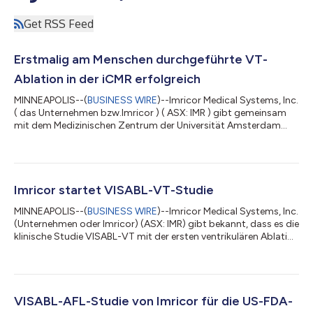
Get RSS Feed
Erstmalig am Menschen durchgeführte VT-
Ablation in der iCMR erfolgreich
MINNEAPOLIS--(
BUSINESS WIRE
)--Imricor Medical Systems, Inc.
( das Unternehmen bzw.Imricor ) ( ASX: IMR ) gibt gemeinsam
mit dem Medizinischen Zentrum der Universität Amsterdam
(Amsterdam UMC) erfreut bekannt, dass die erstmals mit MRT-
Unterstützung in Echtzeit in einem iCMR-Labor durchgeführte
ischämische Ventrikel-Tachykardie- (VT)-Ablation erfolgreich
verlaufen ist. Das hier abgebildete Team des Amsterdam UMC
führte die VT-Ablation durch, nachdem zuvor Erfahrungen mit
Imricor startet VISABL-VT-Studie
Ablationsverfahren für V...
MINNEAPOLIS--(
BUSINESS WIRE
)--Imricor Medical Systems, Inc.
(Unternehmen oder Imricor) (ASX: IMR) gibt bekannt, dass es die
klinische Studie VISABL-VT mit der ersten ventrikulären Ablation
am Menschen unter Verwendung des NorthStar Mapping
Systems des Unternehmens und unter Verwendung von
Echtzeit-MRT begonnen hat. Der Eingriff wurde vom Team des
Amsterdam University Medical Centre (AUMC) durchgeführt,
das 2025 vom Magazin Newsweek als bestes Krankenhaus der
VISABL-AFL-Studie von Imricor für die US-FDA-
Niederlande und als eines der 35 bes...