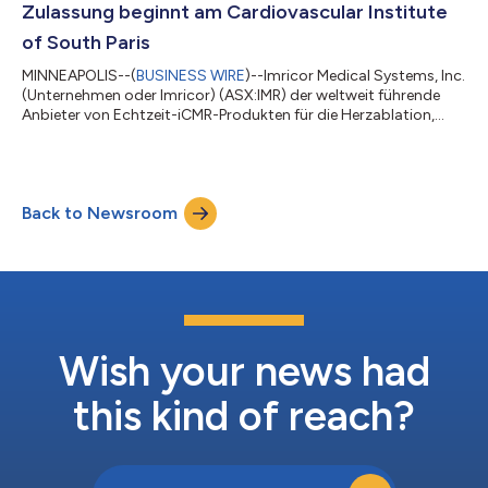
Zulassung beginnt am Cardiovascular Institute
of South Paris
MINNEAPOLIS--(
BUSINESS WIRE
)--Imricor Medical Systems, Inc.
(Unternehmen oder Imricor) (ASX:IMR) der weltweit führende
Anbieter von Echtzeit-iCMR-Produkten für die Herzablation,
gibt bekannt, dass die klinische IDE-Studie für den Vision-MR-
Ablationskatheter 2.0 zur Behandlung von Vorhofflattern Typ I
(VISABL-AFL) mit zwei Eingriffen am Cardiovascular Institute of
South Paris (ICPS) (https://icps.fr) begonnen hat. Dr. Laurent
Back to Newsroom
Fiorina, der operierende Elektrophysiologe am ICPS und Prüfarzt
des St...
Wish your news had
this kind of reach?