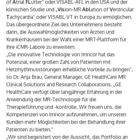
of
A
trial
FL
utter“ oder VISABL-AFL in den USA und der
klinischen Studie und „
Vis
ion-MR
Abl
ation of
V
entricular
T
achycardia“ oder VISABL-VT in Europa zu ermöglichen.
Das übergeordnete Ziel des Unternehmens besteht
darin, die Auswahlmöglichkeiten von Ärzten und
Krankenhäusern bei der Wahl einer MRT-Plattform für
ihre iCMR-Labore zu erweitern.
„Die innovative Technologie von Imricor hat das
Potenzial, einer großen Zahl von Patienten mit
Herzrhythmusstörungen erhebliche Vorteile zu bringen“,
so Dr. Anja Brau, General Manager, GE HealthCare MR
Clinical Solutions and Research Collaborations. „GE
HealthCare verfügt über langjährige Erfahrung in der
Anwendung der MR-Technologie für die
Therapieführung und -kontrolle. Wir freuen uns, die
Kompetenzen von Imricor aufzunehmen, um unseren
Kunden mehr Möglichkeiten bei der Behandlung ihrer
Patienten zu bieten.“
„Wir sind begeistert von der Aussicht, das Portfolio an