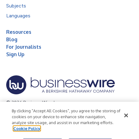
Subjects
Languages
Resources
Blog
For Journalists
Sign Up
© 2026 Business Wire, Inc.
By clicking “Accept All Cookies”, you agree to the storing of
Privacy Policy
Cookie Policy
Accessibility Statement
cookies on your device to enhance site navigation,
analyze site usage, and assist in our marketing efforts.
Terms of Use
Legal
Cookie Policy