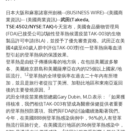
日本大阪和麻塞諸塞州劍橋--(
BUSINESS WIRE
)--
(美國商
業資訊)-- (美國商業資訊)--
武田
(Takeda,
TSE:4502/NYSE:TAK
)
今天宣布，美國食品藥物管理局
(FDA)已接受公司試驗性登革熱候選疫苗TAK-003的生物
製品許可申請(BLA)，並授予了優先審查資格。武田正在美
國4歲至60歲人群中評估TAK-003對任一登革熱病毒血清
型引起的登革熱病的保護效果。
登革熱是由蚊子傳播病毒的地方病，在包括美屬波多黎
各、美屬維京群島和美屬薩摩亞在內的125個以上國家/地
1,2
區流行。
登革熱的全球發病率在過去二十年內有所增
加，並且是旅行者從拉丁美洲、加勒比地區和東南亞返回
3
後的主要發燒原因。
武田全球疫苗業務部總裁Gary Dubin, M.D.表示：「如果獲
得核准，我們相信TAK-003有望成為醫療保健提供者重要
的登革熱預防選項。我們與FDA的討論繼續激勵著我們。
今年，在美國888例登革熱感染病例中，96%的人有登革
熱流行區旅行史。在美國流行地區的316例登革熱感染中，
4