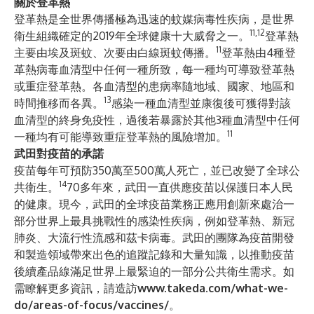
關於登革熱
登革熱是全世界傳播極為迅速的蚊媒病毒性疾病，是世界
11,12
衛生組織確定的2019年全球健康十大威脅之一。
登革熱
11
主要由埃及斑蚊、次要由白線斑蚊傳播。
登革熱由4種登
革熱病毒血清型中任何一種所致，每一種均可導致登革熱
或重症登革熱。各血清型的患病率隨地域、國家、地區和
13
時間推移而各異。
感染一種血清型並康復後可獲得對該
血清型的終身免疫性，過後若暴露於其他3種血清型中任何
11
一種均有可能導致重症登革熱的風險增加。
武田對疫苗的承諾
疫苗每年可預防350萬至500萬人死亡，並已改變了全球公
14
共衛生。
70多年來，武田一直供應疫苗以保護日本人民
的健康。現今，武田的全球疫苗業務正應用創新來處治一
部分世界上最具挑戰性的感染性疾病，例如登革熱、新冠
肺炎、大流行性流感和茲卡病毒。武田的團隊為疫苗開發
和製造領域帶來出色的追蹤記錄和大量知識，以推動疫苗
後續產品線滿足世界上最緊迫的一部分公共衛生需求。如
需瞭解更多資訊，請造訪
www.takeda.com/what-we-
do/areas-of-focus/vaccines/
。