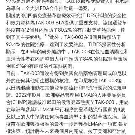
97%是透過本地傳播感染。
武田以服務受影響人群的承諾
為導向，全力與FDA合作推動這一備案。」
關鍵的3期四價免疫登革熱療效研究(TIDES)試驗的安全性
和效力資料為TAK-003 BLA提供了重要支持。該候選登革
熱疫苗在12個月內預防了80.2%的有症狀登革熱病例，達
5,6
到了其主要終點。
此外，TAK-003在18個月時預防了
90.4%的住院治療，達到了次要終點。TIDES探索性分析
顯示，在4.5年的研究隨訪中，TAK-003在包括血清陽性和
血清陰性者在內的整個人群中預防了84%的住院登革熱病
例和61%的有症狀的登革熱病例。
目前，TAK-003還沒有得到美國食品藥物管理局或印尼以
外的任何其他衛生機構的核准。在印尼
核准
TAK-003後，
武田將繼續推動在其他登革熱流行和非流行國家的法規申
請。2022年10月，歐洲藥品管理局(EMA)的人用藥品委員
會(CHMP)
建議
核准武田的候選登革熱疫苗TAK-003，用於
在歐洲和參與EU-M4all平行程序的登革熱流行國家的4歲
及以上的人中預防任何病毒血清型引起的登革熱疾病。該
疫苗在歐洲獲得核准的最後一步是獲得EMA的一項市場授
權決策，預計將在未來幾個月內完成。拉丁美洲和亞洲的