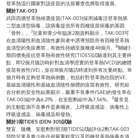
登革熱流行國家對該疫苗的法規審查也將取得進展。
關於TAK-003
武田四價登革熱候選疫苗(TAK-003)採用減毒活登革熱第
二型血清型病毒，該病毒提供所有四種疫苗病毒的基因
7
「骨幹」。
兒童和青少年臨床
2期
資料顯示，
TAK-003可
在血清陽性和血清陰性參與者中誘導預防所有四種登革熱
8
血清型的免疫應答
，有效性持續至接種後48個月。
關鍵3
期四價免疫抗登革熱有效性研究(TIDES)試驗達到
其主要終
點，即12個月隨訪時針對血清學證實的登革熱(VCD)的總體
疫苗有效性(VE)
，並在
18個月隨訪時達到所有次要終點
。18
個月時有足夠登革熱病例數，包括針對登革熱住院的VE、
基線血清陽性和基線血清陰性個體的疫苗有效性。研究綜
合分析的安全性結果顯示，嚴重不良事件(SAE)的發生率在
9
TAK-003組中為6.21%，在安慰劑組中為7.56%。
最常見
的主動監測不良事件是鼻咽炎、上呼吸道感染、病毒性上
呼吸道感染、病毒感染和發熱。
關於3期TIDES (DEN-301)試驗
雙盲、隨機、安慰劑對照3期TIDES試驗評估2劑TAK-003
預防兒童及青少年任何嚴重程度以及四種登革熱病毒血清