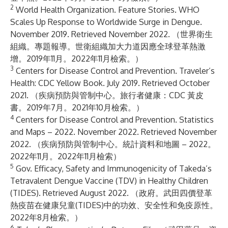
2
World Health Organization. Feature Stories.
WHO
Scales Up Response to Worldwide Surge in Dengue
.
November 2019. Retrieved November 2022. （世界衛生
組織。專題報導。
世衛組織加大力道因應全球登革熱激
增
。2019年11月。2022年11月檢索。）
3
Centers for Disease Control and Prevention.
Traveler’s
Health: CDC Yellow Book
. July 2019. Retrieved October
2021. （疾病預防與管制中心。
旅行者健康：CDC 黃皮
書
。2019年7月。2021年10月檢索。）
4
Centers for Disease Control and Prevention.
Statistics
and Maps – 2022
. November 2022. Retrieved November
2022. （疾病預防與管制中心。
統計資料和地圖 – 2022
。
2022年11月。2022年11月檢索）
5
Gov.
Efficacy, Safety and Immunogenicity of Takeda’s
Tetravalent Dengue Vaccine (TDV) in Healthy Children
(TIDES)
. Retrieved August 2022. （政府。
武田四價登革
熱疫苗在健康兒童(TIDES)中的功效、安全性和免疫原性
。
2022年8月檢索。）
6