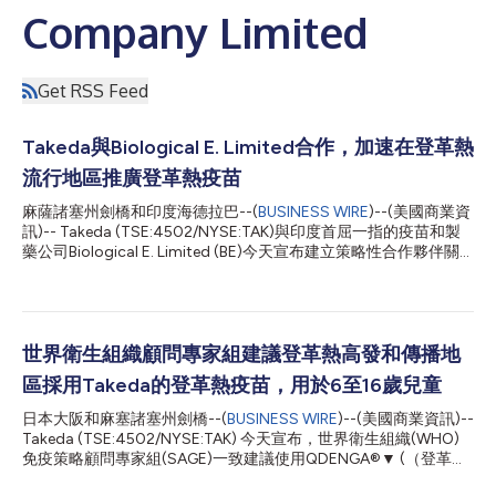
Company Limited
Get RSS Feed
Takeda與Biological E. Limited合作，加速在登革熱
流行地區推廣登革熱疫苗
麻薩諸塞州劍橋和印度海德拉巴--(
BUSINESS WIRE
)--(美國商業資
訊)-- Takeda (TSE:4502/NYSE:TAK)與印度首屈一指的疫苗和製
藥公司Biological E. Limited (BE)今天宣布建立策略性合作夥伴關
係，以提高QDENGA®▼（登革熱四價疫苗[減毒活疫苗]）(TAK-
003)多劑量瓶(MDV)的可及性。這些疫苗最遲將在2030年之前可
供登革熱流行國家的政府採購，以支援國家免疫計畫。MDV可充
分減少包裝和儲存費用，同時減少醫療和環境浪費，為國家免疫計
畫帶來成本和物流優勢。BE將逐步提升產能，最終達到每年多達
世界衛生組織顧問專家組建議登革熱高發和傳播地
5000萬劑的生產能力，從而加速實現Takeda在未來10年內每年
區採用Takeda的登革熱疫苗，用於6至16歲兒童
生產1億劑的目標。該合作夥伴關係將建立在Takeda德國辛根工廠
的現有疫苗產能以及Takeda與IDT Biologika GmbH建立的長期合
日本大阪和麻塞諸塞州劍橋--(
BUSINESS WIRE
)--(美國商業資訊)--
作夥伴的基礎之上。 Takeda全球疫苗事業部總裁Gary Dubin, M.D.
Takeda (TSE:4502/NYSE:TAK) 今天宣布，世界衛生組織(WHO)
表示：「Takeda登革熱專案的長期目標是讓高危人群能夠透過廣
免疫策略顧問專家組(SAGE)一致建議使用QDENGA®▼ (（登革熱
泛的通路取得QDENGA，這些人群可能會從免疫接種中受惠。去
四價疫苗[減毒活疫苗]）(TAK-003)。未來幾個月，世界衛生組織
年，我們在私人市場上成功推...