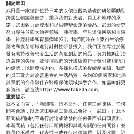
關於武田
武田是一家總部位於日本的以價值觀為基礎的研發驅動型
跨國生物製藥翹楚，秉承我們對患者、員工和地球的承
諾，武田致力於發現和提供轉變命運的藥品。武田的研究
努力專注於四大治療領域：腫瘤學、罕見遺傳疾病和血液
學、神經科學和胃腸病學(GI)。我們同時在血漿衍生治療
藥物和疫苗領域進行針對性研發投入。我們正在專注於開
發有助於改善患者生活的高度創新的藥品，努力推動新治
療選擇的尖端，並發揮我們的升級版協作研發引擎和能力
的優勢，以開發強大的、多樣化模式的後續產品線。我們
的員工致力於改善患者的生活品質，在約80個國家和地區
與我們的合作夥伴在醫療保健領域攜手合作。如需瞭解更
多資訊，請造訪
https://www.takeda.com
。
重要提示
就本文而言，「新聞稿」指本文件、任何口頭陳述、任何
問答會議，以及武田藥品工業株式會社（「武田」）就本
新聞稿相關內容進行討論或散發的任何書面或口頭資料。
本新聞稿（包括任何口頭簡報和與此有關的任何問答）並
非是也不構成、代表或形成任何出價購買、以及收購、註