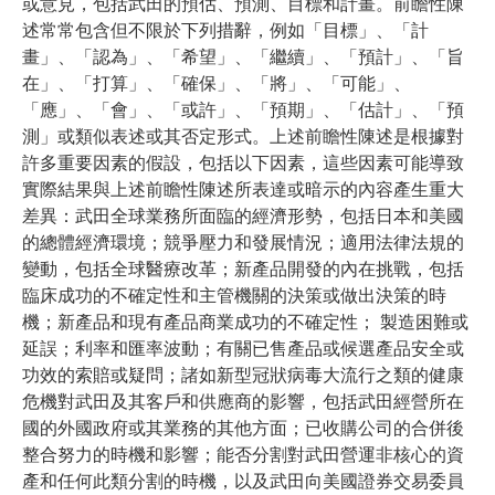
或意見，包括武田的預估、預測、目標和計畫。前瞻性陳
述常常包含但不限於下列措辭，例如「目標」、「計
畫」、「認為」、「希望」、「繼續」、「預計」、「旨
在」、「打算」、「確保」、「將」、「可能」、
「應」、「會」、「或許」、「預期」、「估計」、「預
測」或類似表述或其否定形式。上述前瞻性陳述是根據對
許多重要因素的假設，包括以下因素，這些因素可能導致
實際結果與上述前瞻性陳述所表達或暗示的內容產生重大
差異：武田全球業務所面臨的經濟形勢，包括日本和美國
的總體經濟環境；競爭壓力和發展情況；適用法律法規的
變動，包括全球醫療改革；新產品開發的內在挑戰，包括
臨床成功的不確定性和主管機關的決策或做出決策的時
機；新產品和現有產品商業成功的不確定性； 製造困難或
延誤；利率和匯率波動；有關已售產品或候選產品安全或
功效的索賠或疑問；諸如新型冠狀病毒大流行之類的健康
危機對武田及其客戶和供應商的影響，包括武田經營所在
國的外國政府或其業務的其他方面；已收購公司的合併後
整合努力的時機和影響；能否分割對武田營運非核心的資
產和任何此類分割的時機，以及武田向美國證券交易委員