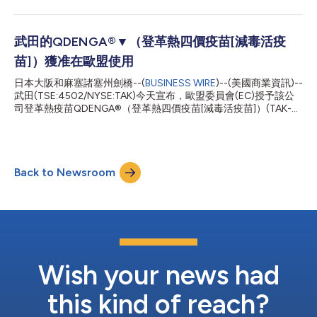
將考慮SAGE的建議，並更新其關於登革熱疫苗的立場文件，以納
入關於在公共疫苗接種計畫中使用QDENGA的最終指南。 SAGE提
出如下建議： 考慮在登革熱疾病高發和傳播強度高的環境中引進
該疫苗，以儘量提高公共衛生的作用，將血清陰性者的潛在風險降
武田的QDENGA®▼（登革熱四價疫苗[減毒活疫
至最低。 為6至16歲的兒童接種該疫苗。在這一年齡範圍內，應在
苗]）獲准在歐盟使用
特定年齡登革熱相關住院高峰前1-2年接種疫苗。疫苗應依計劃接
種2劑，兩次接種間隔3個月。 在引進疫苗的同時，還應制定周密
日本大阪和麻塞諸塞州劍橋--(
BUSINESS WIRE
)--(美國商業資訊)--
的宣傳策略，並讓社群參與其中。 登革熱是全球最常見的蚊媒病
武田(TSE:4502/NYSE:TAK)今天宣布，歐盟委員會(EC)授予該公
毒性疾病之一1，在100多個國家流行，估計每年約有3.9億人感
司登革熱疫苗QDENGA®（登革熱四價疫苗[減毒活疫苗]）(TAK-
染。2雖然許多登革熱感染病例無症狀或僅產生輕微症狀，但登革
003)上市許可，用於歐盟地區4歲以上人群的登革熱病預防i。
熱偶爾也會導致更嚴重的疾病，甚至死亡。2登革熱也是從拉丁美
QDENGA應按照官方建議使用。該核准決定是在歐洲藥品管理局人
洲、加勒比和東南亞地區返回的旅行...
用醫藥產品委員會(CHMP)於2022年10月提出積極建議後作出的。
武田全球疫苗業務部總裁Gary Dubin M.D.表示：「隨著當前旅行
Back to Newsroom
的日益便利，曾經廣闊的外部世界變得更加容易到達，增加了生活
在登革熱流行地區的人和前往這些地區的人罹患登革熱疾病的風
險。歐盟委員會的核准象徵著QDENGA的一個重要轉捩點，使我們
朝著減輕全球登革熱負擔的願望又近了一步。我們很自豪能在歐盟
許多地區推出QDENGA，為居住在歐盟和前往世界登革熱流行地區
的人們提供預防登革熱的新工具。」 過去20年裡，全球登革熱發
病率上升了8倍，並且在氣候變遷和城市化的推動下還在繼續上升
ii。今天，登革熱威脅著世界上大約一半的人口，超過125個國家存
Wish your news had
在感染風險。該疾病正在大多數...
this kind of reach?