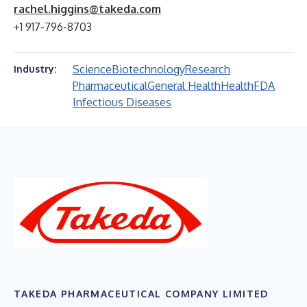
rachel.higgins@takeda.com
+1 917-796-8703
Science
Biotechnology
Research
Industry:
Pharmaceutical
General Health
Health
FDA
Infectious Diseases
TAKEDA PHARMACEUTICAL COMPANY LIMITED