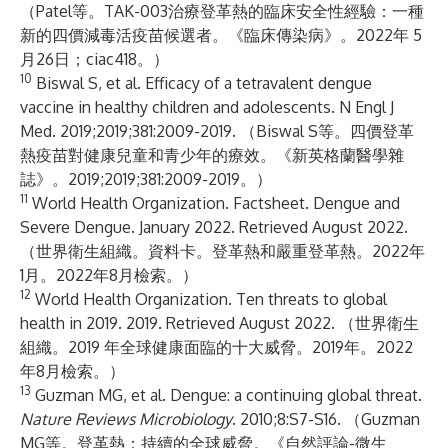
（Patel等。TAK-003治療登革熱的臨床安全性經驗：一種
新的四價減毒活疫苗候選者。《臨床傳染病》。2022年 5
月26日；ciac418。）
10
Biswal S, et al. Efficacy of a tetravalent dengue
vaccine in healthy children and adolescents. N Engl J
Med. 2019;2019;381:2009-2019. （Biswal S等。四價登革
熱疫苗對健康兒童和青少年的療效。《新英格蘭醫學雜
誌》。2019;2019;381:2009-2019。）
11
World Health Organization. Factsheet.
Dengue and
Severe Dengue
. January 2022. Retrieved August 2022.
（世界衛生組織。資料卡。
登革熱和嚴重登革熱
。2022年
1月。2022年8月檢索。）
12
World Health Organization.
Ten threats to global
health in 2019
. 2019. Retrieved August 2022. （世界衛生
組織。
2019 年全球健康面臨的十大威脅
。2019年。2022
年8月檢索。）
13
Guzman MG, et al.
Dengue: a continuing global threat
.
Nature Reviews Microbiology
. 2010;8:S7-S16. （Guzman
MG等。
登革熱：持續的全球威脅
。《自然評論-微生