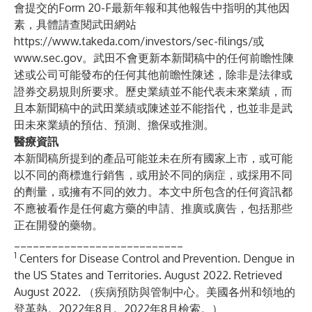
會提交的Form 20-F最新年報和其他報告中指明的其他因
素，具體請查閱武田網站
https://www.takeda.com/investors/sec-filings/
或
www.sec.gov
。武田不會更新本新聞稿中的任何前瞻性陳
述或公司可能發布的任何其他前瞻性陳述，除非是法律或
證券交易規則所要求。歷史業績並不能代表未來業績，而
且本新聞稿中的武田業績或陳述並不能指代，也並非是武
田未來業績的預估、預測、擔保或推測。
醫療資訊
本新聞稿所提到的產品可能並未在所有國家上市，或可能
以不同的商標進行銷售，或用於不同的病症，或採用不同
的劑量，或擁有不同的效力。本文中所包含的任何資訊都
不應被看作是任何處方藥的申請、推廣或廣告，包括那些
正在開發的藥物。
___________________________
1
Centers for Disease Control and Prevention.
Dengue in
the US States and Territories
. August 2022. Retrieved
August 2022. （疾病預防與管制中心。
美國各州和領地的
登革熱
。2022年8月。2022年8月檢索。）