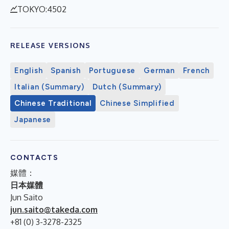
TOKYO:4502
RELEASE VERSIONS
English
Spanish
Portuguese
German
French
Italian (Summary)
Dutch (Summary)
Chinese Traditional
Chinese Simplified
Japanese
CONTACTS
媒體：
日本媒體
Jun Saito
jun.saito@takeda.com
+81 (0) 3-3278-2325