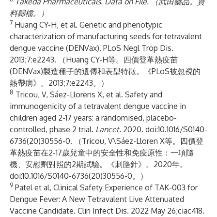
Takeda Pharmaceuticals. Data on File. （武田藥品。資
料歸檔。）
7
Huang CY-H, et al. Genetic and phenotypic
characterization of manufacturing seeds for tetravalent
dengue vaccine (DENVax). PLoS Negl Trop Dis.
2013;7:e2243. （Huang CY-H等。四價登革熱疫苗
(DENVax)製造種子的遺傳和表型特徵。《PLoS被忽視的
熱帶病》。2013;7:e2243。）
8
Tricou, V, Sáez-Llorens X, et al.
Safety and
immunogenicity of a tetravalent dengue vaccine in
children aged 2-17 years: a randomised, placebo-
controlled, phase 2 trial
.
Lancet.
2020. doi:10.1016/S0140-
6736(20)30556-0. （Tricou, V\Sáez-Lloren X等。
四價登
革熱疫苗在2-17歲兒童中的安全性和免疫原性：一項隨
機、安慰劑對照的2期試驗
。《刺胳針》。2020年。
doi:10.1016/S0140-6736(20)30556-0。）
9
Patel et al, Clinical Safety Experience of TAK-003 for
Dengue Fever: A New Tetravalent Live Attenuated
Vaccine Candidate. Clin Infect Dis. 2022 May 26;ciac418.