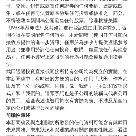
冊、交換、銷售或處置任何證券的任何要約、邀請或徵
集，或在任何司法管轄區徵集任何投票或核准之一部分。
不得憑藉本新聞稿公開發售任何股票。除非根據美國
《1933年證券法》及其修訂進行登記或由此取得豁免，否
則不得在美國配售任何證券。本新聞稿（連同任何可能向
接收方提供的進一步資訊）僅用於為接收方提供資訊參考
用途（並非用於評估任何投資、收購、處置或任何其他交
易）。任何不遵守上述限制的行為可能會違反適用證券
法。
武田透過投資直接或間接所持有公司均為獨立的實體。在
本新聞稿中，有時出於方便的目的，使用「武田」作為武
田及其子公司的統稱。同樣，像「我們」（主語和賓語形
式）和「我們的」這類字詞也是子公司的統稱或代表公司
的員工。這些表述也被用於沒有實際意義、不涉及某個特
定的公司或某些公司的場合。
前瞻性陳述
本新聞稿及與之相關的所散發的任何資料可能含有與武田
未來業務、未來狀況和營運業績有關的前瞻性陳述、看法