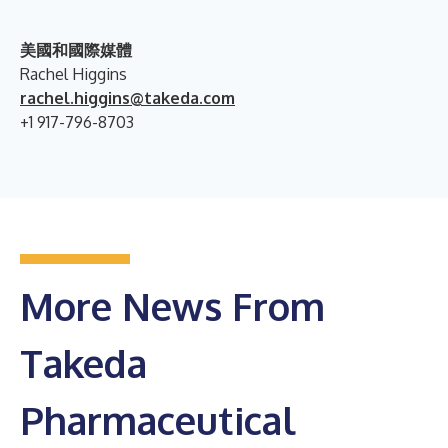
美國和國際媒體
Rachel Higgins
rachel.higgins@takeda.com
+1 917-796-8703
More News From
Takeda
Pharmaceutical