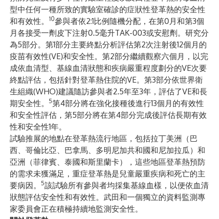
型中任何一種所致的實驗室確診的症狀性登革熱的安全性
10
和有效性。
參與者依2:1比例隨機分配，在第0月和第3個
月各接受一劑皮下注射0.5毫升TAK-003或安慰劑。研究分
為5部分。第1部分主要終點分析評估第2次注射後12個月的
疫苗有效性(VE)和安全性。第2部分繼續觀察六個月，以完
成依血清型、基線血清狀態和疾病嚴重程度劃分的VE次要
終點評估，包括針對登革熱住院的VE。第3部分依世界衛
生組織(WHO)建議隨訪參與者2.5年至3年，評估了VE和長
5
期安全性。
第4部分將在強化接種後進行13個月的有效性
和安全性評估，第5部分將在第4部分完成後評估長期有效
性和安全性1年。
試驗推展的地點在登革熱流行地區，包括拉丁美洲（巴
西、哥倫比亞、巴拿馬、多明尼加共和國和尼加拉瓜）和
亞洲（菲律賓、泰國和斯里蘭卡），這些地區登革熱預防
的需求未獲滿足，重症登革熱是兒童嚴重疾病和死亡的主
5
要病因。
該試驗所有參與者均採集基線血樣，以便依血清
狀態評估安全性和有效性。武田和一個獨立的資料監測專
家委員會正在積極持續地監測安全性。