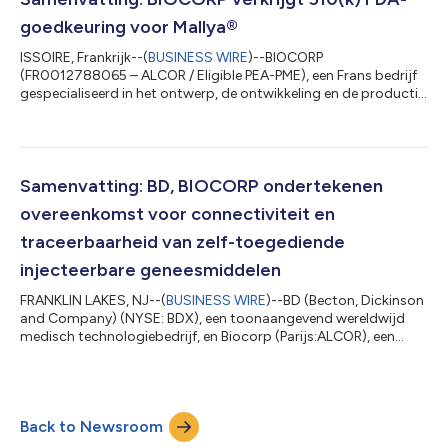
van een slordige 154 miljoen euro. Deze bekendmaking is
goedkeuring voor Mallya®
officieel geld...
ISSOIRE, Frankrijk--(
BUSINESS WIRE
)--BIOCORP
(FR0012788065 – ALCOR / Eligible PEA-PME), een Frans bedrijf
gespecialiseerd in het ontwerp, de ontwikkeling en de productie
van innovatieve medische hulpmiddelen, heeft vandaag
aangekondigd dat het een 510(K)-goedkeuring heeft
ontvangen van de Amerikaanse Food & Drug Administration
(FDA) om Mallya op de markt te brengen, het slimme medische
apparaat dat insulinepennen met elkaar verbindt. Deze
Samenvatting: BD, BIOCORP ondertekenen
bekendmaking is officieel geldend in de originele br...
overeenkomst voor connectiviteit en
traceerbaarheid van zelf-toegediende
injecteerbare geneesmiddelen
FRANKLIN LAKES, NJ--(
BUSINESS WIRE
)--BD (Becton, Dickinson
and Company) (NYSE: BDX), een toonaangevend wereldwijd
medisch technologiebedrijf, en Biocorp (Parijs:ALCOR), een
fabrikant van medische hulpmiddelen en toedieningssystemen
gevestigd in Frankrijk, hebben vandaag aangekondigd dat ze
een overeenkomst hebben getekend met de doel van het
gebruik van verbonden technologie om therapietrouw te volgen
Back to Newsroom
voor zelf-toegediende medicamenteuze therapieën, zoals
biologische geneesmiddelen. Deze bekend...