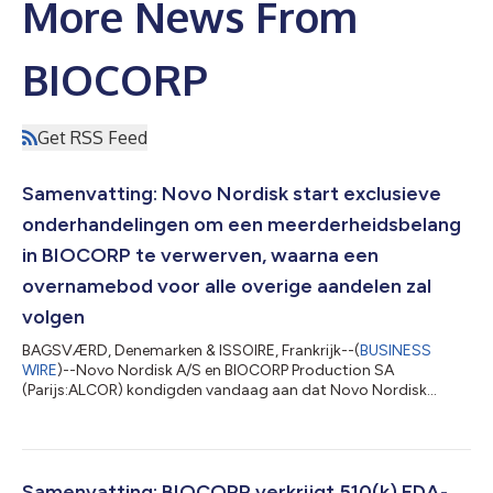
More News From
BIOCORP
Get RSS Feed
Samenvatting: Novo Nordisk start exclusieve
onderhandelingen om een meerderheidsbelang
in BIOCORP te verwerven, waarna een
overnamebod voor alle overige aandelen zal
volgen
BAGSVÆRD, Denemarken & ISSOIRE, Frankrijk--(
BUSINESS
WIRE
)--Novo Nordisk A/S en BIOCORP Production SA
(Parijs:ALCOR) kondigden vandaag aan dat Novo Nordisk
exclusieve onderhandelingen voert voor een
meerderheidsbelang in BIOCORP, waarna een verplicht
vereenvoudigd overnamebod zou volgen voor alle resterende
uitstaande aandelen in BIOCORP1 voor een bedrag van 35,00
euro per aandeel in cash, goed voor een totale aandelenwaarde
Samenvatting: BIOCORP verkrijgt 510(k) FDA-