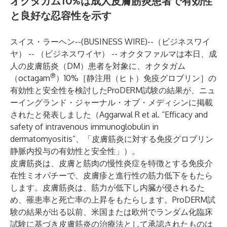
オクタガム10%は成人皮膚筋炎患者で有効性
と良好な忍容性を示す
スイス・ラーヘン--(
BUSINESS WIRE
)--
（ビジネスワイ
ヤ） -- （ビジネスワイヤ） -- オクタファルマは本日、成
人の皮膚筋炎（DM）患者を対象に、オクタガム
®
（octagam
）10%［静注用（ヒト）免疫グロブリン］の
有効性と安全性を検討したProDERM試験の結果が、ニュ
ーイングランド・ジャーナル・オブ・メディシンに掲載
されたと発表しました（Aggarwal R et al. “
Efficacy and
safety of intravenous immunoglobulin in
dermatomyositis
”、「皮膚筋炎に対する免疫グロブリン
静脈内投与の有効性と安全性」）。
皮膚筋炎は、皮膚と筋肉の慢性炎症を特徴とする免疫介
在性ミオパチーで、皮膚疹と進行性の筋力低下をもたら
します。皮膚筋炎は、筋力が低下し内臓が侵されるた
め、罹患率と死亡率の上昇をもたらします。ProDERM試
験の結果が出る以前、米国または欧州でランダム化臨床
試験に基づき皮膚筋炎の治療法として承認されたものは