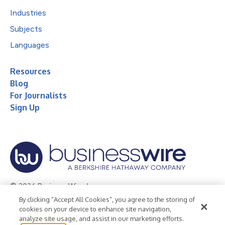
Industries
Subjects
Languages
Resources
Blog
For Journalists
Sign Up
© 2026 Business Wire, Inc.
By clicking “Accept All Cookies”, you agree to the storing of
Privacy Policy
Cookie Policy
Accessibility Statement
cookies on your device to enhance site navigation,
analyze site usage, and assist in our marketing efforts.
Terms of Use
Legal