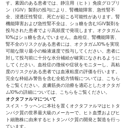
す。素因のある患者では、静注用（ヒト）免疫グロブリ
ン（IGIV）製剤の投与により、腎機能障害、急性腎不
全、浸透圧性腎症、死亡が起こる可能性があります。腎
機能障害および急性腎不全は、ショ糖を含むIGIV製剤を
投与された患者でより高頻度で発現します。オクタガム
10%はショ糖を含んでいません。血栓症、腎機能障害、
腎不全のリスクがある患者には、オクタガム10%を実現
可能な限り最小の輸液速度で投与してください。患者に
対して投与前に十分な水分補給が確実になされるように
してください。血栓症の徴候や症状をモニターし、高粘
度のリスクがある患者では血液粘度の評価を行います。
完全な枠組み警告を含む全処方情報については、
こちら
をご覧ください。皮膚筋炎の治療を適応としたオクタガ
ム10%の詳細については、
こちら
をご覧ください。
オクタファルマについて
スイス・ラッヘンに本社を置くオクタファルマはヒトタ
ンパク質の世界最大級のメーカーで、ヒト血漿およびヒ
ト細胞株に由来するヒトタンパク質の開発と製造を行っ
ています。