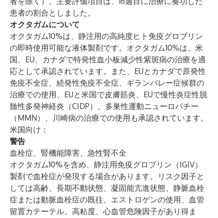
者を除く）。主要評価項目は、16週目に治療に奏功した
患者の割合としました。
オクタガムについて
オクタガム10%は、静注用の高純度ヒト免疫グロブリン
の即時使用可能な液体製剤です。オクタガム10%は、米
国、EU、カナダで特発性血小板減少性紫斑病の治療を適
応として承認されています。また、EUとカナダで原発性
免疫不全症、続発性免疫不全症、ギランバレー症候群の
治療での使用、EUと米国で皮膚筋炎、EUで慢性炎症性脱
髄性多発神経炎（CIDP）、多巣性運動ニューロパチー
（MMN）、川崎病の治療での使用も承認されています。
米国向け：
警告
血栓症、腎機能障害、急性腎不全
オクタガム10%を含め、静注用免疫グロブリン（IGIV）
製剤で血栓症が発現する場合があります。リスク因子と
しては高齢、長期不動状態、凝固能亢進状態、静脈血栓
症または動脈血栓症の既往、エストロゲンの使用、血管
留置カテーテル、高粘度、心血管危険因子があり得ま