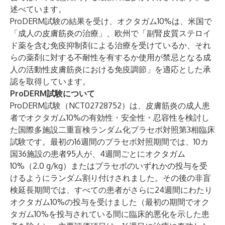
述べています。
ProDERM試験の結果を受け、オクタガム10%は、米国で
「成人の皮膚筋炎の治療」、欧州で「副腎皮質ステロイ
ド薬を含む免疫抑制剤による治療を受けているか、それ
らの薬剤に対する不耐性を有するか使用が禁忌となる成
人の活動性皮膚筋炎における免疫調節」を適応とした承
認を取得しています。
ProDERM試験について
ProDERM試験（
NCT02728752
）は、皮膚筋炎の成人患
者でオクタガム10%の有効性・安全性・忍容性を検討し
た国際多施設二重盲検ランダム化プラセボ対照第3相臨床
試験です。最初の16週間のプラセボ対照期間では、10カ
国36施設の患者95人が、4週間ごとにオクタガム
10%（2.0 g/kg）またはプラセボのいずれかの投与を受
けるようにランダム割り付けされました。その後の非盲
検延長期間では、すべての患者がさらに24週間にわたり
オクタガム10%の投与を受けました（最初の期間でオク
タガム10%を投与されている間に臨床的悪化を示した患