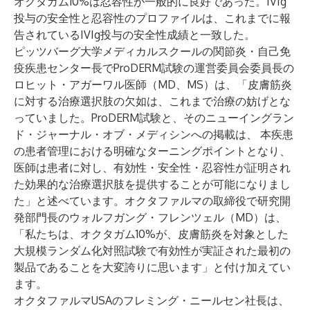
オクタガム10%は忍容性が一般的に良好であった。IVIg
投与の安全性と忍容性のプロファイルは、これまでに報
告されているIVIg投与の安全性成績と一致した。
ピッツバーグ大学メディカルスクールの関節炎・自己免
疫疾患センター長でProDERM試験の運営委員会委員長の
ロヒット・アガーワル医師（MD、MS）は、「皮膚筋炎
に対する治療選択肢の欠如は、これまで治療の妨げとな
っていました。ProDERM試験と、そのニューイングラン
ド・ジャーナル・オブ・メディシンへの掲載は、 本疾患
の患者管理における明確なターニングポイントとなり、
医師は患者に対し、有効性・安全性・忍容性が証明され
た効果的な治療選択肢を提供することが可能になりまし
た」と述べています。オクタファルマの取締役で研究開
発部門長のウォルフガング・フレンツェル（MD）は、
「私たちは、オクタガム10%が、皮膚筋炎を対象とした
大規模ランダム化対照試験で有効性が実証された最初の
製品であることを大変誇りに思います」と付け加えてい
ます。
オクタファルマUSA
のフレミング・ニールセン社長は、