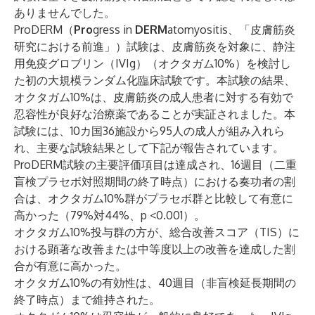
ありませんでした。
ProDERM（
Pro
gress in
DERM
atomyositis、「皮膚筋炎
研究における前進」）試験は、皮膚筋炎を対象に、静注
用免疫グロブリン（IVIg）（オクタガム10%）を検討し
た初の大規模ランダム化臨床試験です。本試験の結果、
オクタガム10%は、皮膚筋炎の成人患者に対する有効で
忍容性が良好な治療薬であることが実証されました。本
試験には、10カ国36施設から95人の成人が組み入れら
れ、主要な試験結果として下記が報告されています。
ProDERM試験の主要評価項目は達成され、16週目（二重
盲検プラセボ対照期間の終了時点）における奏功者の割
合は、オクタガム10%群がプラセボ群と比較して有意に
高かった（79%対44%、p <0.001）。
オクタガム10%投与群の方が、総合改善スコア（TIS）に
おける顕著な改善または中等度以上の改善を達成した割
合が有意に高かった。
オクタガム10%の有効性は、40週目（非盲検延長期間の
終了時点）まで維持された。