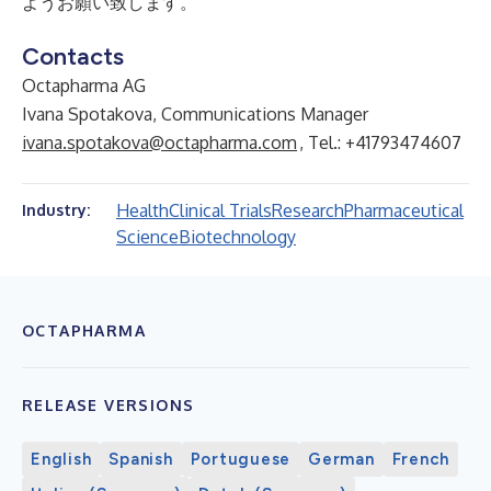
ようお願い致します。
Contacts
Octapharma AG
Ivana Spotakova, Communications Manager
ivana.spotakova@octapharma.com
, Tel.: +41793474607
Health
Clinical Trials
Research
Pharmaceutical
Industry:
Science
Biotechnology
OCTAPHARMA
RELEASE VERSIONS
English
Spanish
Portuguese
German
French