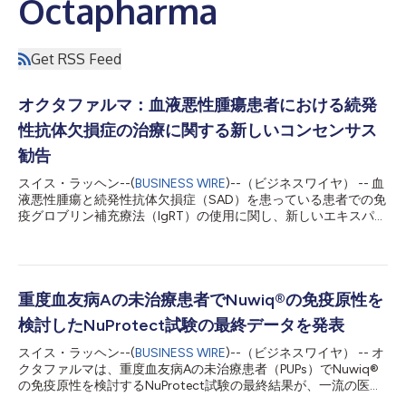
Octapharma
Get RSS Feed
オクタファルマ：血液悪性腫瘍患者における続発
性抗体欠損症の治療に関する新しいコンセンサス
勧告
スイス・ラッヘン--(
BUSINESS WIRE
)--（ビジネスワイヤ） -- 血
液悪性腫瘍と続発性抗体欠損症（SAD）を患っている患者での免
疫グロブリン補充療法（IgRT）の使用に関し、新しいエキスパー
トコンセンサスガイドラインが最近、European Journal of
Haematology誌に掲載されました。 オクタファルマがスポンサ
ーとなった本ガイドラインの発表は、血液悪性腫瘍に続発する低
ガンマグロブリン血症の患者でのIgRTの使用に関して、初の汎欧
州コンセンサスガイダンスとなるもので、欧州全域で臨床診療の
重度血友病Aの未治療患者でNuwiq®の免疫原性を
整合性を支えることが狙いです。 オクタファルマは、続発性免
検討したNuProtect試験の最終データを発表
疫不全症（SID）患者の管理を改善することに長年にわたり傾倒
しており、2020年には慢性リンパ性白血病（CLL）患者で免疫
スイス・ラッヘン--(
BUSINESS WIRE
)--（ビジネスワイヤ） -- オ
グロブリン静注療法（IVIg）による一次感染予防を検討する第3
クタファルマは、重度血友病Aの未治療患者（PUPs）でNuwiq®
相臨床試験のPRO-SIDを開始しました。これらの活動は、SID患
の免疫原性を検討するNuProtect試験の最終結果が、一流の医学
者での感染リスクを管理するための充実した臨床データと統一ガ
誌Thrombosis and Haemostasisに掲載されたと発表しました