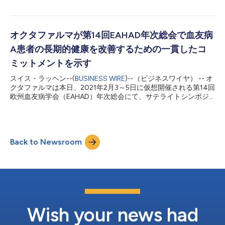
イダンスという両方のニーズに対応するものです。 ガイダンス
（「重度血友病Aの未治療患者におけるシモクトコグアルファ
不在は患者をリスクにさらす SADは、CLLや多発...
（Nuwiq®）：NuProtect試験の最終結果」（Liesner RJ et al.
“Simoctocog Alfa (Nuwiq®) in Previously Untreated Patients
with Severe Haemophilia A: Final Results of the NuProtect
オクタファルマが第14回EAHAD年次総会で血友病
Study”、 https://www.thieme-
A患者の長期的健康を改善するための一貫したコ
connect.com/products/ejournals/abstract/10.1055/s-0040-
1722623）。 NuProtect試験（NCT01712438; EudraCT 2012-
ミットメントを示す
002554-23）は、Nuwiq®の免疫原性、有効性、安全性を...
スイス・ラッヘン--(
BUSINESS WIRE
)--（ビジネスワイヤ） -- オ
クタファルマは本日、2021年2月3～5日に仮想開催される第14回
欧州血友病学会（EAHAD）年次総会にて、サテライトシンポジ
ウムとポスター発表を実施すると発表しました。 「Nuwiq®を使
用したある家族のジャーニー：長期的健康のための早期治療判
断」と題されたサテライトシンポジウムは、Robert F. Sidonio Jr.
医師（エモリー大学、チルドレンズ・ヘルスケア・オブ・アトラ
Back to Newsroom
ンタ、ヘモフィリア・オブ・ジョージア出血性疾患・凝固障害治
療センター、米国アトランタ）が議長を務め、2人の息子が重度
血友病Aと診断された家族がたどる治療の道のりを紹介します。
講演者らは、進展を見せる血友病A治療の展望という点におい
て、出血の予防と治療、インヒビターのリスク、インヒビターの
根絶、骨と関節の健康を含め、長期的健康のための重要な治療判
断および考慮すべき事項を取り上げます。本シンポジウムは
2021年2月4日18時00分（中央ヨーロッパ標準時）からEAHAD
Wish your news had
のオンラインプラットフォームを通じて視聴できます。 1件のポ
ス...