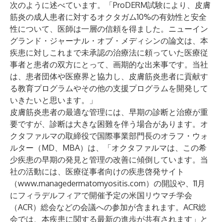
次のように述べています。「ProDERM試験により、皮膚
筋炎の成人患者に対するオクタガム10%の有効性と安全
性について、医師は一層の信頼を得ました。ニューイン
グランド・ジャーナル・オブ・メディシンの論文は、本
疾患に対しこれまで未承認の治療法に頼っていた医療従
事者と患者の双方にとって、画期的な出来事です。当社
は、患者団体や医療界と協力し、皮膚筋炎患者に貢献す
る教育プログラムやその他の支援プログラムを開発して
いきたいと思います。」
皮膚筋炎患者の最適な管理には、早期の診断と治療が重
要ですが、診断は大きな困難を伴う場合があります。オ
クタファルマの取締役で国際事業部門長のオラフ・ウォ
ルター（MD、MBA）は、「オクタファルマは、この希
少疾患の早期の発見と管理の改善に傾倒しています。当
社の活動には、医療従事者向けの疾患啓発サイト
（
www.managedermatomyositis.com
）の開設や、11月
にフィラデルフィアで開催予定の米国リウマチ学会
（ACR）総会などの会議への参加が含まれます。ACR総
会では、本疾患に関する最新の進歩が共有されます」と