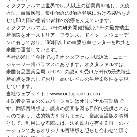
オクタファルマは世界で1万人以上の従業員を擁し、免疫
療法、血液疾患、集中治療の3治療領域における製品を通
じて118カ国の患者の皆様の治療を支えています。
オクタファルマは、7軒の研究開発施設と5軒の最先端生
産施設をオーストリア、フランス、ドイツ、スウェーデ
ンに有しており、180軒以上の血漿献血センターを欧州と
米国で運営しています。
当社の米国子会社であるオクタファルマUSAは、ニュー
ジャージー州パラマスにあります。オクタファルマは、
米国食品医薬品局（FDA）の認可を受けた3軒の最先端生
産拠点を運営しており、高いレベルの生産柔軟性を実現
しています。
当社ウェブサイト：
www.octapharma.com
本記者発表文の公式バージョンはオリジナル言語版で
す。翻訳言語版は、読者の便宜を図る目的で提供された
ものであり、法的効力を持ちません。翻訳言語版を資料
としてご利用になる際には、法的効力を有する唯一のバ
ージョンであるオリジナル言語版と照らし合わせて頂く