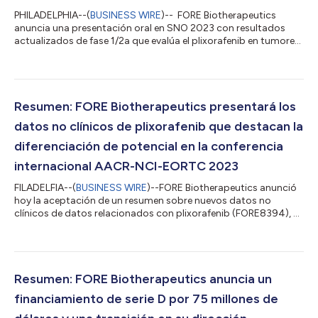
PHILADELPHIA--(
BUSINESS WIRE
)-- FORE Biotherapeutics
anuncia una presentación oral en SNO 2023 con resultados
actualizados de fase 1/2a que evalúa el plixorafenib en tumores
sólidos avanzados BRAF V600, incluyendo datos novedosos en
pacientes con tumores primarios BRAF V600 del sistema
nervioso central FORE Biotherapeutics ha comunicado hoy
datos actualizados de seguridad y eficacia del ensayo clínico
de fase 1/2a en el que se evalúa plixorafenib (FORE8394;
Resumen: FORE Biotherapeutics presentará los
PLX8394), un nuevo inhibidor selecti...
datos no clínicos de plixorafenib que destacan la
diferenciación de potencial en la conferencia
internacional AACR-NCI-EORTC 2023
FILADELFIA--(
BUSINESS WIRE
)--FORE Biotherapeutics anunció
hoy la aceptación de un resumen sobre nuevos datos no
clínicos de datos relacionados con plixorafenib (FORE8394), el
nuevo inhibidor selectivo de alteraciones de BRAF investigativo,
de moléculas pequeñas, de próxima generación y de
administración oral de la empresa en la conferencia
internacional AACR-NCI-EORTC 2023, que se llevará a cabo del
11 al 14 de octubre en Boston y de forma virtual. El conjunto de
Resumen: FORE Biotherapeutics anuncia un
datos presentado en el póster m...
financiamiento de serie D por 75 millones de