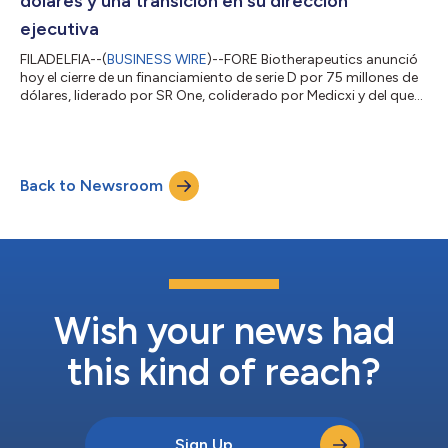
dólares y una transición en su dirección
ejecutiva
FILADELFIA--(
BUSINESS WIRE
)--FORE Biotherapeutics anunció
hoy el cierre de un financiamiento de serie D por 75 millones de
dólares, liderado por SR One, coliderado por Medicxi y del que
participaron inversores existentes. El comunicado en el idioma
original es la versión oficial y autorizada del mismo. Esta
traducción es solamente un medio de ayuda y deberá ser
comparada con el texto en idioma original, que es la única
Back to Newsroom
versión del texto que tendrá validez legal....
Wish your news had
this kind of reach?
Sign Up