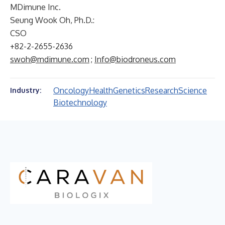
MDimune Inc.
Seung Wook Oh, Ph.D.:
CSO
+82-2-2655-2636
swoh@mdimune.com
;
Info@biodroneus.com
Oncology
Health
Genetics
Research
Science
Industry:
Biotechnology