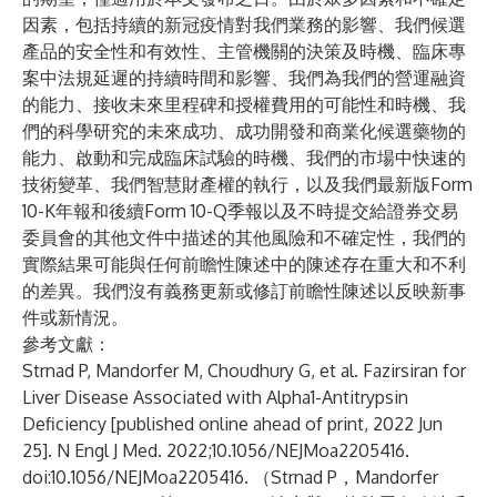
因素，包括持續的新冠疫情對我們業務的影響、我們候選
產品的安全性和有效性、主管機關的決策及時機、臨床專
案中法規延遲的持續時間和影響、我們為我們的營運融資
的能力、接收未來里程碑和授權費用的可能性和時機、我
們的科學研究的未來成功、成功開發和商業化候選藥物的
能力、啟動和完成臨床試驗的時機、我們的市場中快速的
技術變革、我們智慧財產權的執行，以及我們最新版Form
10-K年報和後續Form 10-Q季報以及不時提交給證券交易
委員會的其他文件中描述的其他風險和不確定性，我們的
實際結果可能與任何前瞻性陳述中的陳述存在重大和不利
的差異。我們沒有義務更新或修訂前瞻性陳述以反映新事
件或新情況。
參考文獻：
Strnad P, Mandorfer M, Choudhury G, et al. Fazirsiran for
Liver Disease Associated with Alpha1-Antitrypsin
Deficiency [published online ahead of print, 2022 Jun
25]. N Engl J Med. 2022;10.1056/NEJMoa2205416.
doi:10.1056/NEJMoa2205416. （Strnad P，Mandorfer