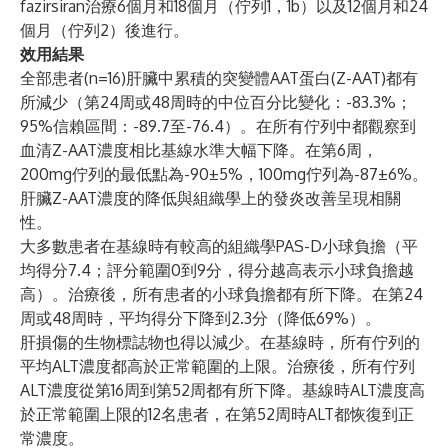
fazirsiran治療6個月和18個月（佇列1，1b）以及12個月和24
個月（佇列2）後進行。
效用結果
全部患者(n=16)肝臟中累積的突變體AAT蛋白(Z-AAT)都有
所減少（第24周或48周時的中位百分比變化：-83.3%；
95%信賴區間：-89.7至-76.4）。在所有佇列中都觀察到
血清Z-AAT濃度相比基線水準大幅下降。在第6周，
200mg佇列的最低點為-90±5%，100mg佇列為-87±6%。
肝臟Z-AAT濃度的降低與組織學上的發炎改善呈現相關
性。
大多數患者在基線時有較高的組織學PAS-D小球負擔（平
均得分7.4；評分範圍0到9分，得分越高表示小球負擔越
高）。治療後，所有患者的小球負擔都有所下降。在第24
周或48周時，平均得分下降到2.3分（降低69%）。
肝損傷的生物標誌物也得以減少。在基線時，所有佇列的
平均ALT濃度都高於正常範圍的上限。治療後，所有佇列
ALT濃度從第16周到第52周都有所下降。基線時ALT濃度高
於正常範圍上限的12名患者，在第52周時ALT都恢復到正
常濃度。