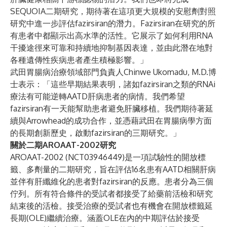
SEQUOIA二期研究，期待著在這項更大規模的安慰劑對照
研究中進一步評估fazirsiran的潛力。Fazirsiran在研究的所
有患者中都顯示出高水準的活性。它展示了如何利用RNA
干擾途徑來可靠和持續地抑制基因表達，並由此潛在地對
各種遺傳性疾病患者產生積極影響。」
武田胃腸病治療領域部門負責人Chinwe Ukomadu, M.D.博
士表示：「這些早期結果表明，諸如fazirsiran之類的RNAi
療法有可能逆轉AATD肝病患者的病情。我們希望
fazirsiran有一天能幫助患者避免肝臟移植。我們期待著延
續與Arrowhead的成功合作，並憑藉武田在胃腸病學方面
的長期創新歷史，啟動fazirsiran的三期研究。」
關於二期AROAAT-2002研究
AROAAT-2002 (
NCT03946449
)是一項試驗性的開放標
籤、多劑量的二期研究，旨在評估16名患有AATD相關肝病
並伴有肝纖維化的患者對fazirsiran的反應。患者分為三個
佇列。所有符合條件的受試者都接受了給藥前活檢和研究
結束後的活檢。接受治療的受試者也有機會在開放標籤延
長期(OLE)繼續治療。涵蓋OLE在內的中期評估於接受