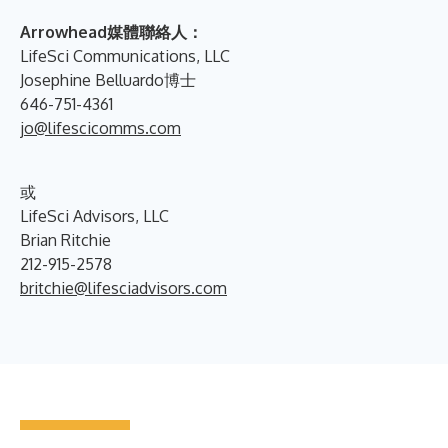
Arrowhead媒體聯絡人：
LifeSci Communications, LLC
Josephine Belluardo博士
646-751-4361
jo@lifescicomms.com
或
LifeSci Advisors, LLC
Brian Ritchie
212-915-2578
britchie@lifesciadvisors.com