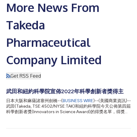
More News From
Takeda
Pharmaceutical
Company Limited
Get RSS Feed
武田和紐約科學院宣佈2022年科學創新者獎得主
日本大阪和麻薩諸塞州劍橋--(
BUSINESS WIRE
)--(美國商業資訊)--
武田(Takeda, TSE:4502/NYSE:TAK)和紐約科學院今天公佈第四屆
科學創新者獎(Innovators in Science Award)的得獎名單，得獎者
憑藉在創新科學方面的卓越表現和不懈承諾，推動胃腸病學研究領
域的顯著進步。每位得獎者均獲得20萬美元的非限制性獎金。
2022年「資深科學家獎」得主是Jeffrey Gordon, M.D.，他是愛迪
生家族基因體科學和系統生物學中心主任、聖路易華盛頓大學醫學