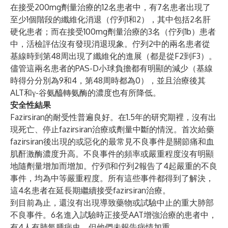
在接受200mg劑量治療的12名患者中，有7名患者出現了
至少1個階段的纖維化消退（佇列1和2），其中包括2名肝
硬化患者；而在接受100mg劑量治療的3名（佇列1b）患者
中，活檢評估沒有發現消退現象。佇列2中的兩名患者從
基線時到第48周出現了纖維化的進展（都是從F2到F3）。
儘管這兩名患者的PAS-D小球負擔都有明顯的減少（基線
時得分分別為9和4，第48周時都為0），並且治療後其
ALT和γ-谷氨醯轉氨酶的濃度也有所降低。
安全性結果
Fazirsiran的耐受性普遍良好。在1.5年的研究期裡，沒有出
現死亡、停止fazirsiran治療或劑量中斷的情況。首次給藥
fazirsiran後出現的或惡化的最常見不良事件是關節痛和血
肌酐激酶濃度升高。不良事件的頻率或嚴重程度沒有明顯
地隨劑量增加而增加。佇列1和佇列2報告了4起嚴重的不良
事件，均為中等嚴重程度。所有這些事件都得到了解決，
這4名患者在延長期繼續接受fazirsiran治療。
到目前為止，還沒有出現導致藥物或試驗中止的重大肺部
不良事件。6名進入試驗時正接受AAT增強治療的患者中，
有4人有肺氣腫病史，但他們未報告病情加重。