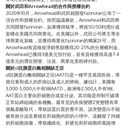
關於武田和Arrowhead的合作與授權合約
2020年10月，Arrowhead和武田就開發fazirsiran公布了一
項合作和授權合約。按照協議條款，Arrowhead和武田將
共同開發fazirsiran，如果獲得核準，將按50/50利潤分成
架構在美國共同商業化。在美國以外，武田公司將主導全
球商業化策略，並獲得商業化fazirsiran的獨家許可，而
Arrowhead有資格按淨銷售額獲得20-25%的分層權利金。
Arrowhead已獲得3億美元預付款，並有資格獲得高達7.4
億美元的潛在開發、法規、商業化里程碑付款。
關於
α1
抗胰蛋白酶相關缺乏症
α1抗胰蛋白酶相關缺乏症(AATD)是一種罕見基因疾病，導
致兒童和成人的肝病以及成人的肺病。據估計，美國每
3,000-5,000人中有1例AATD，歐洲每2,500人中有1例。
AAT蛋白主要由肝細胞合成並分泌。其功能是抑制可破壞
正常結締組織的各種酶。最常見的疾病變體Z突變體有單
個氨基酸取代，導致該蛋白質折疊不當。該突變蛋白不能
被有效分泌並累積在肝細胞內部的小球中。這觸發了持續
的肝細胞損傷，導致纖維化、肝硬化和肝細胞癌風險增