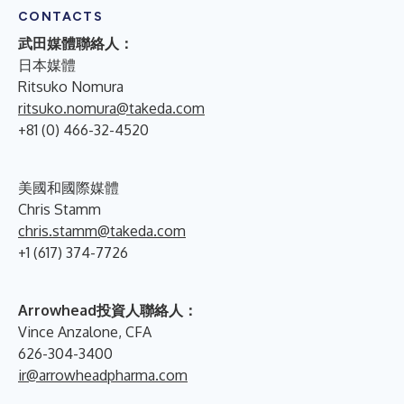
CONTACTS
武田媒體聯絡人：
日本媒體
Ritsuko Nomura
ritsuko.nomura@takeda.com
+81 (0) 466-32-4520
美國和國際媒體
Chris Stamm
chris.stamm@takeda.com
+1 (617) 374-7726
Arrowhead投資人聯絡人：
Vince Anzalone, CFA
626-304-3400
ir@arrowheadpharma.com