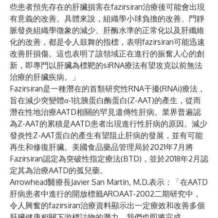
些患者預先存在的肝臟損害在fazirsiran治療後可能會出現
有意義的改善。具體來說，組織學小球負擔的改善、門靜
脈發炎組織學徵象的減少、肝酶水準的正常化以及肝纖維
化的改善，都是令人鼓舞的指標，表明fazirsiran可能迅速
改善肝損傷。這也表明了該領域正在進行的振奮人心的創
新，即專門以肝臟為標靶的siRNA療法有望攻克以前無法
治療的肝臟疾病。」
Fazirsiran是一種潛在的首類研究性RNA干擾(RNAi)療法，
旨在減少突變體α-1抗胰蛋白酶蛋白(Z-AAT)的產生，從而
潛在性地治療AATD相關的罕見遺傳性肝病。業界普遍認
為Z-AAT的累積是AATD患者出現進行性肝病的原因。減少
發炎性Z-AAT蛋白的產生有望阻止肝病的發展，並有可能
再生和修復肝臟。美國食品藥品管理局於2021年7月將
Fazirsiran認定為突破性指定療法(BTD)，並於2018年2月認
定其為治療AATD的孤兒藥。
Arrowhead醫療長Javier San Martin, M.D.表示：「在AATD
肝病患者中進行的開放標籤AROAAT-2002二期研究中，
令人興奮的fazirsiran治療資料顯示出一定療效和改善多個
肝臟健康相關下游標誌物的潛力。我們也即將完成