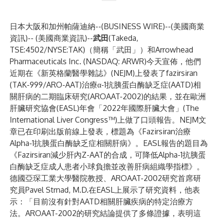
日本大阪和加州帕薩迪納--(
BUSINESS WIRE
)--
(美國商業
資訊)-- (美國商業資訊)--
武田
(Takeda,
TSE:4502/NYSE:TAK
)（簡稱「武田」）和Arrowhead
Pharmaceuticals Inc. (NASDAQ: ARWR)今天宣佈，他們
近期在《新英格蘭醫學雜誌》(NEJM)上發表了fazirsiran
(TAK-999/ARO-AAT)治療α-1抗胰蛋白酶缺乏症(AATD)相
關肝病的二期臨床研究(AROAAT-2002)的結果，並在歐洲
肝臟研究協會(EASL)年會「2022年國際肝臟大會」(The
International Liver Congress™)上做了口頭報告。
NEJM文
章已在印刷出版前線上發表
，標題為《Fazirsiran治療
Alpha-1抗胰蛋白酶缺乏症相關肝病》。EASL報告的題目為
《Fazirsiran減少肝內Z-AAT的合成，可降低Alpha-1抗胰蛋
白酶缺乏症成人患者小球負擔並改善肝病組織學指標》。
德國亞琛工業大學醫院教授、AROAAT-2002研究首席研
究員Pavel Strnad, M.D.在EASL上展示了研究資料，他表
示：「目前沒有針對AATD相關肝臟疾病的特定治療方
法。AROAAT-2002的研究結論提供了多條證據，表明這