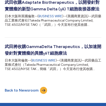
院Robert J. Glaser博士傑出大學教授。Gordon博士被公認為「微
武田收購Adaptate Biotherapeutics，以開發針對
生物體科學之父」，擔任過140多名博士生和博士後人員的研究導
實體瘤的新型Gamma Delta (γδ) T細胞銜接器療法
師，他們已成為該領域的新一代領導人。他的開創性跨領域研究揭
示了人類腸道微生物群落對生理和新陳代謝的重要影響。Gordon
日本大阪和英國倫敦--(
BUSINESS WIRE
)--(美國商業資訊)--武田藥
博士的臨床前研究對人類腸道微生物體之形成和功能的機制及其與
品工業株式會社(Takeda Pharmaceutical Company Limited,
疾病狀態（包括營養不良）的因果關聯提供了基礎性的見解。
TSE:4502/NYSE:TAK)（「武田」）今天宣布行使其收購
Gordon博士的團隊開發出針對微生物體的治療食品，用於營養不
Adaptate Biotherapeutics (Adaptate)的選擇權。Adaptate是一
良兒童腸道微生物體的精準修復和恢復生長。 Gordon...
家英國公司，致力於開發可調節Vδ1和γδ T細胞的抗體療法。透過
此次收購，武田將獲得Adaptate以抗體為基礎的γδ T細胞銜接器
平臺，包括臨床前候選藥物與藥物發現管線專案。Adaptate的γδT
細胞銜接器專用於調節γδ T細胞在腫瘤部位介導的免疫反應，同時
武田將收購GammaDelta Therapeutics，以加速開
避免對健康細胞的損害。 在按照計畫收購Adaptate之前，武田近
發針對實體瘤的異體γδT細胞療法
期行使了收購GammaDelta Therapeutics (GammaDelta)的選擇
權，旨在進一步加快開發創新的以γδ T細胞為基礎的療法。
日本大阪和倫敦--(
BUSINESS WIRE
)--(美國商業資訊)--武田藥品工
GammaDelta的細胞療法平臺和Adaptate以抗體為基礎的γδ T細
業株式會社（Takeda Pharmaceutical Company Limited,
胞銜接器平臺與武田強大的研發機構相結合，可使武田在充分發揮
TSE:4502/NYSE:TAK，簡稱「武田」）今天宣布行使其收購
γδ T細胞的抗癌潛力方面處於領先地位。本次計畫...
GammaDelta Therapeutics Limited (GammaDelta)的選擇權。
GammaDelta Therapeutics是一家專注於利用γδT細胞的獨特特性
進行免疫治療的公司。透過此次收購，武田將獲得GammaDelta的
異體可變δ1 (Vδ1) γδ T細胞治療平臺，包括血液來源平臺和組織來
Back to Newsroom
源平臺，以及早期細胞治療專案。 武田腫瘤細胞治療和治療領域
部門負責人Christopher Arendt博士表示：「我們致力於開發能夠
對大部分患者產生影響的細胞療法，並側重於高度可及且有望治療
實體瘤的現成異體細胞療法。與GammaDelta團隊這樣擁有獨特技