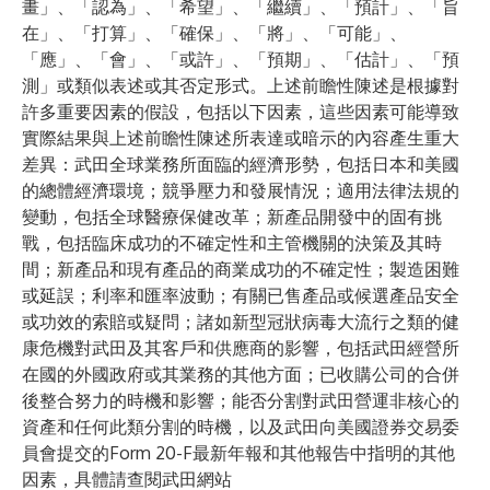
畫」、「認為」、「希望」、「繼續」、「預計」、「旨
在」、「打算」、「確保」、「將」、「可能」、
「應」、「會」、「或許」、「預期」、「估計」、「預
測」或類似表述或其否定形式。上述前瞻性陳述是根據對
許多重要因素的假設，包括以下因素，這些因素可能導致
實際結果與上述前瞻性陳述所表達或暗示的內容產生重大
差異：武田全球業務所面臨的經濟形勢，包括日本和美國
的總體經濟環境；競爭壓力和發展情況；適用法律法規的
變動，包括全球醫療保健改革；新產品開發中的固有挑
戰，包括臨床成功的不確定性和主管機關的決策及其時
間；新產品和現有產品的商業成功的不確定性；製造困難
或延誤；利率和匯率波動；有關已售產品或候選產品安全
或功效的索賠或疑問；諸如新型冠狀病毒大流行之類的健
康危機對武田及其客戶和供應商的影響，包括武田經營所
在國的外國政府或其業務的其他方面；已收購公司的合併
後整合努力的時機和影響；能否分割對武田營運非核心的
資產和任何此類分割的時機，以及武田向美國證券交易委
員會提交的Form 20-F最新年報和其他報告中指明的其他
因素，具體請查閱武田網站