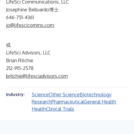
LifeSci Communications, LLC
Josephine Belluardo博士
646-751-4361
jo@lifescicomms.com
或
LifeSci Advisors, LLC
Brian Ritchie
212-915-2578
britchie@lifesciadvisors.com
Science
Other Science
Biotechnology
Industry:
Research
Pharmaceutical
General Health
Health
Clinical Trials