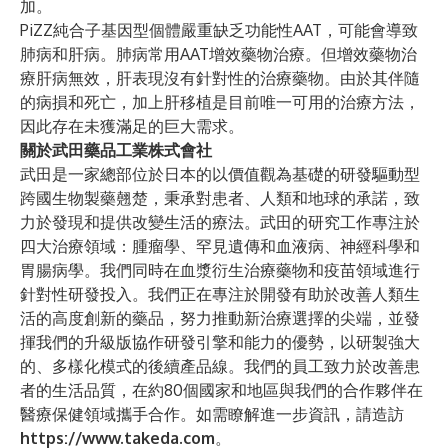
加。
PiZZ純合子基因型個體嚴重缺乏功能性AAT，可能會導致
肺病和肝病。肺病常用AAT增效藥物治療。但增效藥物治
療肝病無效，肝表現沒有針對性的治療藥物。由於其伴隨
的病損和死亡，加上肝移植是目前唯一可用的治療方法，
因此存在未獲滿足的巨大需求。
關於武田藥品工業株式會社
武田是一家總部位於日本的以價值觀為基礎的研發驅動型
跨國生物製藥翹楚，秉承對患者、人類和地球的承諾，致
力於發現和提供改變生活的療法。武田的研究工作專注於
四大治療領域：腫瘤學、罕見遺傳和血液病、神經科學和
胃腸病學。我們同時在血漿衍生治療藥物和疫苗領域進行
針對性研發投入。我們正在專注於開發有助於改善人類生
活的高度創新的藥品，努力推動新治療選擇的尖端，並發
揮我們的升級版協作研發引擎和能力的優勢，以研製強大
的、多樣化模式的後續產品線。我們的員工致力於改善患
者的生活品質，在約80個國家和地區與我們的合作夥伴在
醫療保健領域攜手合作。如需瞭解進一步資訊，請造訪
https://www.takeda.com
。