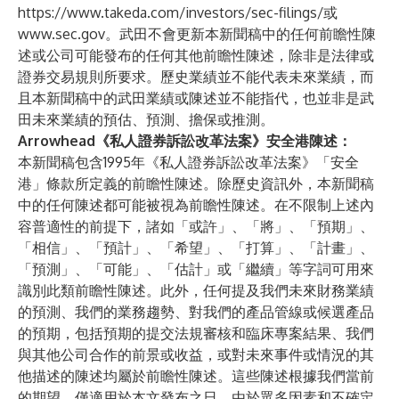
https://www.takeda.com/investors/sec-filings/
或
www.sec.gov
。武田不會更新本新聞稿中的任何前瞻性陳
述或公司可能發布的任何其他前瞻性陳述，除非是法律或
證券交易規則所要求。歷史業績並不能代表未來業績，而
且本新聞稿中的武田業績或陳述並不能指代，也並非是武
田未來業績的預估、預測、擔保或推測。
Arrowhead《私人證券訴訟改革法案》安全港陳述：
本新聞稿包含1995年《私人證券訴訟改革法案》「安全
港」條款所定義的前瞻性陳述。除歷史資訊外，本新聞稿
中的任何陳述都可能被視為前瞻性陳述。在不限制上述內
容普適性的前提下，諸如「或許」、「將」、「預期」、
「相信」、「預計」、「希望」、「打算」、「計畫」、
「預測」、「可能」、「估計」或「繼續」等字詞可用來
識別此類前瞻性陳述。此外，任何提及我們未來財務業績
的預測、我們的業務趨勢、對我們的產品管線或候選產品
的預期，包括預期的提交法規審核和臨床專案結果、我們
與其他公司合作的前景或收益，或對未來事件或情況的其
他描述的陳述均屬於前瞻性陳述。這些陳述根據我們當前
的期望，僅適用於本文發布之日。由於眾多因素和不確定