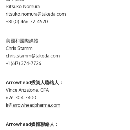
Ritsuko Nomura
ritsuko.nomura@takeda.com
+81 (0) 466-32-4520
美國和國際媒體
Chris Stamm
chris.stamm@takeda.com
+1 (617) 374-7726
Arrowhead投資人聯絡人：
Vince Anzalone, CFA
626-304-3400
ir@arrowheadpharma.com
Arrowhead媒體聯絡人：