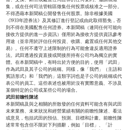
集，或在任何司法管轄區徵集任何投票或核准之一部分。
不得憑藉本新聞稿公開發售任何股票。除非根據美國
《1933年證券法》及其修訂進行登記或由此取得豁免，否
則不得在美國配售任何證券。本新聞稿（連同任何可能向
接收方提供的進一步資訊）僅用於為接收方提供資訊參考
用途（並非用於評估任何投資、收購、處置或任何其他交
易）。任何不遵守上述限制的行為可能會違反適用證券
法。武田透過投資直接或間接所持有公司均為獨立的實
體。在本新聞稿中，有時出於方便的目的，使用「武田」
作為武田及其子公司的統稱。同樣，像「我們」（主語和
賓語形式）和「我們的」這類字詞也是子公司的統稱或代
表公司的員工。這些表述也被用於沒有實際意義、不涉及
某個特定的公司或某些公司的場合。
武田前瞻性陳述
本新聞稿及與之相關的所散發的任何資料可能含有與武田
未來業務、未來狀況和經營業績有關的前瞻性陳述、看法
或意見，包括武田的預估、預測、目標和計畫。前瞻性陳
述常常包含但不限於下列措辭，例如「目標」、「計