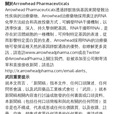
關於Arrowhead Pharmaceuticals
Arrowhead Pharmaceuticals透過靜默致病基因來開發難治
性疾病的治療藥物。Arrowhead治療藥物採用廣泛的RNA
化學方法組合和高效投藥方式，可觸發RNA干擾機制，以
誘導快速、深入、持久擊倒靶基因。RNA干擾即RNAi，是
存在於活體細胞的一種機制，可抑制特定基因的表達，從
而影響特定蛋白質的生產。Arrowhead採用RNAi的治療藥
物可發揮這種天然的基因靜默通路的優勢。欲瞭解更多資
訊，請造訪
www.arrowheadpharma.com
或在Twitter
@ArrowheadPharma
上關注我們。欲被添加至公司郵寄清
單和直接接收新聞，請造訪
http://ir.arrowheadpharma.com/email-alerts
。
武田重要提示
就本文而言，「新聞稿」指本文件、任何口頭陳述、任何
問答會議，以及武田藥品工業株式會社（「武田」）就本
新聞稿相關內容進行討論或散發的任何書面或口頭資料。
本新聞稿（包括任何口頭簡報和與此有關的任何問答）並
非是也不構成、代表或形成任何出價購買、以及收購、註
冊、交換、銷售或處置任何證券的任何要約、邀請或徵