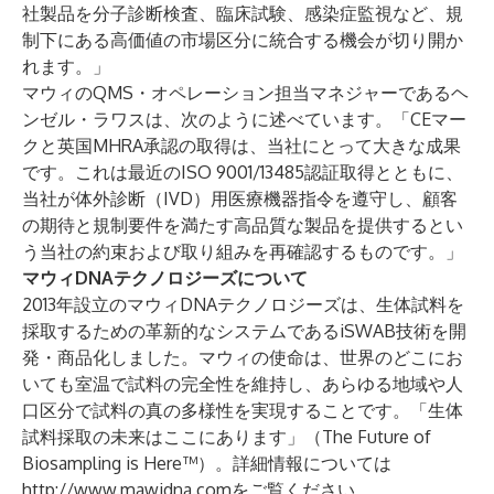
社製品を分子診断検査、臨床試験、感染症監視など、規
制下にある高価値の市場区分に統合する機会が切り開か
れます。」
マウィのQMS・オペレーション担当マネジャーであるヘ
ンゼル・ラワスは、次のように述べています。「CEマー
クと英国MHRA承認の取得は、当社にとって大きな成果
です。これは最近のISO 9001/13485認証取得とともに、
当社が体外診断（IVD）用医療機器指令を遵守し、顧客
の期待と規制要件を満たす高品質な製品を提供するとい
う当社の約束および取り組みを再確認するものです。」
マウィDNAテクノロジーズについて
2013年設立のマウィDNAテクノロジーズは、生体試料を
採取するための革新的なシステムであるiSWAB技術を開
発・商品化しました。マウィの使命は、世界のどこにお
いても室温で試料の完全性を維持し、あらゆる地域や人
口区分で試料の真の多様性を実現することです。「生体
試料採取の未来はここにあります」（The Future of
Biosampling is Here™）。詳細情報については
http://www.mawidna.com
をご覧ください。