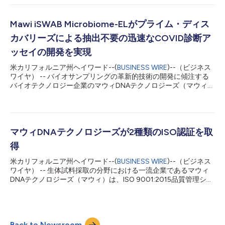
たのは、COVID-19用スワブの不足に対応するためです。フロッ
クスワブやコットンスワブに使用されている糊や繊維による汚染
はPCRベースのアッセイを妨げる可能性がありますが、本製品に
Mawi iSWAB Microbiome-ELがプライム・ディス
はこうした汚染の可能性がなく、高効率の採取ができるように設
カバリーズによる抽出不要の迅速なCOVID診断ア
計されています。NextSWAB™は現在、鼻腔試料の採取に最適化
されており、他の種類の試料についてもバリデーションが進行中
ッセイの開発を実現
です。 マウィの最高経営責任者（CEO）であるBassam El-
米カリフォルニア州ヘイワード--(
BUSINESS WIRE
)--（ビジネス
Fahmawi博士は、次のように述べています。「NextSWAB™滅菌
ワイヤ） -- バイオサンプリングの革新的技術の開発に傾注する
サンプリングアプリケーターは、長さ6インチで、遠位端に配置
バイオテクノロジー企業のマウィDNAテクノロジーズ（マウィ）
された独自のヘッドデザインを持っています。スワブのヘッドに
は、プライム・ディスカバリーズがSARS-CoV-2を検出する高速
は、採取した鼻腔内の試料を保持する隔壁で仕切られた2つのチ
等温増幅診断アッセイCovidDetect™の開発に成功したことを発
ャン...
表します。RNAの抽出や精製を必要とせず、30分未満で試料の
結果が出ます。このアッセイは、マウィの新しいiSWAB
Microbiome-EL（抽出不要）試料採取技術を使用しています。こ
マウィDNAテクノロジーズが2種類のISO認証を取
れにより、試料からRNAを放出し、安定性を維持することで、劣
得
化から保護し、室温での保管と輸送を実現します。 プライム・
ディスカバリーズは最近、CovidDetect™のCE IVDマーキングを
米カリフォルニア州ヘイワード--(
BUSINESS WIRE
)--（ビジネス
取得し、近々のFDA 510K認可を目指す計画です。Prime
ワイヤ） -- 生体試料採取の分野における一流企業であるマウィ
CovidDetect™の臨床結果は査読を受け、プロス・ワンに「A
DNAテクノロジーズ（マウィ）は、ISO 9001:2015品質管理シス
Rapid, Specific, Extraction-Less, and Cost-Effective RT-LAMP
テムおよびISO 13485:2016医療機器品質管理システムの認証を
Test for the Dete...
取得したと発表しました。 マウィは、生体試料を採取するため
の革新的なシステムであるiSWAB技術を開発・商品化しました。
この国際規格の認証取得は、マウィがビジネスプロセスを開発・
Back to Newsroom
維持し、継続的に改善していることを示すものです。これは、ビ