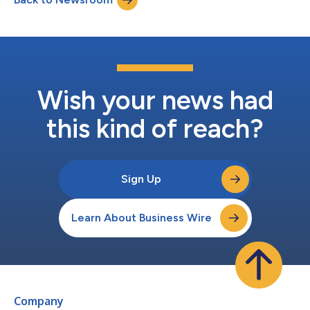
ジネスパフォーマンスを適切な品質基準で測定・比較することで
達成されたものです。ISO認証は、ビジネスの信頼性と確実性の
向上に加え、ビジネスの全体的効率の改善に役立ちます。 マウ
ィのQMS・オペレーション担当マネジャーであるヘンゼル・ラ
ワスは、「ISO認証取得は、一企業として、また当社得意先に対
するサプライヤーとしての当社の品質管理体制を強化するもので
す」と述べています。またラワスは、マウィが100%米国製の革
Wish your news had
新的な試料採取技術を途切れなく供給することで、多くの
COVID-19...
this kind of reach?
Sign Up
Learn About Business Wire
Company