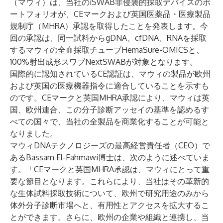
（マウィ）は、当社のiSWAB非侵襲的採取デバイスのポ
ートフォリオが、CEマークおよび英国医薬品・医療製品
規制庁（MHRA）承認を取得したことを発表します。今
回の承認は、同一試料からgDNA、cfDNA、RNAを採取
するマウィの全血採取チューブHemaSure-OMICSと、
100%射出成形スワブNextSWABが対象となります。
国際的に認知されているCE認証は、マウィの製品が欧州
および英国の医療機器指令に適合していることを示すも
のです。CEマークと英国MHRA承認により、マウィは英
国、欧州連合、この分子診断アッセイの基準を認めるす
べての国々で、当社の全製品を商業化することが可能と
なりました。
マウィDNAテクノロジーズの最高経営責任者（CEO）で
あるBassam El-Fahmawi博士は、次のように述べていま
す。「CEマークと英国MHRA承認は、マウィにとって重
要な節目となります。これらにより、当社はその革新的
な生体試料採取技術について、欧州で研究用途のみから
体外分子診断市場へと、有用性とアクセスを拡大するこ
とができます。さらに、欧州の企業や組織と連携し、当