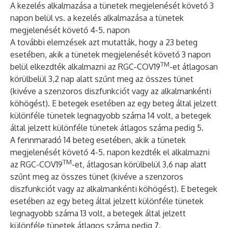
A kezelés alkalmazása a tünetek megjelenését követő 3
napon belül vs. a kezelés alkalmazása a tünetek
megjelenését követő 4-5. napon
A további elemzések azt mutatták, hogy a 23 beteg
esetében, akik a tünetek megjelenését követő 3 napon
TM
belül elkezdték alkalmazni az RGC-COV19
-et átlagosan
körülbelül 3,2 nap alatt szűnt meg az összes tünet
(kivéve a szenzoros diszfunkciót vagy az alkalmankénti
köhögést). E betegek esetében az egy beteg által jelzett
különféle tünetek legnagyobb száma 14 volt, a betegek
által jelzett különféle tünetek átlagos száma pedig 5.
A fennmaradó 14 beteg esetében, akik a tünetek
megjelenését követő 4-5. napon kezdték el alkalmazni
TM
az RGC-COV19
-et, átlagosan körülbelül 3,6 nap alatt
szűnt meg az összes tünet (kivéve a szenzoros
diszfunkciót vagy az alkalmankénti köhögést). E betegek
esetében az egy beteg által jelzett különféle tünetek
legnagyobb száma 13 volt, a betegek által jelzett
különféle tünetek átlagos száma pedig 7.