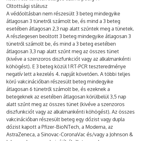
Oltottsági státusz
A védőoltásban nem részesült 3 beteg mindegyike
átlagosan 3 tünetről számolt be, és mind a 3 beteg
esetében átlagosan 2,3 nap alatt szűntek meg a tünetek.
A részlegesen beoltott 3 beteg mindegyike átlagosan 3
tünetről számolt be, és mind a 3 beteg esetében
átlagosan 3,3 nap alatt szűnt meg az összes tünet
(kivéve a szenzoros diszfunkciót vagy az alkalmankénti
köhögést). E 3 beteg közül 1 RT-PCR teszteredménye
negatív lett a kezelés 4. napját követően. A többi teljes
körű vakcinációban részesült beteg mindegyike
átlagosan 6 tünetről számolt be, és ezeknek a
betegeknek az esetében átlagosan körülbelül 3,5 nap
alatt szűnt meg az összes tünet (kivéve a szenzoros
diszfunkciót vagy az alkalmankénti köhögést). Az összes
vakcinációban részesült beteg egy dózist vagy dupla
dózist kapott a Pfizer-BioNTech, a Moderna, az
AstraZeneca, a Sinovac-CoronaVac és/vagy a Johnson &