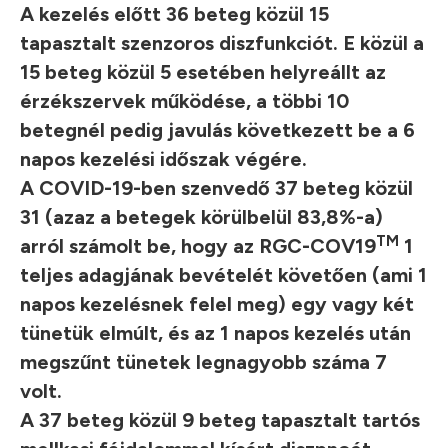
A kezelés előtt 36 beteg közül 15
tapasztalt szenzoros diszfunkciót. E közül a
15 beteg közül 5 esetében helyreállt az
érzékszervek működése, a többi 10
betegnél pedig javulás következett be a 6
napos kezelési időszak végére.
A COVID-19-ben szenvedő 37 beteg közül
31 (azaz a betegek körülbelül 83,8%-a)
TM
arról számolt be, hogy az RGC-COV19
1
teljes adagjának bevételét követően (ami 1
napos kezelésnek felel meg) egy vagy két
tünetük elmúlt, és az 1 napos kezelés után
megszűnt tünetek legnagyobb száma 7
volt.
A 37 beteg közül 9 beteg tapasztalt tartós