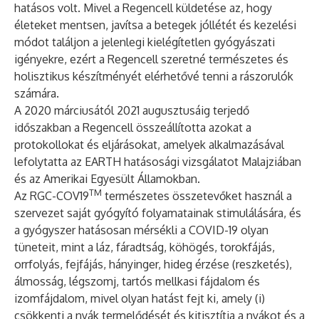
hatásos volt. Mivel a Regencell küldetése az, hogy
életeket mentsen, javítsa a betegek jóllétét és kezelési
módot találjon a jelenlegi kielégítetlen gyógyászati
igényekre, ezért a Regencell szeretné természetes és
holisztikus készítményét elérhetővé tenni a rászorulók
számára.
A 2020 márciusától 2021 augusztusáig terjedő
időszakban a Regencell összeállította azokat a
protokollokat és eljárásokat, amelyek alkalmazásával
lefolytatta az EARTH hatásosági vizsgálatot Malajziában
és az Amerikai Egyesült Államokban.
TM
Az RGC-COV19
természetes összetevőket használ a
szervezet saját gyógyító folyamatainak stimulálására, és
a gyógyszer hatásosan mérsékli a COVID-19 olyan
tüneteit, mint a láz, fáradtság, köhögés, torokfájás,
orrfolyás, fejfájás, hányinger, hideg érzése (reszketés),
álmosság, légszomj, tartós mellkasi fájdalom és
izomfájdalom, mivel olyan hatást fejt ki, amely (i)
csökkenti a nyák termelődését és kitisztítja a nyákot és a