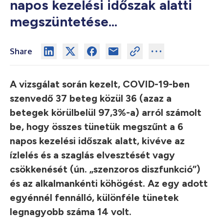
napos kezelési időszak alatti
megszüntetése...
Share
A vizsgálat során kezelt, COVID-19-ben
szenvedő 37 beteg közül 36 (azaz a
betegek körülbelül 97,3%-a) arról számolt
be, hogy összes tünetük megszűnt a 6
napos kezelési időszak alatt, kivéve az
ízlelés és a szaglás elvesztését vagy
csökkenését (ún. „szenzoros diszfunkció”)
és az alkalmankénti köhögést. Az egy adott
egyénnél fennálló, különféle tünetek
legnagyobb száma 14 volt.