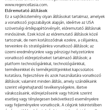
www.regencellasia.com
.
Előremutató állítások
Ez a sajtóközlemény olyan állításokat tartalmaz, amelyek
a vonatkozó jogszabályok alapján, ideértve az USA
szövetségi értékpapírtörvényét, előremutató állításnak
minősülnek. Ezek közé az előremutató állítások közé
tartoznak, de nem korlátozódnak ezekre, a céljainkra,
terveinkre és stratégiáinkra vonatkozó állítások; az
üzemi eredményünkre vagy pénzügyi helyzetünkre
vonatkozó előrejelzéseket tartalmazó állítások; a
platform technológiánkkal, technológiáinkkal,
termékeinkkel és termékjelöltjeinkkel kapcsolatos
kutatásra, fejlesztésre és azok használatára vonatkozó
állítások; valamint minden állítás, amely szándékaink
szerint végrehajtandó tevékenységekre, illetve
várakozásaink, előrejelzéseink vagy hitünk szerint
esetleg vagy ténylegesen bekövetkező eseményekre
vagy fejleményekre vonatkozik. A cégünk tekintetében