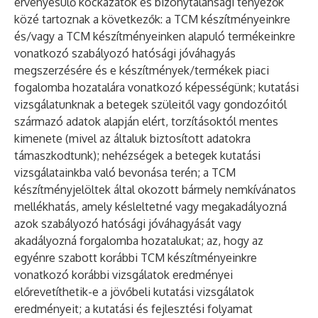
érvényesülő kockázatok és bizonytalansági tényezők
közé tartoznak a következők: a TCM készítményeinkre
és/vagy a TCM készítményeinken alapuló termékeinkre
vonatkozó szabályozó hatósági jóváhagyás
megszerzésére és e készítmények/termékek piaci
fogalomba hozatalára vonatkozó képességünk; kutatási
vizsgálatunknak a betegek szüleitől vagy gondozóitól
származó adatok alapján elért, torzításoktól mentes
kimenete (mivel az általuk biztosított adatokra
támaszkodtunk); nehézségek a betegek kutatási
vizsgálatainkba való bevonása terén; a TCM
készítményjelöltek által okozott bármely nemkívánatos
mellékhatás, amely késleltetné vagy megakadályozná
azok szabályozó hatósági jóváhagyását vagy
akadályozná forgalomba hozatalukat; az, hogy az
egyénre szabott korábbi TCM készítményeinkre
vonatkozó korábbi vizsgálatok eredményei
előrevetíthetik-e a jövőbeli kutatási vizsgálatok
eredményeit; a kutatási és fejlesztési folyamat