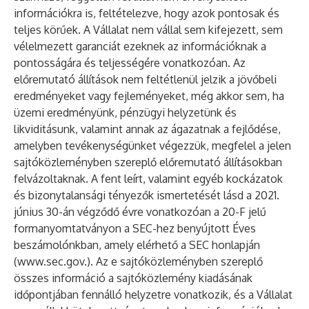
információkra is, feltételezve, hogy azok pontosak és
teljes körűek. A Vállalat nem vállal sem kifejezett, sem
vélelmezett garanciát ezeknek az információknak a
pontosságára és teljességére vonatkozóan. Az
előremutató állítások nem feltétlenül jelzik a jövőbeli
eredményeket vagy fejleményeket, még akkor sem, ha
üzemi eredményünk, pénzügyi helyzetünk és
likviditásunk, valamint annak az ágazatnak a fejlődése,
amelyben tevékenységünket végezzük, megfelel a jelen
sajtóközleményben szereplő előremutató állításokban
felvázoltaknak. A fent leírt, valamint egyéb kockázatok
és bizonytalansági tényezők ismertetését lásd a 2021.
június 30-án végződő évre vonatkozóan a 20-F jelű
formanyomtatványon a SEC-hez benyújtott Éves
beszámolónkban, amely elérhető a SEC honlapján
(
www.sec.gov
.). Az e sajtóközleményben szereplő
összes információ a sajtóközlemény kiadásának
időpontjában fennálló helyzetre vonatkozik, és a Vállalat