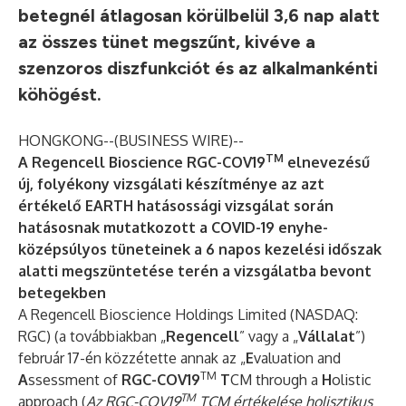
betegnél átlagosan körülbelül 3,6 nap alatt
az összes tünet megszűnt, kivéve a
szenzoros diszfunkciót és az alkalmankénti
köhögést.
HONGKONG--(
BUSINESS WIRE
)--
TM
A Regencell Bioscience RGC-COV19
elnevezésű
új, folyékony vizsgálati készítménye az azt
értékelő EARTH hatásossági vizsgálat során
hatásosnak mutatkozott a COVID-19 enyhe-
középsúlyos tüneteinek a 6 napos kezelési időszak
alatti megszüntetése terén a vizsgálatba bevont
betegekben
A Regencell Bioscience Holdings Limited (NASDAQ:
RGC) (a továbbiakban „
Regencell
” vagy a „
Vállalat
”)
február 17-én közzétette annak az „
E
valuation and
TM
A
ssessment of
RGC-COV19
T
CM through a
H
olistic
TM
approach (
Az
RGC-COV19
TCM értékelése holisztikus