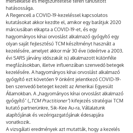
mérséklése és megszüntetése terén tanúsított
hatásossága.
A Regencell a COVID-19-kezeléssel kapcsolatos
kutatásokat akkor kezdte el, amikor egy barátjuk 2020
márciusában elkapta a COVID-19-et, és egy
hagyományos kínai orvoslást alkalmazó gyógyító egy
olyan saját fejlesztésű TCM készítményt használt a
kezelésére, amelyet akkor már 30 éve (ideértve a 2003.
évi SARS járvány időszakát is) alkalmazott különféle
megfázásokban, illetve influenzában szenvedő betegek
kezelésére. A hagyományos kínai orvoslást alkalmazó
gyógyító ezt követően 9 önként jelentkező COVID-19-
ben szenvedő beteget kezelt az Amerikai Egyesült
Államokban. A „hagyományos kínai orvoslást alkalmazó
gyógyító” („
TCM Practitioner”
) kifejezés stratégiai TCM
kutató partnerünkre, Sik-Kee Au-ra, Vállalatunk
alapítójának és vezérigazgatójának édesapjára
vonatkozik.
A vizsgálati eredmények azt mutatták, hogy a kezelés