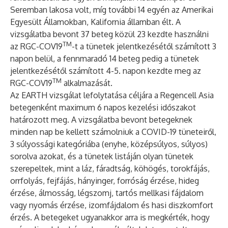
Seremban lakosa volt, míg további 14 egyén az Amerikai
Egyesült Államokban, Kalifornia államban élt. A
vizsgálatba bevont 37 beteg közül 23 kezdte használni
TM
az RGC-COV19
-t a tünetek jelentkezésétől számított 3
napon belül, a fennmaradó 14 beteg pedig a tünetek
jelentkezésétől számított 4-5. napon kezdte meg az
TM
RGC-COV19
alkalmazását.
Az EARTH vizsgálat lefolytatása céljára a Regencell Asia
betegenként maximum 6 napos kezelési időszakot
határozott meg. A vizsgálatba bevont betegeknek
minden nap be kellett számolniuk a COVID-19 tüneteiről,
3 súlyossági kategóriába (enyhe, középsúlyos, súlyos)
sorolva azokat, és a tünetek listáján olyan tünetek
szerepeltek, mint a láz, fáradtság, köhögés, torokfájás,
orrfolyás, fejfájás, hányinger, forróság érzése, hideg
érzése, álmosság, légszomj, tartós mellkasi fájdalom
vagy nyomás érzése, izomfájdalom és hasi diszkomfort
érzés. A betegeket ugyanakkor arra is megkérték, hogy