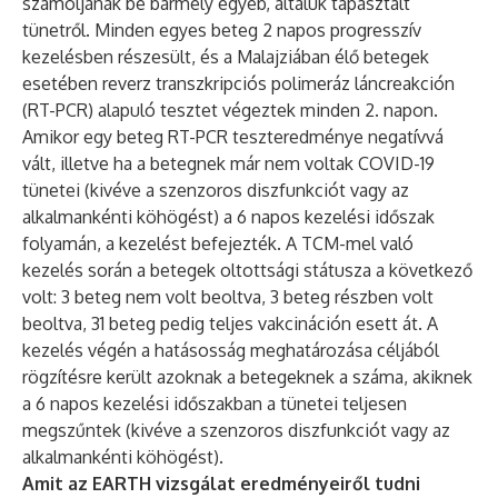
számoljanak be bármely egyéb, általuk tapasztalt
tünetről. Minden egyes beteg 2 napos progresszív
kezelésben részesült, és a Malajziában élő betegek
esetében reverz transzkripciós polimeráz láncreakción
(RT-PCR) alapuló tesztet végeztek minden 2. napon.
Amikor egy beteg RT-PCR teszteredménye negatívvá
vált, illetve ha a betegnek már nem voltak COVID-19
tünetei (kivéve a szenzoros diszfunkciót vagy az
alkalmankénti köhögést) a 6 napos kezelési időszak
folyamán, a kezelést befejezték. A TCM-mel való
kezelés során a betegek oltottsági státusza a következő
volt: 3 beteg nem volt beoltva, 3 beteg részben volt
beoltva, 31 beteg pedig teljes vakcináción esett át. A
kezelés végén a hatásosság meghatározása céljából
rögzítésre került azoknak a betegeknek a száma, akiknek
a 6 napos kezelési időszakban a tünetei teljesen
megszűntek (kivéve a szenzoros diszfunkciót vagy az
alkalmankénti köhögést).
Amit az EARTH vizsgálat eredményeiről tudni