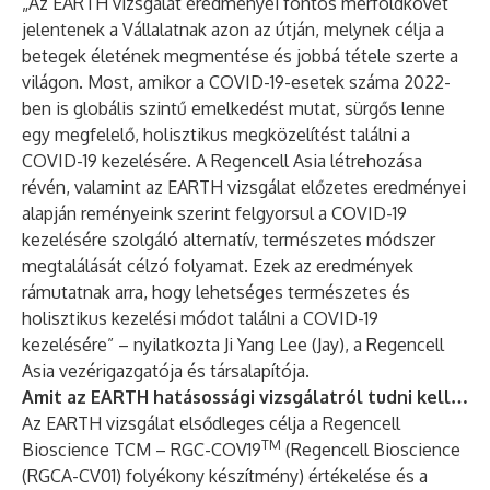
„Az EARTH vizsgálat eredményei fontos mérföldkövet
jelentenek a Vállalatnak azon az útján, melynek célja a
betegek életének megmentése és jobbá tétele szerte a
világon. Most, amikor a COVID-19-esetek száma 2022-
ben is globális szintű emelkedést mutat, sürgős lenne
egy megfelelő, holisztikus megközelítést találni a
COVID-19 kezelésére. A Regencell Asia létrehozása
révén, valamint az EARTH vizsgálat előzetes eredményei
alapján reményeink szerint felgyorsul a COVID-19
kezelésére szolgáló alternatív, természetes módszer
megtalálását célzó folyamat. Ezek az eredmények
rámutatnak arra, hogy lehetséges természetes és
holisztikus kezelési módot találni a COVID-19
kezelésére” – nyilatkozta Ji Yang Lee (Jay), a Regencell
Asia vezérigazgatója és társalapítója.
Amit az EARTH hatásossági vizsgálatról tudni kell…
Az EARTH vizsgálat elsődleges célja a Regencell
TM
Bioscience TCM – RGC-COV19
(Regencell Bioscience
(RGCA-CV01) folyékony készítmény) értékelése és a