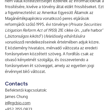
nem vállal kötelezettséget ezeknek az információknak a
frissítésére, kivéve a törvény által előírt frissítéseket. Ezt
a figyelmeztetést az Amerikai Egyesült Államok az
Magánértékpapírokra vonatkozó peres eljárások
reformjáról szóló 1995. évi törvénye (
Private Securities
Litigation Reform Act of 1955
) 21E cikke ún. „safe harbor”
(„
biztonságos kikötő
”) (
felelősség elhárítására
vonatkozó
) rendelkezéseinek értelmében adjuk közre.
E közlemény hivatalos, mérvadó változata az eredeti
forrásnyelven közzétett szöveg. A fordítás csak az
olvasó kényelmét szolgálja, és összevetendo a
forrásnyelven írt szöveggel, amely az egyetlen jogi
érvénnyel bíró változat.
Contacts
Befektetői kapcsolatok:
James Chung
ir@rgcbio.com
+852 2155 0823