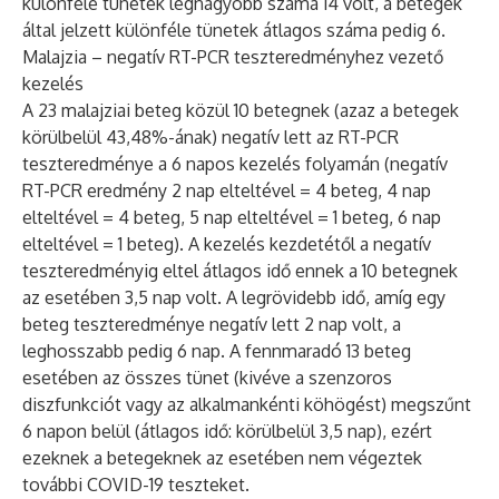
különféle tünetek legnagyobb száma 14 volt, a betegek
által jelzett különféle tünetek átlagos száma pedig 6.
Malajzia – negatív RT-PCR teszteredményhez vezető
kezelés
A 23 malajziai beteg közül 10 betegnek (azaz a betegek
körülbelül 43,48%-ának) negatív lett az RT-PCR
teszteredménye a 6 napos kezelés folyamán (negatív
RT-PCR eredmény 2 nap elteltével = 4 beteg, 4 nap
elteltével = 4 beteg, 5 nap elteltével = 1 beteg, 6 nap
elteltével = 1 beteg). A kezelés kezdetétől a negatív
teszteredményig eltel átlagos idő ennek a 10 betegnek
az esetében 3,5 nap volt. A legrövidebb idő, amíg egy
beteg teszteredménye negatív lett 2 nap volt, a
leghosszabb pedig 6 nap. A fennmaradó 13 beteg
esetében az összes tünet (kivéve a szenzoros
diszfunkciót vagy az alkalmankénti köhögést) megszűnt
6 napon belül (átlagos idő: körülbelül 3,5 nap), ezért
ezeknek a betegeknek az esetében nem végeztek
további COVID-19 teszteket.