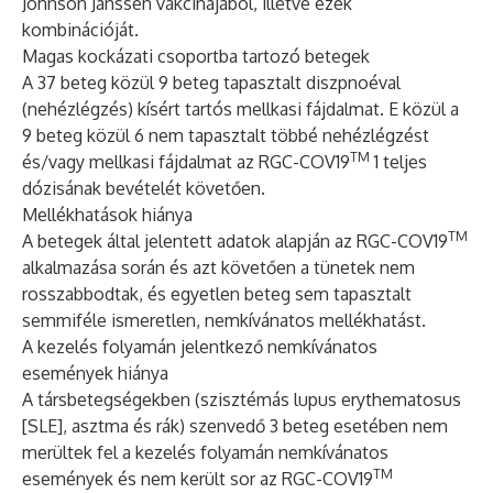
Johnson Janssen vakcinájából, illetve ezek
kombinációját.
Magas kockázati csoportba tartozó betegek
A 37 beteg közül 9 beteg tapasztalt diszpnoéval
(nehézlégzés) kísért tartós mellkasi fájdalmat. E közül a
9 beteg közül 6 nem tapasztalt többé nehézlégzést
TM
és/vagy mellkasi fájdalmat az RGC-COV19
1 teljes
dózisának bevételét követően.
Mellékhatások hiánya
TM
A betegek által jelentett adatok alapján az RGC-COV19
alkalmazása során és azt követően a tünetek nem
rosszabbodtak, és egyetlen beteg sem tapasztalt
semmiféle ismeretlen, nemkívánatos mellékhatást.
A kezelés folyamán jelentkező nemkívánatos
események hiánya
A társbetegségekben (szisztémás lupus erythematosus
[SLE], asztma és rák) szenvedő 3 beteg esetében nem
merültek fel a kezelés folyamán nemkívánatos
TM
események és nem került sor az RGC-COV19