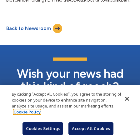
Bioscience Holdings Limited (NASDAQ:RGC) (a továbbiakban
„Regencell” vagy a „Vállalat”), amely a hagyományos kínai
orvoslás (Traditional Chinese Medicine [a továbbiakban „TCM”])
által használt módszerek neurokognitív zavarok és
neurodegeneratív betegségek (elsősorban figyelemhiányos
Back to Newsroom
hiperaktivitás zavar [Attention Deficit Hyperactivity Disorder {a
továbbiakban „ADHD”}] és autizmus sp...
Wish your news had
this kind of reach?
By clicking “Accept All Cookies”, you agree to the storing of
cookies on your device to enhance site navigation,
analyze site usage, and assist in our marketing efforts.
Sign Up
Cookie Policy
Learn About Business Wire
Cookies Settings
Accept All Cookies