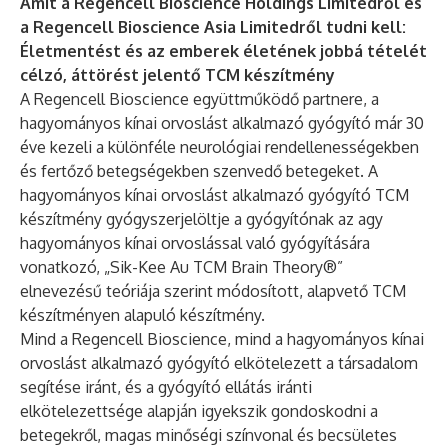
Amit a Regencell Bioscience Holdings Limitedről és
a Regencell Bioscience Asia Limitedről tudni kell:
Életmentést és az emberek életének jobbá tételét
célzó, áttörést jelentő TCM készítmény
A Regencell Bioscience együttműködő partnere, a
hagyományos kínai orvoslást alkalmazó gyógyító már 30
éve kezeli a különféle neurológiai rendellenességekben
és fertőző betegségekben szenvedő betegeket. A
hagyományos kínai orvoslást alkalmazó gyógyító TCM
készítmény gyógyszerjelöltje a gyógyítónak az agy
hagyományos kínai orvoslással való gyógyítására
vonatkozó, „Sik-Kee Au TCM Brain Theory®”
elnevezésű teóriája szerint módosított, alapvető TCM
készítményen alapuló készítmény.
Mind a Regencell Bioscience, mind a hagyományos kínai
orvoslást alkalmazó gyógyító elkötelezett a társadalom
segítése iránt, és a gyógyító ellátás iránti
elkötelezettsége alapján igyekszik gondoskodni a
betegekről, magas minőségi színvonal és becsületes