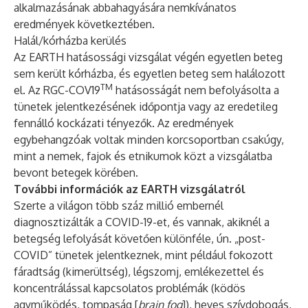
alkalmazásának abbahagyására nemkívánatos
eredmények következtében.
Halál/kórházba kerülés
Az EARTH hatásossági vizsgálat végén egyetlen beteg
sem került kórházba, és egyetlen beteg sem halálozott
TM
el. Az RGC-COV19
hatásosságát nem befolyásolta a
tünetek jelentkezésének időpontja vagy az eredetileg
fennálló kockázati tényezők. Az eredmények
egybehangzóak voltak minden korcsoportban csakúgy,
mint a nemek, fajok és etnikumok közt a vizsgálatba
bevont betegek körében.
További információk az EARTH vizsgálatról
Szerte a világon több száz millió embernél
diagnosztizálták a COVID-19-et, és vannak, akiknél a
betegség lefolyását követően különféle, ún. „post-
COVID” tünetek jelentkeznek, mint például fokozott
fáradtság (kimerültség), légszomj, emlékezettel és
koncentrálással kapcsolatos problémák (ködös
agyműködés, tompaság [
brain fog
]), heves szívdobogás,