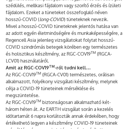
szédülés, mellkasi fájdalom vagy szorító érzés és ízületi
fájdalom. Ezeket a tüneteket összefoglaló néven
hosszú-COVID (
long-COVID
) tüneteknek nevezik.
Mivel a hosszú-COVID tüneteknek jelentős hatása van
az adott egyén életminőségére és munkaképességére, a
Regencell Asia jelenleg vizsgálatokat folytat hosszú-
COVID szindrómás betegek körében egy természetes
TM
és holisztikus készítmény, az RGC-COV19
(RGCA-
LCV01) használatáról.
TM
Amit az RGC-COV19
-ről tudni kell…
TM
Az RGC-COV19
(RGCA-CV01) természetes, orálisan
alkalmazott, folyékony vizsgálati készítmény, melynek
célja a COVID-19 tüneteinek mérséklése és
megszüntetése.
TM
Az RGC-COV19
biztonságosan alkalmazható két-
három héten át. Az EARTH vizsgálat során a kezelés
időtartamát 6 napra korlátozták annak érdekében, hogy
értékelhető legyen a készítmény COVID-19 tüneteinek