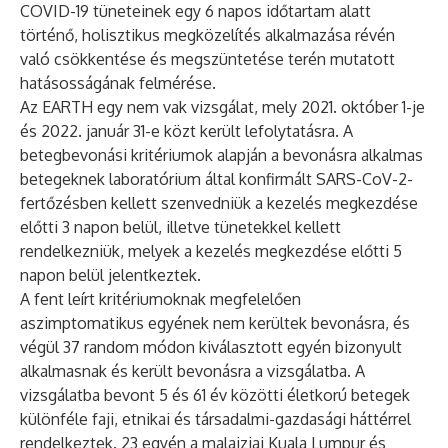
COVID-19 tüneteinek egy 6 napos időtartam alatt
történő, holisztikus megközelítés alkalmazása révén
való csökkentése és megszüntetése terén mutatott
hatásosságának felmérése.
Az EARTH egy nem vak vizsgálat, mely 2021. október 1-je
és 2022. január 31-e közt került lefolytatásra. A
betegbevonási kritériumok alapján a bevonásra alkalmas
betegeknek laboratórium által konfirmált SARS-CoV-2-
fertőzésben kellett szenvedniük a kezelés megkezdése
előtti 3 napon belül, illetve tünetekkel kellett
rendelkezniük, melyek a kezelés megkezdése előtti 5
napon belül jelentkeztek.
A fent leírt kritériumoknak megfelelően
aszimptomatikus egyének nem kerültek bevonásra, és
végül 37 random módon kiválasztott egyén bizonyult
alkalmasnak és került bevonásra a vizsgálatba. A
vizsgálatba bevont 5 és 61 év közötti életkorú betegek
különféle faji, etnikai és társadalmi-gazdasági háttérrel
rendelkeztek. 23 egyén a malajziai Kuala Lumpur és