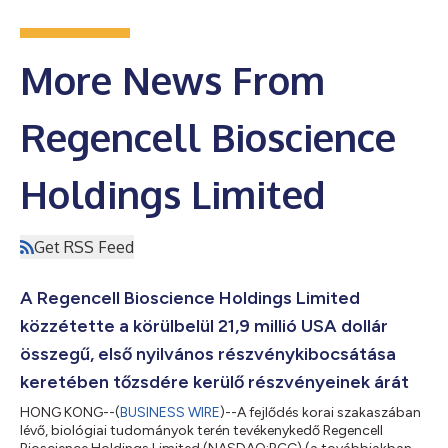
More News From
Regencell Bioscience
Holdings Limited
Get RSS Feed
A Regencell Bioscience Holdings Limited
közzétette a körülbelül 21,9 millió USA dollár
összegű, első nyilvános részvénykibocsátása
keretében tőzsdére kerülő részvényeinek árát
HONG KONG--(
BUSINESS WIRE
)--A fejlődés korai szakaszában
lévő, biológiai tudományok terén tevékenykedő Regencell