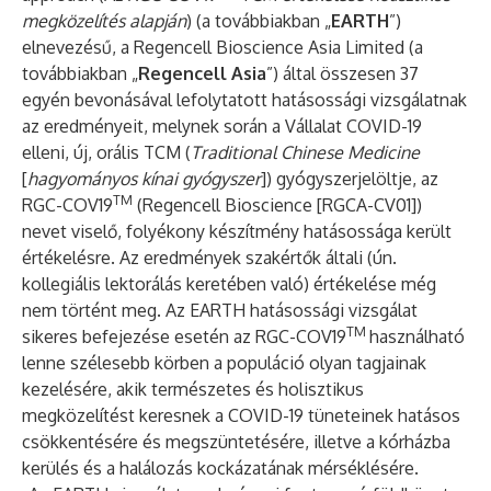
megközelítés alapján
) (a továbbiakban „
EARTH
”)
elnevezésű, a Regencell Bioscience Asia Limited (a
továbbiakban „
Regencell Asia
”) által összesen 37
egyén bevonásával lefolytatott hatásossági vizsgálatnak
az eredményeit, melynek során a Vállalat COVID-19
elleni, új, orális TCM (
Traditional Chinese Medicine
[
hagyományos kínai gyógyszer
]) gyógyszerjelöltje, az
TM
RGC-COV19
(Regencell Bioscience [RGCA-CV01])
nevet viselő, folyékony készítmény hatásossága került
értékelésre. Az eredmények szakértők általi (ún.
kollegiális lektorálás keretében való) értékelése még
nem történt meg. Az EARTH hatásossági vizsgálat
TM
sikeres befejezése esetén az RGC-COV19
használható
lenne szélesebb körben a populáció olyan tagjainak
kezelésére, akik természetes és holisztikus
megközelítést keresnek a COVID-19 tüneteinek hatásos
csökkentésére és megszüntetésére, illetve a kórházba
kerülés és a halálozás kockázatának mérséklésére.