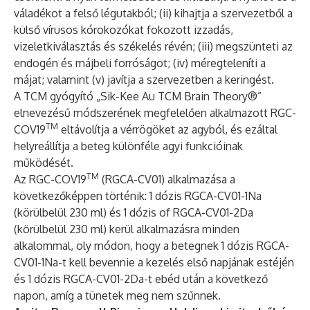
váladékot a felső légutakból; (ii) kihajtja a szervezetből a
külső vírusos kórokozókat fokozott izzadás,
vizeletkiválasztás és székelés révén; (iii) megszünteti az
endogén és májbeli forróságot; (iv) méregteleníti a
májat; valamint (v) javítja a szervezetben a keringést.
A TCM gyógyító „Sik-Kee Au TCM Brain Theory®”
elnevezésű módszerének megfelelően alkalmazott RGC-
TM
COV19
eltávolítja a vérrögöket az agyból, és ezáltal
helyreállítja a beteg különféle agyi funkcióinak
működését.
TM
Az RGC-COV19
(RGCA-CV01) alkalmazása a
következőképpen történik: 1 dózis RGCA-CV01-1Na
(körülbelül 230 ml) és 1 dózis of RGCA-CV01-2Da
(körülbelül 230 ml) kerül alkalmazásra minden
alkalommal, oly módon, hogy a betegnek 1 dózis RGCA-
CV01-1Na-t kell bevennie a kezelés első napjának estéjén
és 1 dózis RGCA-CV01-2Da-t ebéd után a következő
napon, amíg a tünetek meg nem szűnnek.