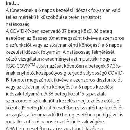
kell…
A tüneteknek a 6 napos kezelési időszak folyamán való
teljes mértékű kiküszöbölése terén tanúsított
hatásosság
A COVID-19-ben szenvedő 37 beteg közül 36 beteg
esetében az összes tünet megszűnt (kivéve a szenzoros
diszfunkciót vagy az alkalmankénti köhögést) a 6 napos
kezelési időszak folyamán. A hatásosság felmérését
célzó vizsgálatunk eredményei azt mutatták, hogy az
TM
RGC-COV19
alkalmazását követően a betegek 97,3%-
ának enyhétől középsúlyosig terjedő súlyosságú COVID-
19 tünetei megszűntek (kivéve a szenzoros diszfunkciót
vagy az alkalmankénti köhögést) a 6 napos kezelési
időszak folyamán. A 36 beteg közül 15 tapasztalt
szenzoros diszfunkciót a kezelés megkezdése előtt. E
közül a 15 beteg közül 5 esetében visszatért az ízlelés és
a szaglás, a fennmaradó 10 beteg esetében pedig javulás
mutatkozott a 6 napos kezelési időszak végére.
A 36 beteg esetében az összes tünet (kivéve a