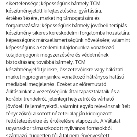
sikertelensége; képességünk bármely TCM
készítményjelölt kifejlesztésére, gyártására,
értékesítésére, marketing támogatására és
forgalmazására; képességünk bármely jövőbeli terápiás
készítmény sikeres kereskedelmi forgalomba hozatalára;
képességünk márkaelismertségünk növelésére; valamint
képességünk a szellemi tulajdonunkra vonatkozó
tulajdonjogunk megszerzésére és védelmének
biztosítására; továbbá bármely, TCM
készítményjelöltjeinkre, összetevőinkre vagy hálózati
marketingprogramjainkra vonatkozó hátrányos hatású
médiabeli megjelenés. Ezeket az előremutató
állításainkat a vezetőségünk által tapasztalataik és a
korábbi trendekről, jelenlegi helyzetről és várható
jövőbeli fejleményekről, valamint egyéb relevánsnak ítélt
tényezőkről alkotott nézetei alapján kidolgozott
feltételezésekre és értékelésre alapozzuk. A Vállalat
ugyanakkor támaszkodott nyilvános forrásokból
származó, független fél által nem érvényesített