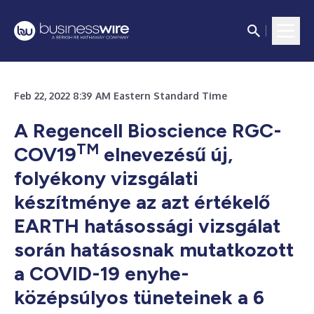
Feb 22, 2022 8:39 AM Eastern Standard Time
A Regencell Bioscience RGC-
TM
COV19
elnevezésű új,
folyékony vizsgálati
készítménye az azt értékelő
EARTH hatásossági vizsgálat
során hatásosnak mutatkozott
a COVID-19 enyhe-
középsúlyos tüneteinek a 6