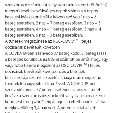
szenzoros diszfunkciót vagy az alkalmankénti köhögést)
megszűnéséhez szükséges napok száma a 6 napos
kezelési időszakon belül a következő volt 1 nap = 6
beteg esetében, 2 nap = 7 beteg esetében, 3 nap = 5
beteg esetében, 4 nap = 11 beteg esetében, 5 nap = 4
beteg esetében, 6 nap = 3 beteg esetében.
TM
A tünetek megszűnése az RGC-COV19
1 teljes
dózisának bevételét követően
A COVID-19-ben szenvedő 37 beteg közül 31 beteg (azaz
a betegek körülbelül 83,8%-a) számolt be arról, hogy egy
TM
vagy több tünete megszűnt az RGC-COV19
1 teljes
dózisának bevételét követően, és a betegek
beszámolója szerint a kezelés 1 napja után megszűnő
tünetek legnagyobb száma 7 volt. A COVID-19-ben
szenvedő mind a 37 beteg esetében az összes tünet
(kivéve a szenzoros diszfunkciót vagy az alkalmankénti
köhögést) megszűnéséig átlagosan eltelt napok száma
megközelítőleg 3,4 nap volt. A betegek által jelzett