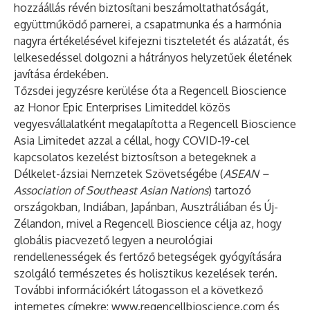
hozzáállás révén biztosítani beszámoltathatóságát,
együttműködő parnerei, a csapatmunka és a harmónia
nagyra értékelésével kifejezni tiszteletét és alázatát, és
lelkesedéssel dolgozni a hátrányos helyzetűek életének
javítása érdekében.
Tőzsdei jegyzésre kerülése óta a Regencell Bioscience
az Honor Epic Enterprises Limiteddel közös
vegyesvállalatként megalapította a Regencell Bioscience
Asia Limitedet azzal a céllal, hogy COVID-19-cel
kapcsolatos kezelést biztosítson a betegeknek a
Délkelet-ázsiai Nemzetek Szövetségébe (
ASEAN –
Association of Southeast Asian Nations
) tartozó
országokban, Indiában, Japánban, Ausztráliában és Új-
Zélandon, mivel a Regencell Bioscience célja az, hogy
globális piacvezető legyen a neurológiai
rendellenességek és fertőző betegségek gyógyítására
szolgáló természetes és holisztikus kezelések terén.
További információkért látogasson el a következő
internetes címekre:
www.regencellbioscience.com
és