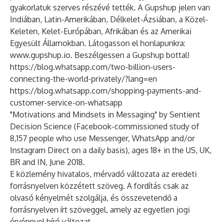
gyakorlatuk szerves részévé tették. A Gupshup jelen van
Indiában, Latin-Amerikában, Délkelet-Ázsiában, a Közel-
Keleten, Kelet-Európában, Afrikában és az Amerikai
Egyesült Államokban. Látogasson el honlapunkra:
www.gupshup.io
.
Beszélgessen
a Gupshup bottal!
https://blog.whatsapp.com/two-billion-users-
connecting-the-world-privately/?lang=en
https://blog.whatsapp.com/shopping-payments-and-
customer-service-on-whatsapp
"Motivations and Mindsets in Messaging" by Sentient
Decision Science (Facebook-commissioned study of
8,157 people who use Messenger, WhatsApp and/or
Instagram Direct on a daily basis), ages 18+ in the US, UK,
BR and IN, June 2018.
E közlemény hivatalos, mérvadó változata az eredeti
forrásnyelven közzétett szöveg. A fordítás csak az
olvasó kényelmét szolgálja, és összevetendő a
forrásnyelven írt szöveggel, amely az egyetlen jogi
érvénnyel bíró változat.