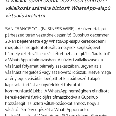
A vállalat tervei szerint 2022-ben több ezer
vállalkozás számára biztosít WhatsApp-alapú
virtuális kirakatot
SAN FRANCISCO--(
BUSINESS WIRE
)--
Az üzenetalapú
párbeszéd terén vezetőnek számító Gupshup december
20-án bejelentette egy WhatsApp-alapú kereskedelmi
megoldás megjelentetését, amelynek segítségével
bármely üzleti vállalkozás létrehozhat digitális "kirakatot"
a WhatsApp alkalmazásban. Az üzleti vállalkozások a
vásárlási folyamat bármely szakaszában, legyen az a
vásárlást megelőző vagy azt követő időszak, illetve maga
a tényleges vásárlás, beépíthetik a párbeszéd alapú
kapcsolattartást az ügyfelekkel folytatott
kommunikációjukba. A WhatsApp nemrégiben elindított
kereskedelmi funkciójára támaszkodva a Gupshup
hozzásegíti az üzleti vállalkozásokat ahhoz, hogy a
vásárlói élmény egészét a WhatsAppon belül
biztosíthassák. A WhatsAppot 180 országban több mint