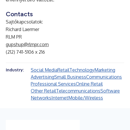
Contacts
Sajtókapcsolatok:
Richard Laermer
RLM PR
gupshup@rlmpr.com
(212) 741-5106 x 216
Social Media
Retail
Technology
Marketing
Industry:
Advertising
Small Business
Communications
Professional Services
Online Retail
Other Retail
Telecommunications
Software
Networks
Internet
Mobile/Wireless