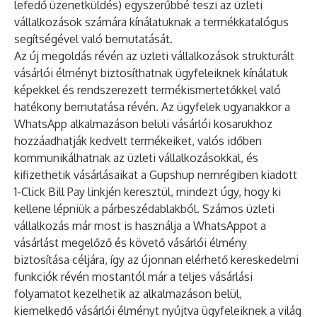
lefedő üzenetküldés) egyszerűbbé teszi az üzleti
vállalkozások számára kínálatuknak a termékkatalógus
segítségével való bemutatását.
Az új megoldás révén az üzleti vállalkozások strukturált
vásárlói élményt biztosíthatnak ügyfeleiknek kínálatuk
képekkel és rendszerezett termékismertetőkkel való
hatékony bemutatása révén. Az ügyfelek ugyanakkor a
WhatsApp alkalmazáson belüli vásárlói kosarukhoz
hozzáadhatják kedvelt termékeiket, valós időben
kommunikálhatnak az üzleti vállalkozásokkal, és
kifizethetik vásárlásaikat a Gupshup nemrégiben kiadott
1-Click Bill Pay linkjén keresztül, mindezt úgy, hogy ki
kellene lépniük a párbeszédablakból. Számos üzleti
vállalkozás már most is használja a WhatsAppot a
vásárlást megelőző és követő vásárlói élmény
biztosítása céljára, így az újonnan elérhető kereskedelmi
funkciók révén mostantól már a teljes vásárlási
folyamatot kezelhetik az alkalmazáson belül,
kiemelkedő vásárlói élményt nyújtva ügyfeleiknek a világ