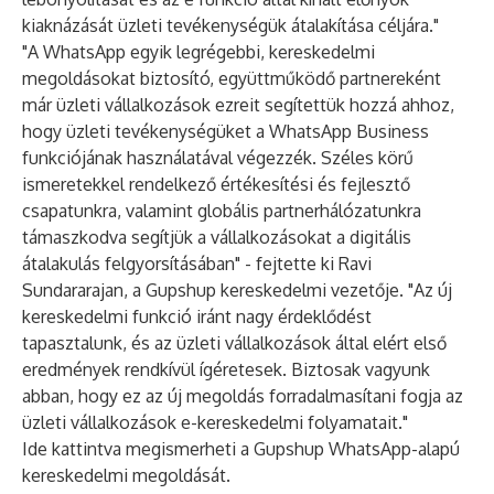
kiaknázását üzleti tevékenységük átalakítása céljára."
"A WhatsApp egyik legrégebbi, kereskedelmi
megoldásokat biztosító, együttműködő partnereként
már üzleti vállalkozások ezreit segítettük hozzá ahhoz,
hogy üzleti tevékenységüket a WhatsApp Business
funkciójának használatával végezzék. Széles körű
ismeretekkel rendelkező értékesítési és fejlesztő
csapatunkra, valamint globális partnerhálózatunkra
támaszkodva segítjük a vállalkozásokat a digitális
átalakulás felgyorsításában" - fejtette ki Ravi
Sundararajan, a Gupshup kereskedelmi vezetője. "Az új
kereskedelmi funkció iránt nagy érdeklődést
tapasztalunk, és az üzleti vállalkozások által elért első
eredmények rendkívül ígéretesek. Biztosak vagyunk
abban, hogy ez az új megoldás forradalmasítani fogja az
üzleti vállalkozások e-kereskedelmi folyamatait."
Ide kattintva megismerheti a Gupshup WhatsApp-alapú
kereskedelmi megoldását.