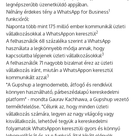
legnépszerűbb üzenetküldő appjában.
1
Néhány érdekes tény a WhatsApp for Business
funkcióról:
Naponta több mint 175 millió ember kommunikál üzleti
2
vállalkozásokkal a WhatsAppon keresztül
A felhasználók 68 százaléka szerint a WhatsApp
használata a legkönnyebb módja annak, hogy
3
kapcsolatba lépjenek üzleti vállalkozásokkal
A felhasználók 71 nagyobb bizalmat érez az üzleti
vállalkozás iránt, miután a WhatsAppon keresztül
3
kommunikált azzal
"A Gupshup a legmodernebb, átfogó és rendkívül
könnyen használható, párbeszédalapú kereskedelmi
platform" - mondta Gaurav Kachhawa, a Gupshup vezető
termékfelelőse. "Célunk az, hogy minden üzleti
vállalkozás számára, legyen az nagy világcég vagy
kisvállalkozás, lehetővé tegyük a kereskedelmi
folyamatok WhatsAppon keresztüli gyors és könnyű
lebonyolítását és az e funkció által kínált előnyök