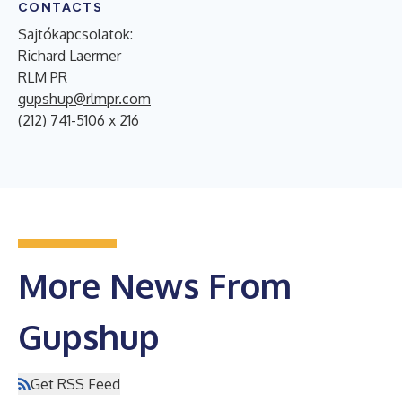
CONTACTS
Sajtókapcsolatok:
Richard Laermer
RLM PR
gupshup@rlmpr.com
(212) 741-5106 x 216
More News From
Gupshup
Get RSS Feed