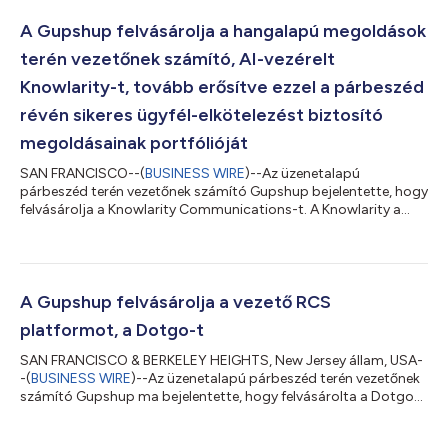
A Gupshup felvásárolja a hangalapú megoldások
terén vezetőnek számító, AI-vezérelt
Knowlarity-t, tovább erősítve ezzel a párbeszéd
révén sikeres ügyfél-elkötelezést biztosító
megoldásainak portfólióját
SAN FRANCISCO--(
BUSINESS WIRE
)--Az üzenetalapú
párbeszéd terén vezetőnek számító Gupshup bejelentette, hogy
felvásárolja a Knowlarity Communications-t. A Knowlarity a
felhőalapú távközlés egyik globális vezetője, amely felhőalapú
telefonszolgáltatásokat, ügyfélszolgálati központok
automatizálását, Al-vezérelt hangasszisztenseket és
beszédanalitikai megoldásokat biztosít több mint 6000
ügyfélnek 65 országban. A felvásárlás révén kiegészül a
A Gupshup felvásárolja a vezető RCS
Gupshup ágazatvezető üzenetalapú párbeszédet biztosító...
platformot, a Dotgo-t
SAN FRANCISCO & BERKELEY HEIGHTS, New Jersey állam, USA-
-(
BUSINESS WIRE
)--Az üzenetalapú párbeszéd terén vezetőnek
számító Gupshup ma bejelentette, hogy felvásárolta a Dotgo-
t, melynek székhelye New Jersey államban található. A Dotgo az
RCS üzleti üzenetküldés (RBM) globális ágazati vezetője, mely