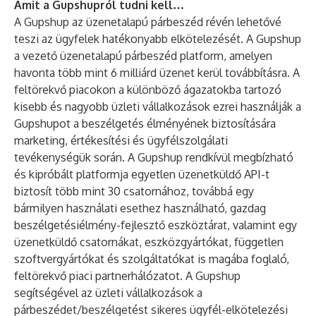
Amit a Gupshupról tudni kell…
A Gupshup az üzenetalapú párbeszéd révén lehetővé
teszi az ügyfelek hatékonyabb elkötelezését. A Gupshup
a vezető üzenetalapú párbeszéd platform, amelyen
havonta több mint 6 milliárd üzenet kerül továbbításra. A
feltörekvő piacokon a különböző ágazatokba tartozó
kisebb és nagyobb üzleti vállalkozások ezrei használják a
Gupshupot a beszélgetés élményének biztosítására
marketing, értékesítési és ügyfélszolgálati
tevékenységük során. A Gupshup rendkívül megbízható
és kipróbált platformja egyetlen üzenetküldő API-t
biztosít több mint 30 csatornához, továbbá egy
bármilyen használati esethez használható, gazdag
beszélgetésiélmény-fejlesztő eszköztárat, valamint egy
üzenetküldő csatornákat, eszközgyártókat, független
szoftvergyártókat és szolgáltatókat is magába foglaló,
feltörekvő piaci partnerhálózatot. A Gupshup
segítségével az üzleti vállalkozások a
párbeszédet/beszélgetést sikeres ügyfél-elkötelezési