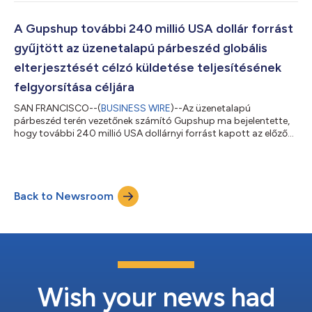
díjnyertes technológiáival, mint például a RichOTP®, a
RichSMS™, a Bot Store® és a MaaP (Üzenetküldés
platformként) elősegíti az RCS üzleti üzenetküldés fejlődését. A
A Gupshup további 240 millió USA dollár forrást
Google, a Mavenir, a Synchronoss,...
gyűjtött az üzenetalapú párbeszéd globális
elterjesztését célzó küldetése teljesítésének
felgyorsítása céljára
SAN FRANCISCO--(
BUSINESS WIRE
)--Az üzenetalapú
párbeszéd terén vezetőnek számító Gupshup ma bejelentette,
hogy további 240 millió USA dollárnyi forrást kapott az előző
forrásbevonási kört követő második körben egy ágazatvezető
befektetői csoporttól, amely magában foglalja a Fidelity
Management and Research Company LLC-t, a Tiger Globalt, a
Think Investments-et, a Malabar Investments-et, a Harbor
Back to Newsroom
Spring Capitalt, a Neuberger Berman Investment Advisers LLC
által kezelt egyes ügyfeleket, a White O...
Wish your news had