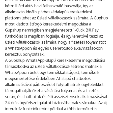
kétmilliárd aktív havi felhasználó használja, így az
alkalmazás ideális párbeszédalapú kereskedelmi
platform lehet az üzleti vállalkozások számára. A Guphup
most kiadott átfogó kereskedelmi megoldása a
Gupshup nemrégiben megjelentetett
1-Click Bill Pay
funkcióját is magában foglalja, és így lehetővé teszi az
üzleti vállalkozások számára, hogy a fizetési folyamatot
a WhatsAppon és egyéb üzenetküldő alkalmazásokon
keresztül bonyolítsák.
A Gupshup WhatsApp-alapú kereskedelmi megoldására
támaszkodva az üzleti vállalkozások létrehozhatnak a
WhatsAppon belül egy termékkatalógust, termékeik
megismertetése érdekében AI-alapú chatbotok
alkalmazásával párbeszédet folytathatnak ügyfeleikkel,
támogathatják őket a vásárlási folyamat és a fizetés
során, és chatbotok és élő asszisztensek alkalmazásával
24 órás ügyfélszolgálatot biztosíthatnak számukra. Az új
interaktív funkciók (mint például a több terméket is