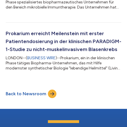
Phase spezialisiertes biopharmazeutisches Unternehmen für
den Bereich mikrobielle Immuntherapie. Das Unternehmen hat
heute die Ernennung von Ibs Mahmood zum Chief Executive
Officer (CEO) bekannt gegeben. Ibs folgt Kristen Albright nach,
der dem Board of Directors beitritt, um weiterhin die
strategische Richtung von Prokarium mitzubestimmen. Ibs
kann auf 25 Jahre als Unternehmer in der Biotechnologie
Prokarium erreicht Meilenstein mit erster
zurückblicken. Er hat mehrere Life-...
Patientendosierung in der klinischen PARADIGM-
1-Studie zu nicht-muskelinvasivem Blasenkrebs
LONDON--(
BUSINESS WIRE
)--Prokarium, ein in der klinischen
Phase tätiges Biopharma-Unternehmen, das mit Hilfe
modernster synthetischer Biologie "lebendige Heilmittel" (Living
Cures) entwickelt, meldet heute die Dosierung für den ersten
Patienten in der klinischen Phase-I/Ib-Studie PARADIGM-1
(NCT06181266) bei Patienten mit nicht-muskelinvasivem
Blasenkrebs (NMIBC). Die Studie wird an mehreren klinischen
Back to Newsroom
Zentren in den Vereinigten Staaten durchgeführt und soll
zunächst die Sicherheit einer einmal...