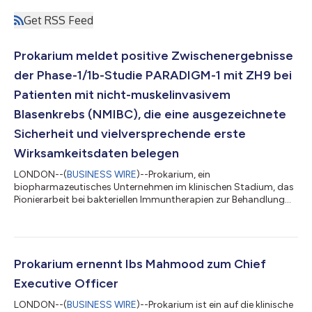
Get RSS Feed
Prokarium meldet positive Zwischenergebnisse
der Phase-1/1b-Studie PARADIGM-1 mit ZH9 bei
Patienten mit nicht-muskelinvasivem
Blasenkrebs (NMIBC), die eine ausgezeichnete
Sicherheit und vielversprechende erste
Wirksamkeitsdaten belegen
LONDON--(
BUSINESS WIRE
)--Prokarium, ein
biopharmazeutisches Unternehmen im klinischen Stadium, das
Pionierarbeit bei bakteriellen Immuntherapien zur Behandlung
solider Tumoren leistet, gab heute die Ergebnisse zur Sicherheit
und Antitumorwirksamkeit aus einer Zwischenauswertung der
laufenden Phase-1/1b-Studie PARADIGM-1 mit ZH9 bei Patienten
mit nicht-muskelinvasivem Blasenkrebs (NMIBC) bekannt. Diese
Daten wurden im Rahmen eines mündlichen Vortrags auf der
Prokarium ernennt Ibs Mahmood zum Chief
Jahrestagung der American Urological...
Executive Officer
LONDON--(
BUSINESS WIRE
)--Prokarium ist ein auf die klinische