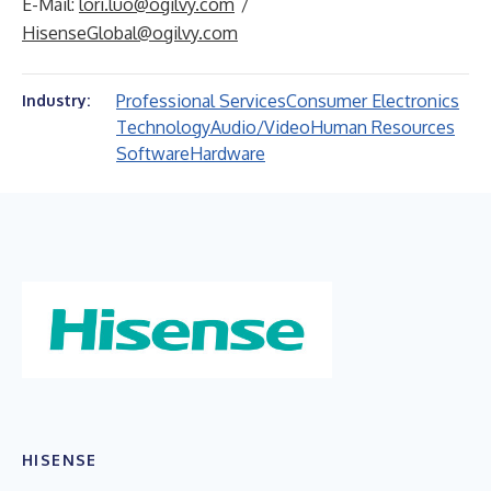
E-Mail:
lori.luo@ogilvy.com
/
HisenseGlobal@ogilvy.com
Professional Services
Consumer Electronics
Industry:
Technology
Audio/Video
Human Resources
Software
Hardware
HISENSE