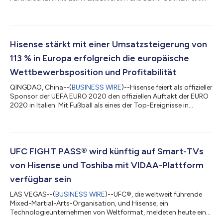
Seitdem hat Hisense große Vorteile aus dieser Zusammenarbeit
gezogen, bei Konsumenten Anerkennung gefunden und
Unterstützung erhalten und eine stärkere emotionale
Verbindung mit Fußballfans in der ganzen Welt aufgebaut. Als
sozial verantwortungsbewusstes Unternehmen ist Hisense jetzt
Hisense stärkt mit einer Umsatzsteigerung von
noch einen Schritt weiter gegangen. Die...
113 % in Europa erfolgreich die europäische
Wettbewerbsposition und Profitabilität
QINGDAO, China--(
BUSINESS WIRE
)--Hisense feiert als offizieller
Sponsor der UEFA EURO 2020 den offiziellen Auftakt der EURO
2020 in Italien. Mit Fußball als eines der Top-Ereignisse in
Europa besteht für Hisense die Chance, eine emotionale
Bindung zu europäischen Verbrauchern aufzubauen. Seitdem
Hisense bereits 2016 offizieller Sponsor der UEFA EURO war, hat
das Unternehmen durch die Unterstützung von
Sportereignissen und Technologieinnovationen viel
UFC FIGHT PASS® wird künftig auf Smart-TVs
Anerkennung und Lob von europäischen Verbrau...
von Hisense und Toshiba mit VIDAA-Plattform
verfügbar sein
LAS VEGAS--(
BUSINESS WIRE
)--UFC®, die weltweit führende
Mixed-Martial-Arts-Organisation, und Hisense, ein
Technologieunternehmen von Weltformat, meldeten heute eine
Vertriebs- und Marketingkooperation beim UFC FIGHT PASS®,