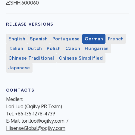
SHH:600060
RELEASE VERSIONS
English
Spanish
Portuguese
German
French
Italian
Dutch
Polish
Czech
Hungarian
Chinese Traditional
Chinese Simplified
Japanese
CONTACTS
Medien:
Lori Luo (Ogilvy PR Team)
Tel: +86-135-1278-4739
E-Mail:
lori.luo@ogilvy.com
/
HisenseGlobal@ogilvy.com