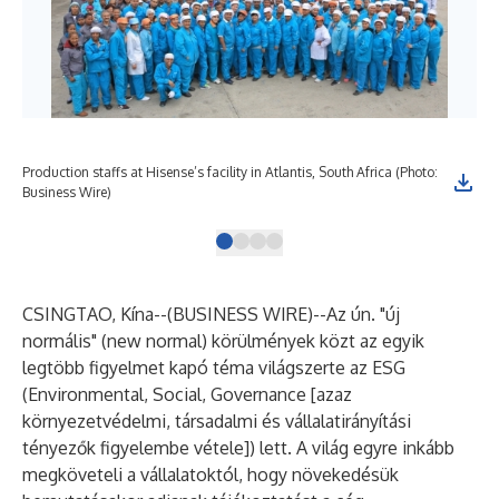
Production staffs at Hisense’s facility in Atlantis, South Africa (Photo:
His
Business Wire)
Wir
CSINGTAO, Kína--(
BUSINESS WIRE
)--
Az ún. "új
normális" (new normal) körülmények közt az egyik
legtöbb figyelmet kapó téma világszerte az ESG
(Environmental, Social, Governance [azaz
környezetvédelmi, társadalmi és vállalatirányítási
tényezők figyelembe vétele]) lett. A világ egyre inkább
megköveteli a vállalatoktól, hogy növekedésük