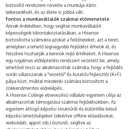
biztosító rendszere növelte a munkája iránti
lelkesedését, és az élete is jobbá vált.
Fontos a munkavállalók szakmai előmenetele
Annak érdekében, hogy segítse munkavállalóit
képességeik kibontakoztatásában, a Hisense
biztosította számukra azokat a feltételeket, azt a teret,
amelyben a lehető legnagyobb fejlődést érhetik el, és
felszínre hozhatják a bennük rejlő értékeket. A Hisense
egy rugalmas előléptetési rendszert vezetett be, amely
lehetővé teszi az alkalmazottak számára, hogy a fejlődés
során válasszanak a "vezetői" és kutatói/fejlesztői (K+F)
pálya közt, miáltal mindenki számára biztosított a
zökkenőmentes előrelépés.
A Hisense College elnevezésű vállalati egyetem célja az
alkalmazottak támogatása szakmai fejlődésükben. Az
egyetem átfogó képzési struktúrát és különféle belső
képzési lehetőségeket (ideértve offline előadásokat,
weboldalt, appot stb.) biztosít, segítve az