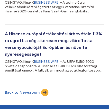
CSINGTAO, Kína--(
BUSINESS WIRE
)--A technológiai
vállalkozások közt világszerte az egyik vezetőnek számító
Hisense 2020-ban lett a Paris Saint-Germain globális
együttműködő partnere. Azóta részben ennek az
együttműködésnek köszönhetően a Hisense sok elismerést és
támogatást kapott a fogyasztóktól, és erősebb érzelmi
kötelékeket épített ki a futballrajongókkal világszerte. A
társadalmi felelősségvállalás iránt elkötelezett Hisense most
A Hisense európai értékesítési árbevétele 113%-
magasabb szintre emelte az együttműködést: több
ra ugrott; a cég sikeresen megszilárdította
csúcstechnoló...
versenypozícióját Európában és növelte
nyereségességét
CSINGTAO, Kína--(
BUSINESS WIRE
)--Az UEFA EURO 2020
hivatalos szponzora, a Hisense az EURO 2020 olaszországi
elindítását ünnepli. A futball, ami most az egyik legfontosabb
esemény Európában, lehetőséget kínál a Hisense számára arra,
hogy érzelmi alapú kapcsolatokat létesítsen az európai
fogyasztókkal. Az UEFA EURO 2016 szponzorálása óta a
Hisense a sportesemények és a technológiai innováció
Back to Newsroom
támogatása révén számos elismerést és dicséretet kapott az
európai fogyasztóktól; a márka ismertsége 6%-ka...