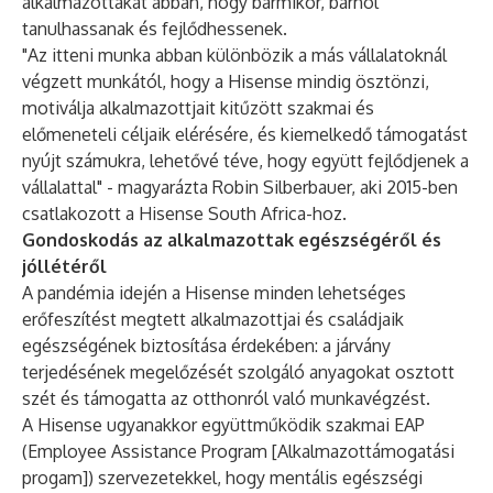
alkalmazottakat abban, hogy bármikor, bárhol
tanulhassanak és fejlődhessenek.
"Az itteni munka abban különbözik a más vállalatoknál
végzett munkától, hogy a Hisense mindig ösztönzi,
motiválja alkalmazottjait kitűzött szakmai és
előmeneteli céljaik elérésére, és kiemelkedő támogatást
nyújt számukra, lehetővé téve, hogy együtt fejlődjenek a
vállalattal" - magyarázta Robin Silberbauer, aki 2015-ben
csatlakozott a Hisense South Africa-hoz.
Gondoskodás az alkalmazottak egészségéről és
jóllétéről
A pandémia idején a Hisense minden lehetséges
erőfeszítést megtett alkalmazottjai és családjaik
egészségének biztosítása érdekében: a járvány
terjedésének megelőzését szolgáló anyagokat osztott
szét és támogatta az otthonról való munkavégzést.
A Hisense ugyanakkor együttműködik szakmai EAP
(Employee Assistance Program [Alkalmazottámogatási
progam]) szervezetekkel, hogy mentális egészségi