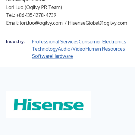
Lori Luo (Ogilvy PR Team)
Tel.: +86-135-1278-4739
Email:
lori.luo@ogilvy.com
/
HisenseGlobal@ogilvy.com
Professional Services
Consumer Electronics
Industry:
Technology
Audio/Video
Human Resources
Software
Hardware