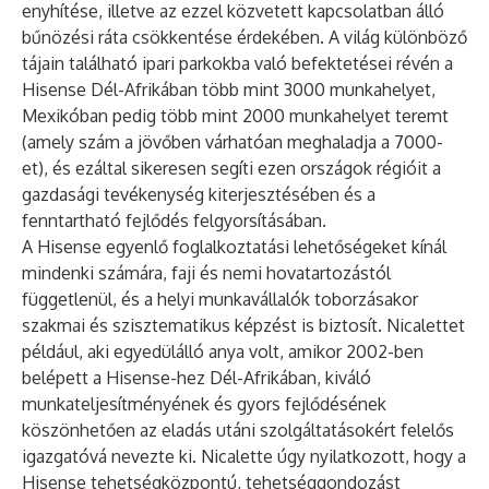
enyhítése, illetve az ezzel közvetett kapcsolatban álló
bűnözési ráta csökkentése érdekében. A világ különböző
tájain található ipari parkokba való befektetései révén a
Hisense Dél-Afrikában több mint 3000 munkahelyet,
Mexikóban pedig több mint 2000 munkahelyet teremt
(amely szám a jövőben várhatóan meghaladja a 7000-
et), és ezáltal sikeresen segíti ezen országok régióit a
gazdasági tevékenység kiterjesztésében és a
fenntartható fejlődés felgyorsításában.
A Hisense egyenlő foglalkoztatási lehetőségeket kínál
mindenki számára, faji és nemi hovatartozástól
függetlenül, és a helyi munkavállalók toborzásakor
szakmai és szisztematikus képzést is biztosít. Nicalettet
például, aki egyedülálló anya volt, amikor 2002-ben
belépett a Hisense-hez Dél-Afrikában, kiváló
munkateljesítményének és gyors fejlődésének
köszönhetően az eladás utáni szolgáltatásokért felelős
igazgatóvá nevezte ki. Nicalette úgy nyilatkozott, hogy a
Hisense tehetségközpontú, tehetséggondozást