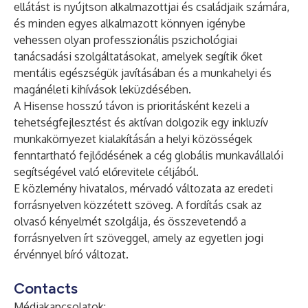
ellátást is nyújtson alkalmazottjai és családjaik számára,
és minden egyes alkalmazott könnyen igénybe
vehessen olyan professzionális pszichológiai
tanácsadási szolgáltatásokat, amelyek segítik őket
mentális egészségük javításában és a munkahelyi és
magánéleti kihívások leküzdésében.
A Hisense hosszú távon is prioritásként kezeli a
tehetségfejlesztést és aktívan dolgozik egy inkluzív
munkakörnyezet kialakításán a helyi közösségek
fenntartható fejlődésének a cég globális munkavállalói
segítségével való előrevitele céljából.
E közlemény hivatalos, mérvadó változata az eredeti
forrásnyelven közzétett szöveg. A fordítás csak az
olvasó kényelmét szolgálja, és összevetendő a
forrásnyelven írt szöveggel, amely az egyetlen jogi
érvénnyel bíró változat.
Contacts
Médiakapcsolatok: