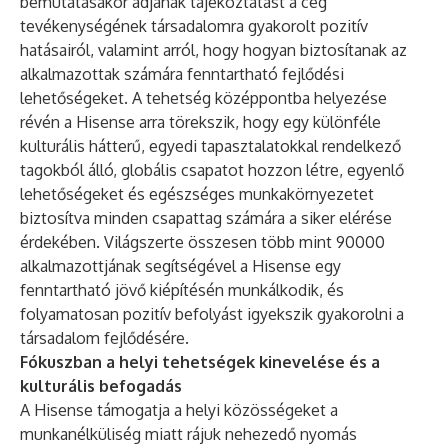
bemutatásakor adjanak tájékoztatást a cég
tevékenységének társadalomra gyakorolt pozitív
hatásairól, valamint arról, hogy hogyan biztosítanak az
alkalmazottak számára fenntartható fejlődési
lehetőségeket. A tehetség középpontba helyezése
révén a Hisense arra törekszik, hogy egy különféle
kulturális hátterű, egyedi tapasztalatokkal rendelkező
tagokból álló, globális csapatot hozzon létre, egyenlő
lehetőségeket és egészséges munkakörnyezetet
biztosítva minden csapattag számára a siker elérése
érdekében. Világszerte összesen több mint 90000
alkalmazottjának segítségével a Hisense egy
fenntartható jövő kiépítésén munkálkodik, és
folyamatosan pozitív befolyást igyekszik gyakorolni a
társadalom fejlődésére.
Fókuszban a helyi tehetségek kinevelése és a
kulturális befogadás
A Hisense támogatja a helyi közösségeket a
munkanélküliség miatt rájuk nehezedő nyomás