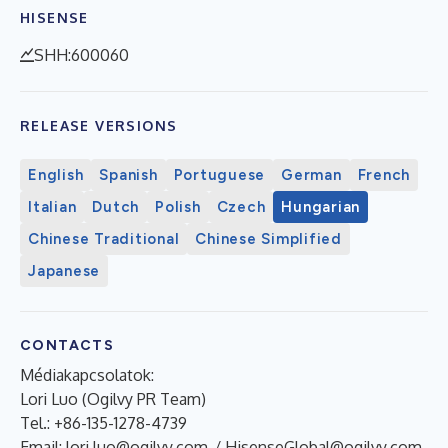
HISENSE
SHH:600060
RELEASE VERSIONS
English
Spanish
Portuguese
German
French
Italian
Dutch
Polish
Czech
Hungarian
Chinese Traditional
Chinese Simplified
Japanese
CONTACTS
Médiakapcsolatok:
Lori Luo (Ogilvy PR Team)
Tel.: +86-135-1278-4739
Email:
lori.luo@ogilvy.com
/
HisenseGlobal@ogilvy.com