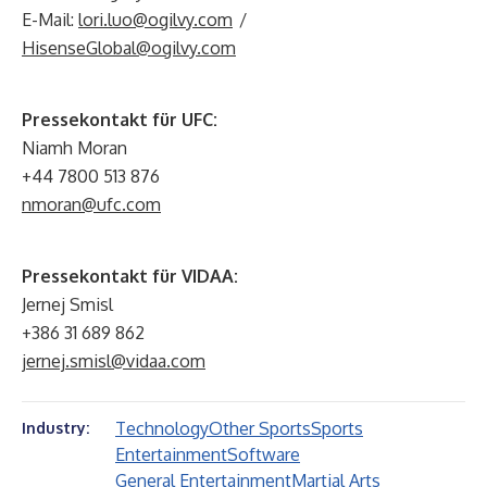
E-Mail:
lori.luo@ogilvy.com
/
HisenseGlobal@ogilvy.com
Pressekontakt für UFC:
Niamh Moran
+44 7800 513 876
nmoran@ufc.com
Pressekontakt für VIDAA:
Jernej Smisl
+386 31 689 862
jernej.smisl@vidaa.com
Technology
Other Sports
Sports
Industry:
Entertainment
Software
General Entertainment
Martial Arts