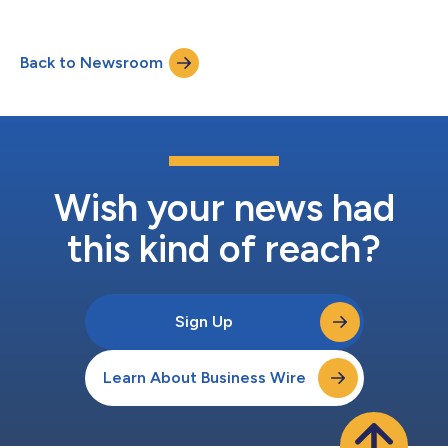
Weiterentwicklungsmöglichkeiten für Mitarbeiter sind für
Unternehmen zum neuen Kriterium für ihr Wachstum geworden.
Indem die Mitarbeiter an erste Stelle gestellt werden, verfolgt
Back to Newsroom
Hisense das Ziel, ein globales Team aufzubauen, in dem
Menschen aus unterschiedlichen Kulturen und mit...
Wish your news had
this kind of reach?
Sign Up
Learn About Business Wire