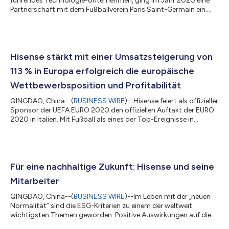
führendes Technologie-Unternehmen, ging im Jahr 2020 eine
Partnerschaft mit dem Fußballverein Paris Saint-Germain ein.
Seitdem hat Hisense große Vorteile aus dieser Zusammenarbeit
gezogen, bei Konsumenten Anerkennung gefunden und
Unterstützung erhalten und eine stärkere emotionale
Verbindung mit Fußballfans in der ganzen Welt aufgebaut. Als
sozial verantwortungsbewusstes Unternehmen ist Hisense jetzt
Hisense stärkt mit einer Umsatzsteigerung von
noch einen Schritt weiter gegangen. Die...
113 % in Europa erfolgreich die europäische
Wettbewerbsposition und Profitabilität
QINGDAO, China--(
BUSINESS WIRE
)--Hisense feiert als offizieller
Sponsor der UEFA EURO 2020 den offiziellen Auftakt der EURO
2020 in Italien. Mit Fußball als eines der Top-Ereignisse in
Europa besteht für Hisense die Chance, eine emotionale
Bindung zu europäischen Verbrauchern aufzubauen. Seitdem
Hisense bereits 2016 offizieller Sponsor der UEFA EURO war, hat
das Unternehmen durch die Unterstützung von
Sportereignissen und Technologieinnovationen viel
Für eine nachhaltige Zukunft: Hisense und seine
Anerkennung und Lob von europäischen Verbrau...
Mitarbeiter
QINGDAO, China--(
BUSINESS WIRE
)--Im Leben mit der „neuen
Normalität“ sind die ESG-Kriterien zu einem der weltweit
wichtigsten Themen geworden. Positive Auswirkungen auf die
Gesellschaft und die Schaffung nachhaltiger