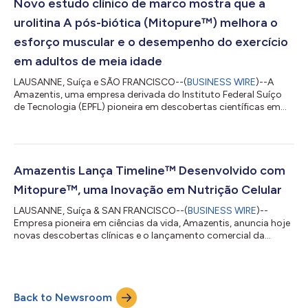
composto demonstrou melhorar a saúde mitocondrial em um
Novo estudo clínico de marco mostra que a
modelo experimental d...
urolitina A pós-biótica (Mitopure™) melhora o
esforço muscular e o desempenho do exercício
em adultos de meia idade
LAUSANNE, Suíça e SÃO FRANCISCO--(
BUSINESS WIRE
)--A
Amazentis, uma empresa derivada do Instituto Federal Suíço
de Tecnologia (EPFL) pioneira em descobertas científicas em
saúde e nutrição celular, anunciou hoje que a revista clínica e
translacional revisada por pares Cell Reports Medicine publicou
novos resultados clínicos mostrando os benefícios para a
saúde muscular do microbioma intestinal pós-biótico Urolitina
A. O declínio muscular associado à idade pode iniciar a partir
Amazentis Lança Timeline™ Desenvolvido com
dos 40 anos e atua...
Mitopure™, uma Inovação em Nutrição Celular
LAUSANNE, Suíça & SAN FRANCISCO--(
BUSINESS WIRE
)--
Empresa pioneira em ciências da vida, Amazentis, anuncia hoje
novas descobertas clínicas e o lançamento comercial da
Timeline Cellular Nutrition nos EUA. Após uma década de
pesquisa realizada por cientistas e médicos renomados, a
Timeline Nutrition é a primeira marca a oferecer o Mitopure™,
uma forma altamente pura de urolitina A comprovada para
Back to Newsroom
ajudar a combater o declínio celular associado à idade e