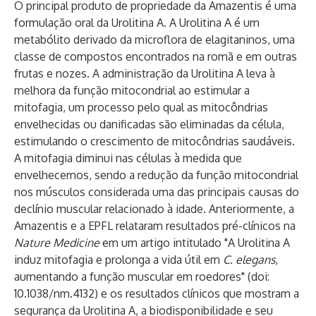
O principal produto de propriedade da Amazentis é uma
formulação oral da Urolitina A. A Urolitina A é um
metabólito derivado da microflora de elagitaninos, uma
classe de compostos encontrados na romã e em outras
frutas e nozes. A administração da Urolitina A leva à
melhora da função mitocondrial ao estimular a
mitofagia, um processo pelo qual as mitocôndrias
envelhecidas ou danificadas são eliminadas da célula,
estimulando o crescimento de mitocôndrias saudáveis.
A mitofagia diminui nas células à medida que
envelhecemos, sendo a redução da função mitocondrial
nos músculos considerada uma das principais causas do
declínio muscular relacionado à idade. Anteriormente, a
Amazentis e a EPFL relataram resultados pré-clínicos na
Nature Medicine
em um artigo intitulado "A Urolitina A
induz mitofagia e prolonga a vida útil em
C. elegans
,
aumentando a função muscular em roedores" (doi:
10.1038/nm.4132) e os resultados clínicos que mostram a
segurança da Urolitina A, a biodisponibilidade e seu