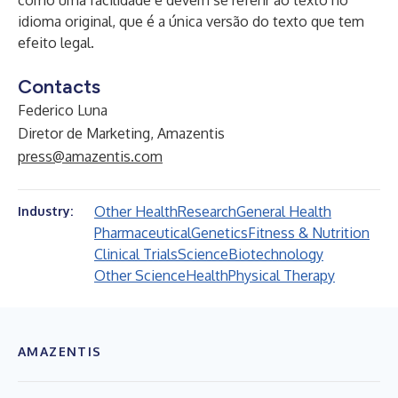
como uma facilidade e devem se referir ao texto no
idioma original, que é a única versão do texto que tem
efeito legal.
Contacts
Federico Luna
Diretor de Marketing, Amazentis
press@amazentis.com
Other Health
Research
General Health
Industry:
Pharmaceutical
Genetics
Fitness & Nutrition
Clinical Trials
Science
Biotechnology
Other Science
Health
Physical Therapy
AMAZENTIS