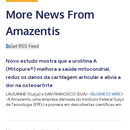
More News From
Amazentis
Get RSS Feed
Novo estudo mostra que a urolitina A
(Mitopure®) melhora a saúde mitocondrial,
reduz os danos da cartilagem articular e alivia a
dor na osteoartrite
LAUSANNE (Suíça) e SAN FRANCISCO (EUA)--(
BUSINESS WIRE
)-
-A Amazentis, uma empresa derivada do Instituto Federal Suíço
de Tecnologia (EPFL) e pioneira em descobertas científicas em
saúde e nutrição celular, anunciou hoje que a revista científica
Aging Cell publicou novos resultados pré-clínicos que
mostram os benefícios para a saúde conjunta do microbioma
intestinal pós-biótico urolitina A (UA). É a primeira vez que um