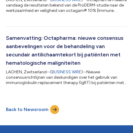
vandaag de resultaten bekend van de ProDERM-studie naar de
werkzaamheid en veiligheid van octagam® 10% [Immune
Globulin Intravenous (Human)], bij volwassen dermatomyositis
(DM)-patiënten, gepubliceerd in de New England Journal of
Medicine (Aggarwal R et al. “Werkzaamheid en veiligheid van
intraveneuze immunoglobuline bij dermatomyositis“).
Dermatomyositis is een immuungemedieerde myopathie die
Samenvatting: Octapharma: nieuwe consensus
wordt gekenmerkt door chronische ontsteking va...
aanbevelingen voor de behandeling van
secundair antilichaamtekort bij patiënten met
hematologische maligniteiten
LACHEN, Zwitserland--(
BUSINESS WIRE
)--Nieuwe
consensusrichtlijnen van deskundigen over het gebruik van
immunoglobulin replacement therapy (IgRT) bij patiënten met
hematologische maligniteiten en secondary antibody
deficiencies (SAD) zijn onlangs gepubliceerd in het European
Journal of Hematology. De publicatie, gesponsord door
Octapharma, markeert de eerste pan-Europese
Back to Newsroom
consensusrichtlijn over het gebruik van IgRT bij patiënten met
hypogamma globulinemie secundair aan hematologische
maligniteit...