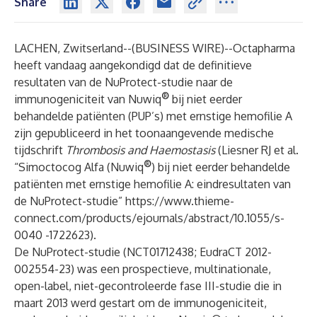
Share
LACHEN, Zwitserland--(
BUSINESS WIRE
)--
Octapharma
heeft vandaag aangekondigd dat de definitieve
resultaten van de NuProtect-studie naar de
®
immunogeniciteit van Nuwiq
bij niet eerder
behandelde patiënten (PUP’s) met ernstige hemofilie A
zijn gepubliceerd in het toonaangevende medische
tijdschrift
Thrombosis and Haemostasis
(Liesner RJ et al.
®
“Simoctocog Alfa (Nuwiq
) bij niet eerder behandelde
patiënten met ernstige hemofilie A: eindresultaten van
de NuProtect-studie”
https://www.thieme-
connect.com/products/ejournals/abstract/10.1055/s-
0040 -1722623
).
De NuProtect-studie (NCT01712438; EudraCT 2012-
002554-23) was een prospectieve, multinationale,
open-label, niet-gecontroleerde fase III-studie die in
maart 2013 werd gestart om de immunogeniciteit,