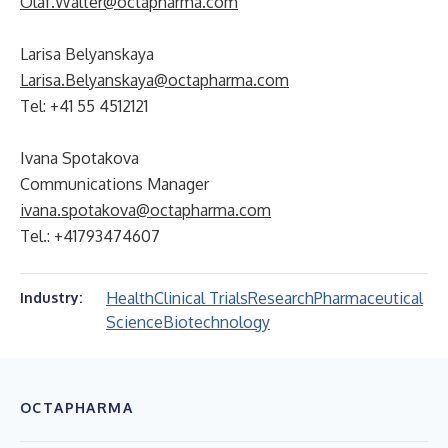
Olaf.Walter@octapharma.com
Larisa Belyanskaya
Larisa.Belyanskaya@octapharma.com
Tel: +41 55 4512121
Ivana Spotakova
Communications Manager
ivana.spotakova@octapharma.com
Tel.: +41793474607
Health
Clinical Trials
Research
Pharmaceutical
Industry:
Science
Biotechnology
OCTAPHARMA