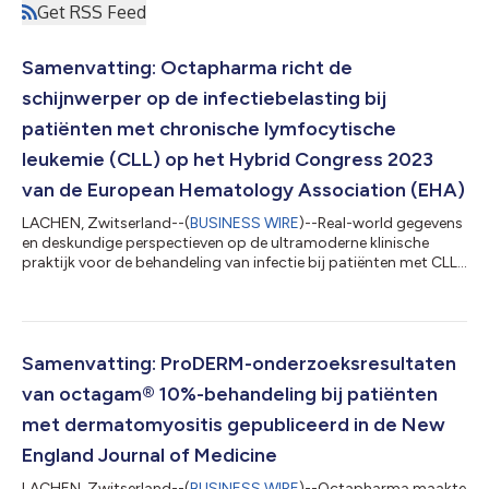
Get RSS Feed
Samenvatting: Octapharma richt de
schijnwerper op de infectiebelasting bij
patiënten met chronische lymfocytische
leukemie (CLL) op het Hybrid Congress 2023
van de European Hematology Association (EHA)
LACHEN, Zwitserland--(
BUSINESS WIRE
)--Real-world gegevens
en deskundige perspectieven op de ultramoderne klinische
praktijk voor de behandeling van infectie bij patiënten met CLL,
zullen worden gepresenteerd tijdens het Octapharma Update-
in-Hematologie sessie op het EHA Hybride Congres op 9 juni
2023, in Frankfurt, Duitsland. Secundaire immunodeficiëntie
(SID) is een veel voorkomende complicatie bij patiënten met
hematologische maligniteiten zoals CLL. Tot 85% van de
Samenvatting: ProDERM-onderzoeksresultaten
patiënten met CLL ontwikkel...
van octagam® 10%-behandeling bij patiënten
met dermatomyositis gepubliceerd in de New
England Journal of Medicine
LACHEN, Zwitserland--(
BUSINESS WIRE
)--Octapharma maakte