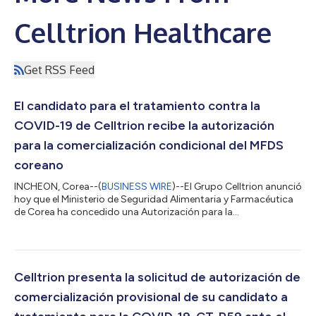
Celltrion Healthcare
Get RSS Feed
El candidato para el tratamiento contra la
COVID-19 de Celltrion recibe la autorización
para la comercialización condicional del MFDS
coreano
INCHEON, Corea--(
BUSINESS WIRE
)--El Grupo Celltrion anunció
hoy que el Ministerio de Seguridad Alimentaria y Farmacéutica
de Corea ha concedido una Autorización para la
Comercialización Condicional (CMA) para el uso de emergencia
del Regdanvimab (CT-P59), un candidato a tratamiento con
anticuerpos monoclonales contra la COVID-19. La CMA
permite el uso de emergencia del CT-P59 en pacientes adultos
de 60 años o más, o con al menos una enfermedad subyacente
Celltrion presenta la solicitud de autorización de
(cardiovascular, enfermedad respiratoria...
comercialización provisional de su candidato a