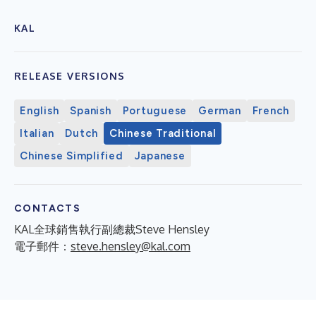
KAL
RELEASE VERSIONS
English
Spanish
Portuguese
German
French
Italian
Dutch
Chinese Traditional
Chinese Simplified
Japanese
CONTACTS
KAL全球銷售執行副總裁Steve Hensley
電子郵件：
steve.hensley@kal.com