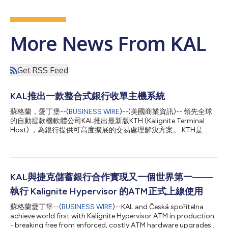
More News From KAL
Get RSS Feed
KAL推出一款整合式銀行收單主機系統
蘇格蘭，愛丁堡--(
BUSINESS WIRE
)--(美國商業資訊)-- 領先全球
的自動提款機軟體公司KAL推出最新版KTH (Kalignite Terminal
Host) ，為銀行提供可高度擴展的交易處理解決方案。 KTH是
Kalignite軟體套件系列產品之一，是一款驅動自動提款機、自助服
務機台和POS設備的主機終端處理器。它可替代傳統主機系統，功
能強大、面向未來，適用於各種規模和複雜度的網路。 邁入第3個
版本的KTH已進化升級為一款完全整合式收單主機。要求銀行業務
彈性創新的呼聲越來越高，今日的金融機構現在可以利用KAL的解
KAL與捷克儲蓄銀行合作實現又一個世界第一——
決方案提供全套附加功能，包括端到端交易處理、支援銀行卡機構
執行 Kalignite Hypervisor 的ATM正式上線使用
閘道器和進階安全性。至於業務層面，KTH可降低成本，提供優越
的交易集。它還能讓銀行在市場中表現出有別於同業的特色，加強
蘇格蘭愛丁堡--(
BUSINESS WIRE
)--KAL and Česká spořitelna
客戶體驗。 高度可擴展的主機軟體，可長期使用並不斷進化升級
achieve world first with Kalignite Hypervisor ATM in production
KTH在雲端或OnPrem虛擬伺服器上的低成本硬體環境中運作，協
- breaking free from enforced, costly ATM hardware upgrades...