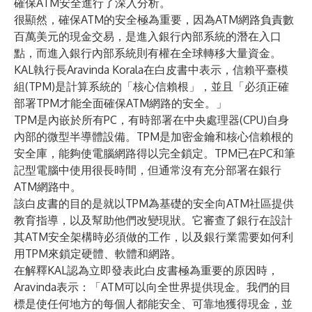
確保ATM安全進行了深入分析。
很顯然，確保ATM的安全極為重要，因為ATM網路負責數
百萬美元的現金交易，是進入銀行內部系統的潛在入口
點，而進入銀行內部系統則有權在全球轉移大量資金。
KAL執行長Aravinda Korala在白皮書中表示，信賴平臺模
組(TPM)是計算系統的「核心信賴根」，並且「必須正確
部署TPM才能全面確保ATM網路的安全。」
TPM是內嵌於所有PC，有時部署在中央處理器(CPU)自身
內部的微型半導體設備。TPM是加密金鑰和核心信賴根的
安全庫，能夠使電腦網路得以完全鎖定。TPM已在PC和筆
記型電腦中使用很長時間，但通常沒有充分部署在銀行
ATM網路中。
該白皮書的目的是就以TPM為基礎的安全向ATM社區提供
教育指導，以及幫助他們改變現狀。它審查了銀行在設計
其ATM安全架構時必須做的工作，以及銀行業需要如何利
用TPM來鎖定硬體、軟體和網路。
在解釋KAL認為立即發表此白皮書極為重要的原因時，
Aravinda表示：「ATM可以向全世界提供現金。我們的目
標是使任何地方的每個人都能安全、可靠地獲得現金，並