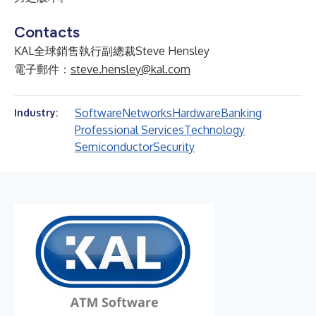
Contacts
KAL全球銷售執行副總裁Steve Hensley
電子郵件：
steve.hensley@kal.com
Software
Networks
Hardware
Banking
Industry:
Professional Services
Technology
Semiconductor
Security