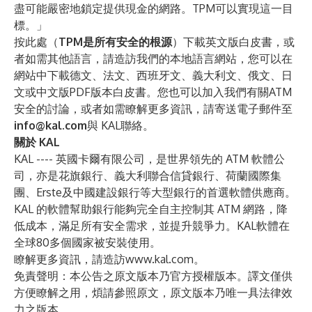
盡可能嚴密地鎖定提供現金的網路。TPM可以實現這一目
標。」
按此處（
TPM是所有安全的根源
）下載英文版白皮書，或
者如需其他語言，請造訪我們的本地語言網站，您可以在
網站中下載德文、法文、西班牙文、義大利文、俄文、日
文或中文版PDF版本白皮書。您也可以加入我們
有關ATM
安全的討論
，或者如需瞭解更多資訊，請寄送電子郵件至
info@kal.com
與 KAL聯絡。
關於 KAL
KAL ---- 英國卡爾有限公司，是世界領先的 ATM 軟體公
司，亦是花旗銀行、義大利聯合信貸銀行、荷蘭國際集
團、Erste及中國建設銀行等大型銀行的首選軟體供應商。
KAL 的軟體幫助銀行能夠完全自主控制其 ATM 網路，降
低成本，滿足所有安全需求，並提升競爭力。KAL軟體在
全球80多個國家被安裝使用。
瞭解更多資訊，請造訪
www.kal.com
。
免責聲明：本公告之原文版本乃官方授權版本。譯文僅供
方便瞭解之用，煩請參照原文，原文版本乃唯一具法律效
力之版本。