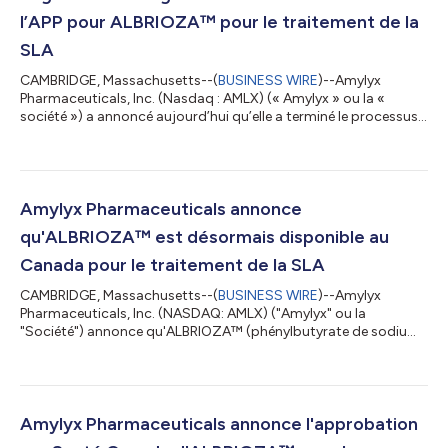
l’APP pour ALBRIOZA™ pour le traitement de la
SLA
CAMBRIDGE, Massachusetts--(
BUSINESS WIRE
)--Amylyx
Pharmaceuticals, Inc. (Nasdaq : AMLX) (« Amylyx » ou la «
société ») a annoncé aujourd’hui qu’elle a terminé le processus
de négociation et conclu une lettre d’intention avec l’Alliance
pancanadienne pharmaceutique (APP) pour les conditions
générales selon lesquelles ALBRIOZA™ (phénylbutyrate de
sodium et ursodoxicoltaurine) serait admissible au
remboursement par les régimes publics d’assurance-
Amylyx Pharmaceuticals annonce
médicaments fédéraux, provinciaux et territoriaux p...
qu'ALBRIOZA™ est désormais disponible au
Canada pour le traitement de la SLA
CAMBRIDGE, Massachusetts--(
BUSINESS WIRE
)--Amylyx
Pharmaceuticals, Inc. (NASDAQ: AMLX) ("Amylyx" ou la
"Société") annonce qu'ALBRIOZA™ (phénylbutyrate de sodium
et ursodoxicoltaurine) est dorénavant disponible au Canada
pour les personnes atteintes de sclérose latérale
amyotrophique (SLA). ALBRIOZA (également désigné
AMX0035) est une thérapie combinée à dose fixe par voie orale
susceptible de réduire la mort des cellules neuronales en tant
Amylyx Pharmaceuticals annonce l'approbation
que thérapie autonome ou en association avec des traite...