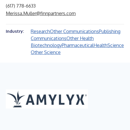
(617) 778-6633
Merissa.Muller@finnpartners.com
Research
Other Communications
Publishing
Industry:
Communications
Other Health
Biotechnology
Pharmaceutical
Health
Science
Other Science