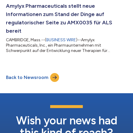
Arzneimitteln für seltene Erkrankungen (Orphan-Arzneimittel).
Amylyx Pharmaceuticals stellt neue
Amylyx Pharmaceuticals EMEA B.V.,...
Informationen zum Stand der Dinge auf
regulatorischer Seite zu AMX0035 für ALS
bereit
CAMBRIDGE, Mass.--(
BUSINESS WIRE
)--Amylyx
Pharmaceuticals, Inc., ein Pharmaunternehmen mit
Schwerpunkt auf der Entwicklung neuer Therapien für
amyotrophe Lateralsklerose (ALS), Morbus Alzheimer und
andere neurodegenerative Erkrankungen, stellte heute neue
Informationen zu den Plänen des Unternehmens bereit,
AMX0035 durch den klinischen Entwicklungsprozess für die
Back to Newsroom
Behandlung von ALS zu führen. Das Unternehmen plant die
Einreichung eines Marktzulassungsantrags für AMX0035 beim
Ausschuss für Human...
Wish your news had
this kind of reach?