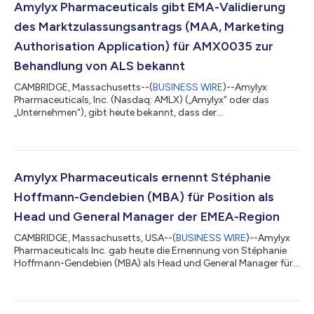
Amylyx Pharmaceuticals gibt EMA-Validierung
des Marktzulassungsantrags (MAA, Marketing
Authorisation Application) für AMX0035 zur
Behandlung von ALS bekannt
CAMBRIDGE, Massachusetts--(
BUSINESS WIRE
)--Amylyx
Pharmaceuticals, Inc. (Nasdaq: AMLX) („Amylyx“ oder das
„Unternehmen“), gibt heute bekannt, dass der
Marktzulassungsantrag (MAA) für AMX0035
(Natriumphenylbutyrat [PB] und Ursodoxicoltaurin [TURSO;
ebenfalls bekannt als Taurursodiol]) zur Behandlung von ALS
(Amyotrophe Lateralsklerose) durch den Ausschuss für
Humanarzneimittel (CHMP) der Europäischen Arzneimittel-
Amylyx Pharmaceuticals ernennt Stéphanie
Agentur (EMA) validiert wurde und nun beim CHMP evaluiert
Hoffmann-Gendebien (MBA) für Position als
wird. „Die Validierung un...
Head und General Manager der EMEA-Region
CAMBRIDGE, Massachusetts, USA--(
BUSINESS WIRE
)--Amylyx
Pharmaceuticals Inc. gab heute die Ernennung von Stéphanie
Hoffmann-Gendebien (MBA) als Head und General Manager für
Europa, Nahost und Afrika (EMEA) bekannt. Hoffmann-
Gendebien verfügt über mehr als 20 Jahre Führungserfahrung in
der Pharma- und Biotechnologieindustrie sowie über fundierte
Kenntnisse im Bereich der Entwicklung und Vermarktung von