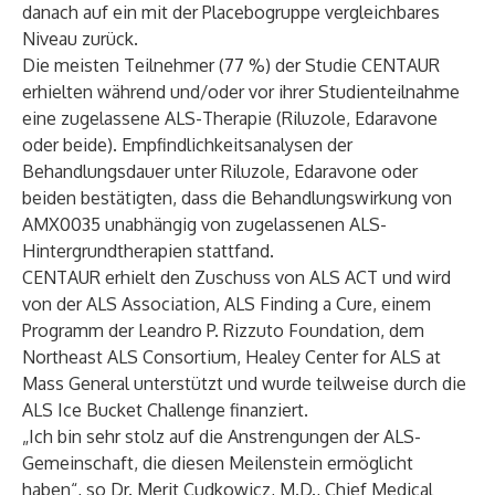
danach auf ein mit der Placebogruppe vergleichbares
Niveau zurück.
Die meisten Teilnehmer (77 %) der Studie CENTAUR
erhielten während und/oder vor ihrer Studienteilnahme
eine zugelassene ALS-Therapie (Riluzole, Edaravone
oder beide). Empfindlichkeitsanalysen der
Behandlungsdauer unter Riluzole, Edaravone oder
beiden bestätigten, dass die Behandlungswirkung von
AMX0035 unabhängig von zugelassenen ALS-
Hintergrundtherapien stattfand.
CENTAUR erhielt den Zuschuss von ALS ACT und wird
von der
ALS Association
,
ALS Finding a Cure
, einem
Programm der Leandro P. Rizzuto Foundation, dem
Northeast ALS Consortium
,
Healey Center for ALS at
Mass General
unterstützt und wurde teilweise durch die
ALS Ice Bucket Challenge finanziert.
„Ich bin sehr stolz auf die Anstrengungen der ALS-
Gemeinschaft, die diesen Meilenstein ermöglicht
haben“, so Dr. Merit Cudkowicz, M.D., Chief Medical