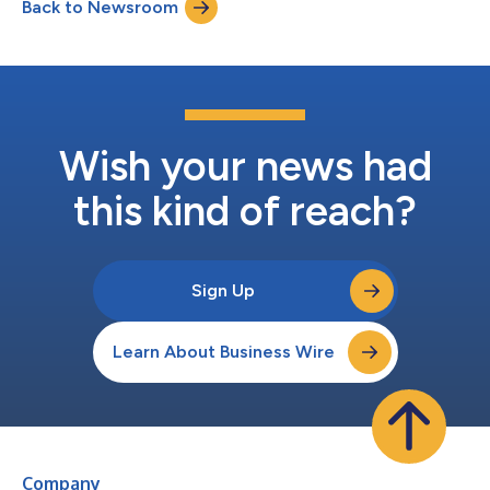
Back to Newsroom
empresa tiene previsto presentar una solicitud de autorización
de comercialización (Marketing A...
Wish your news had
this kind of reach?
Sign Up
Learn About Business Wire
Company