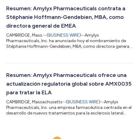
ursodoxicoltaurina [TURSO; también conocido como
taurursodiol]) para el tratamiento de la esclerosis lateral
Resumen: Amylyx Pharmaceuticals contrata a
amiotrófica (ELA) ha sido validada y se encuentra ahora bajo
Stéphanie Hoffmann-Gendebien, MBA, como
revisión del...
directora general de EMEA
CAMBRIDGE, Mass.--(
BUSINESS WIRE
)--Amylyx
Pharmaceuticals, Inc. ha anunciado hoy el nombramiento de
Stéphanie Hoffmann-Gendebien, MBA, como directora general
en Europa, Oriente Medio y África (EMEA). Hoffmann-Gendebien
aporta más de 20 años de experiencia de liderazgo en las
industrias farmacéutica y biotecnológica con una amplia
experiencia en el desarrollo y comercialización de
medicamentos huérfanos. La primera entidad europea de
Resumen: Amylyx Pharmaceuticals ofrece una
Amylyx, Amylyx Pharmaceuticals EMEA B.V., está constituida
actualización regulatoria global sobre AMX0035
en...
para tratar la ELA
CAMBRIDGE, Massachusetts--(
BUSINESS WIRE
)--Amylyx
Pharmaceuticals, Inc. una empresa farmacéutica centrada en el
desarrollo de nuevos tratamientos para la esclerosis lateral
amiotrófica (ELA), la enfermedad de Alzheimer y otras
enfermedades neurodegenerativas, ha presentado hoy una
actualización de sus planes para avanzar en el proceso de
desarrollo clínico de AMX0035 para el tratamiento de la ELA. La