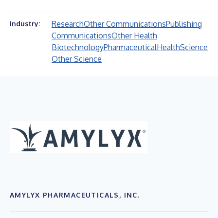
Research
Other Communications
Publishing
Industry:
Communications
Other Health
Biotechnology
Pharmaceutical
Health
Science
Other Science
AMYLYX PHARMACEUTICALS, INC.