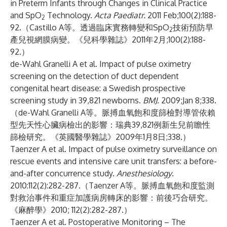
in Preterm Infants through Changes in Clinical Practice
and SpO
Technology.
Acta Paediatr.
2011 Feb;100(2):188-
2
92.（Castillo A等。透過臨床實務轉變和SpO
技術預防早
2
產兒視網膜病變。《兒科學雜誌》2011年2月;100(2):188-
92.）
de-Wahl Granelli A et al. Impact of pulse oximetry
screening on the detection of duct dependent
congenital heart disease: a Swedish prospective
screening study in 39,821 newborns.
BMJ.
2009;Jan 8;338.
（de-Wahl Granelli A等。脈搏血氧飽和度篩檢對導管依賴
型先天性心臟病檢出的影響：瑞典39,821例新生兒前瞻性
篩檢研究。《英國醫學雜誌》2009年1月8日;338.）
Taenzer A et al. Impact of pulse oximetry surveillance on
rescue events and intensive care unit transfers: a before-
and-after concurrence study.
Anesthesiology
.
2010:112(2):282-287.（Taenzer A等。脈搏血氧飽和度監測
對救治事件和重症加護病房轉床的影響：前後巧合研究。
《麻醉學》2010; 112(2):282-287.）
Taenzer A et al. Postoperative Monitoring – The