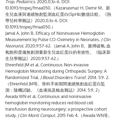
Trop. Pediatrics.
2020,0,1o-6. DOI:
10.1093/tropej/fmaa050.（Kazanasmaz H, Demir M。新
生兒血液與連續無創監測血紅蛋白(SpHb)數值比較。《熱
帶兒科學雜誌》2020,0,1o-6. DOI:
10.1093/tropej/fmaa050.）
Jamal A, John B. Efficacy of Noninvasive Hemoglobin
Measurement by Pulse CO-Oximetry in Neonates.
J Clin
Neonatol.
2020;9:57-62.（Jamal A, John B。脈搏碳氧-血
氧飽和度儀無創測量新生兒血紅蛋白的有效性。《臨床新
生兒學雜誌》2020;9:57-62.）
Ehrenfeld JM et al. Continuous Non-invasive
Hemoglobin Monitoring during Orthopedic Surgery: A
Randomized Trial.
J Blood Disorders Transf.
2014. 5:9. 2.
（Ehrenfeld JM等。骨科手術期間連續無創血紅蛋白監
測：隨機試驗。《血液病及輸血雜誌》2014. 5:9. 2）
Awada WN et al. Continuous and noninvasive
hemoglobin monitoring reduces red blood cell
transfusion during neurosurgery: a prospective cohort
study.
J Clin Monit Comput.
2015 Feb 4.（Awada WN等。