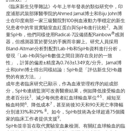
《臨床新生兒學雜誌》今年上半年發表的類似研究中，印
度浦那武裝部隊醫學院的Ahmed Jamal博士和Biju John博
士在印度南部一家三級醫院對100例血液動力學穩定的新生
2
兒患者中的常規實驗室血紅蛋白與SpHb進行比較
。為測
®
量SpHb，他們同樣使用Radical-7設備搭配Rainbow
感測
器，但感測器置於嬰兒的手腕而非腳上。研究人員採用
Bland-Altman分析對配對Lab-Hb和SpHb資料進行分析，
發現「Lab-Hb與SpHb數值之間目測存在良好的一致
性」，計算的偏差±精度為0.763±1.349克/分升。Jamal博
士和John博士得出同樣結論：SpHb是「評估新生兒Hb趨
勢的有效方法。」
成年患者臨床研究已顯示，作為血液管理程序的組成部
分，SpHb連續監測可改善醫療結果，例如降低接受輸血的
3
4-5
患者百分比
、減少每例患者紅血球輸血單位
、縮短至
6
7
輸血時間
、降低成本
，甚至術後30天和90天死亡率降幅
8
分別達33%和29%
。如今，SpHb技術為全球超過75個國
9
家的臨床工作者提供支援
。
SpHb並非旨在取代實驗室血象檢測。有關紅血球輸血的臨