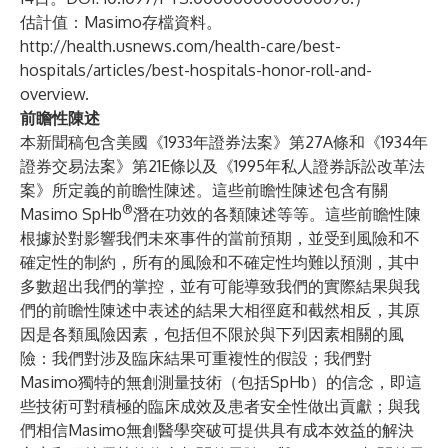
估計值：Masimo存檔資料。
http://health.usnews.com/health-care/best-
hospitals/articles/best-hospitals-honor-roll-and-
overview
.
前瞻性陳述
本新聞稿包含美國《1933年證券法案》第27A條和《1934年
證券交易法案》第21E條以及《1995年私人證券訴訟改革法
案》所定義的前瞻性陳述。這些前瞻性陳述包含有關
®
Masimo SpHb
潛在功效的各類陳述等等。這些前瞻性陳
根據於對影響我們未來事件的當前預期，並受到風險和不
確定性的制約，所有的風險和不確定性均難以預測，其中
多數超出我們的掌控，並有可能導致我們的實際結果與我
們的前瞻性陳述中表述的結果大相徑庭和截然相反，其原
因是各類風險因素，包括但不限於與下列因素相關的風
險：我們對涉及臨床結果可重複性的假設；我們對
Masimo獨特的無創測量技術（包括SpHb）的信念，即這
些技術可對積極的臨床成效及患者安全性做出貢獻；與我
們相信Masimo無創醫學突破可提供具有成本效益的解決