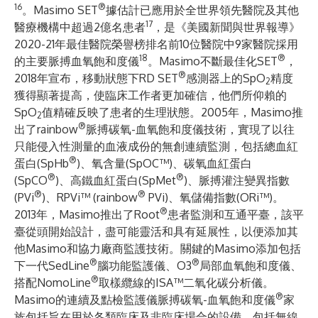
16
®
。Masimo SET
據估計已應用於全世界領先醫院及其他
17
醫療機構中超過2億名患者
，是《美國新聞與世界報導》
2020-21年最佳醫院榮譽榜排名前10位醫院中9家醫院採用
18
®
的主要脈搏血氧飽和度儀
。Masimo不斷最佳化SET
，
®
2018年宣布，移動狀態下RD SET
感測器上的SpO
精度
2
獲得顯著提高，使臨床工作者更加確信，他們所仰賴的
SpO
值精確反映了患者的生理狀態。2005年，Masimo推
2
®
出了rainbow
脈搏碳氧-血氧飽和度儀技術，實現了以往
只能侵入性測量的血液成份的無創連續監測，包括總血紅
®
蛋白(SpHb
)、氧含量(SpOC™)、碳氧血紅蛋白
®
®
(SpCO
)、高鐵血紅蛋白(SpMet
)、脈搏灌注變異指數
®
®
(PVi
)、RPVi™ (rainbow
PVi)、氧儲備指數(ORi™)。
®
2013年，Masimo推出了Root
患者監測和互通平臺，該平
臺從頭開始設計，盡可能靈活和具有延展性，以便添加其
他Masimo和協力廠商監護技術。關鍵的Masimo添加包括
®
®
下一代SedLine
腦功能監護儀、O3
局部血氧飽和度儀、
®
搭配NomoLine
取樣纜線的ISA™二氧化碳分析儀。
®
Masimo的連續及點檢監護儀脈搏碳氧-血氧飽和度儀
家
族包括旨在用於各類臨床及非臨床場合的設備，包括無線