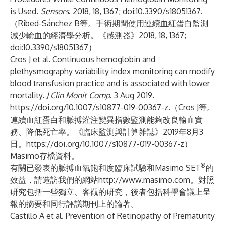
is Used.
Sensors
. 2018, 18, 1367; doi:10.3390/s18051367.
（Ribed-Sánchez B等。手術期間使用連續血紅蛋白監測
減少輸血的經濟學分析。《感測器》2018, 18, 1367;
doi:10.3390/s18051367）
Cros J et al. Continuous hemoglobin and
plethysmography variability index monitoring can modify
blood transfusion practice and is associated with lower
mortality.
J Clin Monit Comp
. 3 Aug 2019.
https://doi.org/10.1007/s10877-019-00367-z
.（Cros J等。
連續血紅蛋白和脈搏灌注變異指數監測能夠改良輸血實
務、降低死亡率。《臨床監測與計算雜誌》2019年8月3
日。
https://doi.org/10.1007/s10877-019-00367-z
）
Masimo存檔資料。
®
有關已發表的脈搏血氧飽和度臨床試驗和Masimo SET
的
效益，請造訪我們的網站
http://www.masimo.com
。對照
研究包括一些獨立、客觀的研究，後者包括科學會議上呈
報的摘要和同行評議期刊上的論著。
Castillo A et al. Prevention of Retinopathy of Prematurity