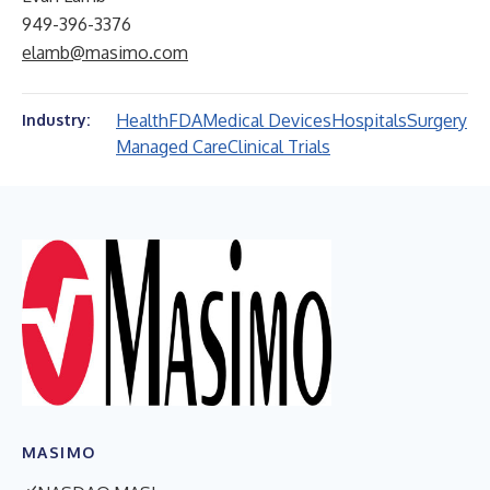
949-396-3376
elamb@masimo.com
Health
FDA
Medical Devices
Hospitals
Surgery
Industry:
Managed Care
Clinical Trials
MASIMO