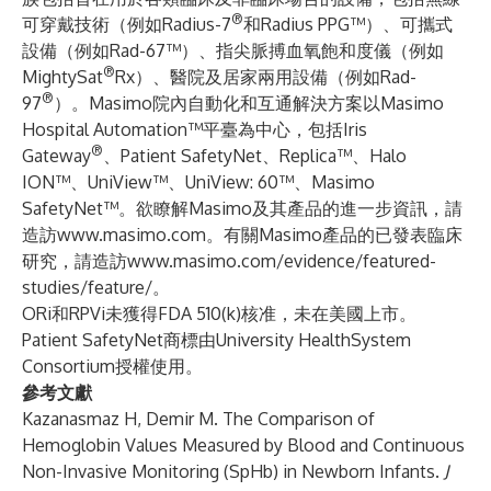
®
可穿戴技術（例如Radius-7
和Radius PPG™）、可攜式
設備（例如Rad-67™）、指尖脈搏血氧飽和度儀（例如
®
MightySat
Rx）、醫院及居家兩用設備（例如Rad-
®
97
）。Masimo院內自動化和互通解決方案以Masimo
Hospital Automation™平臺為中心，包括Iris
®
Gateway
、Patient SafetyNet、Replica™、Halo
ION™、UniView™、UniView: 60™、Masimo
SafetyNet™。欲瞭解Masimo及其產品的進一步資訊，請
造訪
www.masimo.com
。有關Masimo產品的已發表臨床
研究，請造訪
www.masimo.com/evidence/featured-
studies/feature/
。
ORi和RPVi未獲得FDA 510(k)核准，未在美國上市。
Patient SafetyNet商標由University HealthSystem
Consortium授權使用。
參考文獻
Kazanasmaz H, Demir M. The Comparison of
Hemoglobin Values Measured by Blood and Continuous
Non-Invasive Monitoring (SpHb) in Newborn Infants.
J