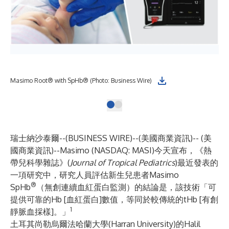
Masimo Root® with SpHb® (Photo: Business Wire)
瑞士納沙泰爾--(
BUSINESS WIRE
)--
(美國商業資訊)-- (美
國商業資訊)--
Masimo
(NASDAQ: MASI)今天宣布，《熱
帶兒科學雜誌》(
Journal of Tropical Pediatrics
)最近發表的
一項研究中，研究人員評估新生兒患者Masimo
®
SpHb
（無創連續血紅蛋白監測）的結論是，該技術「可
提供可靠的Hb [血紅蛋白]數值，等同於較傳統的tHb [有創
1
靜脈血採樣]。」
土耳其尚勒烏爾法哈蘭大學(Harran University)的Halil