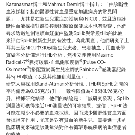
Kazanasmaz博士和Mahmut Demir博士指出：「由診斷性
血液採樣引起的醫源性貧血是重症加護病房的常見問
題」，尤其是在新生兒重症加護病房(NICU)，並且這種診
斷性血液採樣對感染控制和醫療保健成本也有影響，他們
尋求透過無創連續血紅蛋白監測SpHb與常規tHb的比較，
來評估SpHb對新生兒的有效性。為此調查，他們研究了土
耳其三級NICU中310例新生兒患者。患者抽血，用血液學
實驗室分析儀進行tHb分析，然後立即使用Masimo
®
®
Radical-7
脈搏碳氧-血氧飽和度儀
(Pulse CO-
®
®
Oximeter
)搭配置於新生兒左腳的Rainbow
感測器記錄
其SpHb數值（以及其他無創測量值）。
研究人員採用Bland-Altman分析發現，tHb與SpHb之間的
平均偏差為0.05克/分升，一致性限值為-1.85和1.96克/分
升。根據研究結果，他們的結論是：「該研究發現，SpHb
測量法可獲得接近tHb測量法的可靠結果。據信，SpHb法
可能在減少不必要的血液採樣、因而減少醫源性貧血方面
發揮補充作用，尤其是對有貧血的新生兒。需要進一步的
臨床研究來確定該測量法對伴有循環系統疾病的重症患者
的療效。」