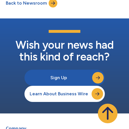
Back to Newsroom
入預防病情惡化，從而減少快速反應團隊調動和轉至高危照護單元
的次數。2-5如今，在這項涵蓋3.5年資料及近3.2萬名病患的全新
回顧性分析中，達特茅斯-希區考克研究團隊發現，持續病患監測
系統透過避免醫療照護升級所帶來的財務影響，同時考量實施系統
的成本，實現了淨營運利潤率(OM)的提升，因此具有成本效益。
每次避免搶救事件對每位病患的營運利潤率產生約5500美元的正
向影響，每次避免轉院事件則約為10,700美元。達特茅斯-希區考
克醫學中心計算得出，配備Masimo監測裝置的200張普通病房...
Wish your news had
this kind of reach?
Sign Up
Learn About Business Wire
Company