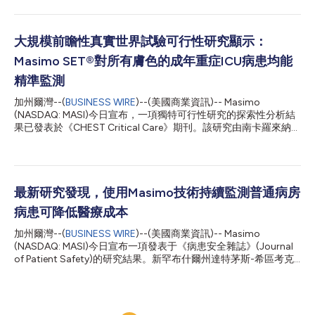
西班牙裔病患中未發生隱匿性低氧血症事件，全體樣本中僅1例白
人病患出現該情況。新生兒脈搏血氧儀準確性和皮膚色素差異
(NeoPODS)研究的成果由主要作者Heather Siefkes博士代表加州
大學戴維斯分校和密西西比大學傑克森分校的研究團隊，於美國東
大規模前瞻性真實世界試驗可行性研究顯示：
部時間4月27日（週一） 上午10點在麻薩諸塞州波士頓舉行的兒
Masimo SET®對所有膚色的成年重症ICU病患均能
科學術學會(Pediatric Academic Society)大會上現場發表，並線
上發表於《兒科雜誌》(Journal of Pediatrics)。研究作者指出，
精準監測
「我們未發現與膚色相關的臨床顯著差異，說明該裝置在此類臨床
加州爾灣--(
BUSINESS WIRE
)--(美國商業資訊)-- Masimo
場景中可提供公平一致的監測表現。」1 這項由美國國立衛生研究
(NASDAQ: MASI)今日宣布，一項獨特可行性研究的探索性分析結
院(NIH)資助的專項研究僅針對體質脆弱和病情危重的新生兒病患
果已發表於《CHEST Critical Care》期刊。該研究由南卡羅來納醫
群體展開Masimo SET®效果評估，這些令人鼓舞的研究成果...
科大學(MUSC)的Andrew Goodwin博士及其團隊進行，結果顯
示，Masimo SET®脈搏血氧儀對所有膚色的成年重症病患（包括
需使用血管加壓藥的低灌注病患）均能實現精準監測，且未報告任
何隱匿性低氧血症事件。1 此類準確性研究通常在受控實驗室環境
中對健康受試者展開，或採用住院病患的回顧性資料。作者首次證
最新研究發現，使用Masimo技術持續監測普通病房
明，在醫院環境中展開技術嚴謹的準確性研究具有可行性——研
病患可降低醫療成本
究中，團隊將臨床判斷下透過侵入性方式取得的動脈血氧飽和度
(SaO2)值與時間同步的脈搏血氧飽和度(SpO2)值進行了對比。這
加州爾灣--(
BUSINESS WIRE
)--(美國商業資訊)-- Masimo
種獨特設計使得SaO2與SpO2的準確性對比可在臨床需要的時間
(NASDAQ: MASI)今日宣布一項發表于《病患安全雜誌》(Journal
點進行：無論是傳統測量時，還是病患病情自發變化需抽血檢測
of Patient Safety)的研究結果。新罕布什爾州達特茅斯-希區考克
時，均由治療團隊根據既定流程啟動——從定義上來說，這些時
醫學中心的George Blike博士及其團隊證實，使用Masimo技術持
間點都是評估脈搏血氧儀在真實世界使用中準確性的關鍵環節，必
續監測普通病房病患可顯著節省成本。1 在既往研究中，使用
須納入嚴格評估。 MUSC團隊的研究一旦完成...
Masimo SET®和Patient SafetyNet™持續監測病患的臨床獲益已
被證實，包括降低死亡率、改善復甦效果，以及透過早期發現和介