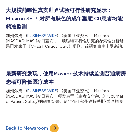
(NeoPODS)研究的成果由主要作者Heather Siefkes博士代表加州
大学戴维斯分校和密西西比大学杰克逊分校的研究团队，于美国东
大规模前瞻性真实世界试验可行性研究显示：
部时间4月27日（周一） 上午10点在马萨诸塞州波士顿举行的儿
Masimo SET®对所有肤色的成年重症ICU患者均能
科学术学会(Pediatric Academic Society)大会上现场发布，并在
线发表于《儿科杂志》(Journal of Pediatrics)。研究作者指
精准监测
出，“我们未发现与肤色相关的临床显著差异，说明该设备在此类
加州尔湾--(
BUSINESS WIRE
)--(美国商业资讯)-- Masimo
临床场景中可提供公平一致的监测表现。”1 这项由美国国立卫生研
(NASDAQ: MASI)今日宣布，一项独特可行性研究的探索性分析结
究院(NIH)资助的专项研究仅针对体质脆弱和病情危重的新生儿患
果已发表于《CHEST Critical Care》期刊。该研究由南卡罗来纳医
者群体开展Masimo SET®效果评估，这些令人鼓舞的研究成果...
科大学(MUSC)的Andrew Goodwin博士及其团队开展，结果显
示，Masimo SET®脉搏血氧仪对所有肤色的成年重症患者（包括
需使用血管加压药的低灌注患者）均能实现精准监测，且未报告任
何隐匿性低氧血症事件。1 此类准确性研究通常在受控实验室环境
中对健康志愿者开展，或采用住院患者的回顾性数据。作者首次证
最新研究发现，使用Masimo技术持续监测普通病房
明，在医院环境中开展技术严谨的准确性研究具有可行性——研
患者可降低医疗成本
究中，团队将临床判断下通过有创方式获取的动脉血氧饱和度
(SaO2)值与时间同步的脉搏血氧饱和度(SpO2)值进行了对比。这
加州尔湾--(
BUSINESS WIRE
)--(美国商业资讯)-- Masimo
种独特设计使得SaO2与SpO2的准确性对比可在临床需要的时间
(NASDAQ: MASI)今日宣布一项发表于《患者安全杂志》(Journal
点进行：无论是常规测量时，还是患者病情自发变化需抽血检测
of Patient Safety)的研究结果。新罕布什尔州达特茅斯-希区柯克
时，均由治疗团队根据既定流程启动——从定义上来说，这些时
医学中心的George Blike博士及其团队证实，使用Masimo技术持
间点都是评估脉搏血氧仪在真实世界使用中准确性的关键环节，必
续监测普通病房患者可显著节省成本。1 在既往研究中，使用
须纳入严格评估。 MUSC团队的研究一旦完成，...
Masimo SET®和Patient SafetyNet™持续监测患者的临床获益已
被证实，包括降低死亡率、改善复苏效果，以及通过早期发现和干
Back to Newsroom
预预防病情恶化，从而减少快速反应团队调动和转至高危护理单元