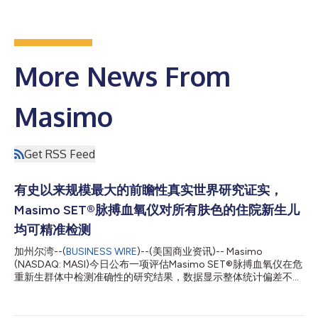
More News From
Masimo
Get RSS Feed
有史以来规模最大的前瞻性真实世界研究证实，
Masimo SET®脉搏血氧仪对所有肤色的住院新生儿
均可精准检测
加州尔湾--(
BUSINESS WIRE
)--(美国商业资讯)-- Masimo
(NASDAQ: MASI)今日公布一项评估Masimo SET®脉搏血氧仪在危
重新生群体中检测准确性的研究结果，数据显示整体统计偏差不足
1%。重要的是，不存在与皮肤色素相关的临床显著差异，黑人及
西班牙裔患者中未发生隐匿性低氧血症事件，全体样本中仅1例白
人患者出现该情况。新生儿脉搏血氧仪准确性和皮肤色素差异