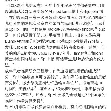
《临床新生儿学杂志》今年上半年发表的类似研究中，印
度浦那武装部队医学院的Ahmed Jamal博士和Biju John博
士在印度南部一家三级医院对100例血液动力学稳定的新生
2
儿患者中的常规实验室血红蛋白与SpHb进行比较
。为测
®
量SpHb，他们同样使用Radical-7设备搭配Rainbow
传感
器，但传感器置于婴儿的手腕而非脚上。研究人员采用
Bland-Altman分析对配对Lab-Hb和SpHb数据进行分析，
发现“Lab-Hb与SpHb数值之间目测存在良好的一致性”，计
算的偏差±精度为0.763±1.349克/分升。Jamal博士和John
博士得出同样结论：SpHb是“评估新生儿Hb趋势的有效方
法。”
成年患者临床研究已显示，作为血液管理规程的组成部
分，SpHb连续监测可改善转归，例如降低接受输血的患者
3
4-5
百分比
、减少每例患者红细胞输血单位
、缩短至输血
6
7
时间
、降低成本
，甚至术后30天和90天死亡率降幅分别
8
达33%和29%
。如今，SpHb技术为全球超过75个国家的
9
临床工作者提供支持
。
SpHb并非旨在取代实验室血象检测。有关红细胞输血的临