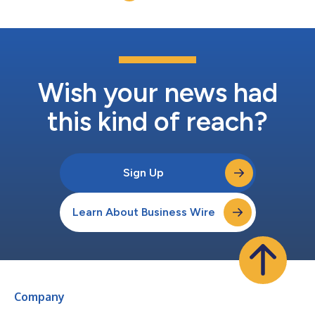
的次数。2-5如今，在这项涵盖3.5年数据及近3.2万名患者的全新
回顾性分析中，达特茅斯-希区柯克研究团队发现，持续患者监测
系统通过避免医疗护理升级所带来的财务影响，同时考虑实施系统
的成本，实现了净运营利润率(OM)的提升，因此具有成本效益。
每次避免抢救事件对每位患者的运营利润率产生约5500美元的正
向影响，每次避免转院事件则约为10,700美元。达特茅斯-希区柯
克医学中心计算得出，配备Masimo监测设备的200张普通病房...
Wish your news had
this kind of reach?
Sign Up
Learn About Business Wire
Company