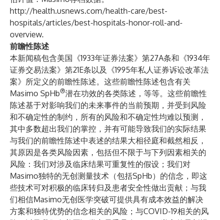
http://health.usnews.com/health-care/best-
hospitals/articles/best-hospitals-honor-roll-and-
overview
.
前瞻性陈述
本新闻稿包含美国《1933年证券法案》第27A条和《1934年
证券交易法案》第21E条以及《1995年私人证券诉讼改革法
案》所定义的前瞻性陈述。这些前瞻性陈述包含有关
®
Masimo SpHb
潜在功效的各类陈述，等等。这些前瞻性
陈述基于对影响我们的未来事件的当前预期，并受到风险
和不确定性的制约，所有的风险和不确定性均难以预测，
其中多数超出我们的掌控，并有可能导致我们的实际结果
与我们的前瞻性陈述中表述的结果大相径庭和截然相反，
其原因是各类风险因素，包括但不限于与下列因素相关的
风险：我们对涉及临床结果可重复性的假设；我们对
Masimo独特的无创测量技术（包括SpHb）的信念，即这
些技术可对积极的临床转归及患者安全性做出贡献；与我
们相信Masimo无创医学突破可提供具有成本效益的解决
方案和独特优势的信念相关的风险；与COVID-19相关的风