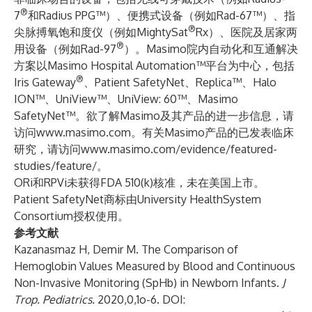
®
7
和Radius PPG™）、便携式设备（例如Rad-67™）、指
®
尖脉搏氧饱和度仪（例如MightySat
Rx）、医院及居家两
®
用设备（例如Rad-97
）。Masimo院内自动化和互通解决
方案以Masimo Hospital Automation™平台为中心，包括
®
Iris Gateway
、Patient SafetyNet、Replica™、Halo
ION™、UniView™、UniView: 60™、Masimo
SafetyNet™。欲了解Masimo及其产品的进一步信息，请
访问
www.masimo.com
。有关Masimo产品的已发表临床
研究，请访问
www.masimo.com/evidence/featured-
studies/feature/
。
ORi和RPVi未获得FDA 510(k)核准，未在美国上市。
Patient SafetyNet商标由University HealthSystem
Consortium授权使用。
参考文献
Kazanasmaz H, Demir M. The Comparison of
Hemoglobin Values Measured by Blood and Continuous
Non-Invasive Monitoring (SpHb) in Newborn Infants.
J
Trop. Pediatrics.
2020,0,1o-6. DOI: