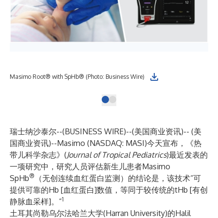
Masimo Root® with SpHb® (Photo: Business Wire)
瑞士纳沙泰尔--(
BUSINESS WIRE
)--
(美国商业资讯)-- (美
国商业资讯)--
Masimo
(NASDAQ: MASI)今天宣布，《热
带儿科学杂志》(
Journal of Tropical Pediatrics
)最近发表的
一项研究中，研究人员评估新生儿患者Masimo
®
SpHb
（无创连续血红蛋白监测）的结论是，该技术“可
提供可靠的Hb [血红蛋白]数值，等同于较传统的tHb [有创
1
静脉血采样]。”
土耳其尚勒乌尔法哈兰大学(Harran University)的Halil