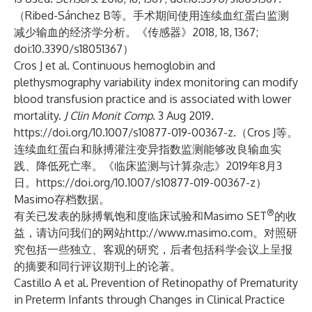
（Ribed-Sánchez B等。手术期间使用连续血红蛋白监测
减少输血的经济学分析。《传感器》2018, 18, 1367;
doi:10.3390/s18051367）
Cros J et al. Continuous hemoglobin and
plethysmography variability index monitoring can modify
blood transfusion practice and is associated with lower
mortality.
J Clin Monit Comp
. 3 Aug 2019.
https://doi.org/10.1007/s10877-019-00367-z
.（Cros J等。
连续血红蛋白和脉搏灌注变异指数监测能够改良输血实
践、降低死亡率。《临床监测与计算杂志》2019年8月3
日。
https://doi.org/10.1007/s10877-019-00367-z
）
Masimo存档数据。
®
有关已发表的脉搏氧饱和度临床试验和Masimo SET
的收
益，请访问我们的网站
http://www.masimo.com
。对照研
究包括一些独立、客观的研究，后者包括科学会议上呈报
的摘要和同行评议期刊上的论著。
Castillo A et al. Prevention of Retinopathy of Prematurity
in Preterm Infants through Changes in Clinical Practice