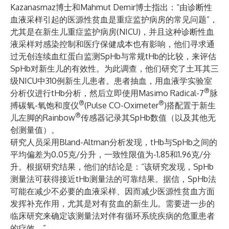
Kazanasmaz博士和Mahmut Demir博士指出：“由诊断性
血液采样引起的医源性贫血是重症监护病房的常见问题”，
尤其是在新生儿重症监护病房(NICU)，并且这种诊断性血
液采样对感染控制和医疗保健成本也有影响，他们寻求通
过无创连续血红蛋白监测SpHb与常规tHb的比较，来评估
SpHb对新生儿的有效性。为此调查，他们研究了土耳其三
级NICU中310例新生儿患者。患者抽血，用血液学实验室
®
分析仪进行tHb分析，然后立即使用Masimo Radical-7
脉
®
®
搏碳氧-氧饱和度仪
(Pulse CO-Oximeter
)搭配置于新生
®
儿左脚的Rainbow
传感器记录其SpHb数值（以及其他无
创测量值）。
研究人员采用Bland-Altman分析发现，tHb与SpHb之间的
平均偏差为0.05克/分升，一致性限值为-1.85和1.96克/分
升。根据研究结果，他们的结论是：“该研究发现，SpHb
测量法可获得接近tHb测量法的可靠结果。据信，SpHb法
可能在减少不必要的血液采样、因而减少医源性贫血方面
发挥补充作用，尤其是对有贫血的新生儿。需要进一步的
临床研究来确定该测量法对伴有循环系统疾病的危重患者
的疗效。”