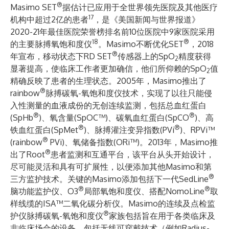
®
Masimo SET
据估计已应用于全世界领先医院及其他医疗
17
机构中超过2亿的患者
，是《美国新闻与世界报道》
2020-21年最佳医院荣誉榜排名前10位医院中9家医院采用
18
®
的主要脉搏氧饱和度仪
。Masimo不断优化SET
，2018
®
年宣布，移动状态下RD SET
传感器上的SpO
精度获得
2
显著提高，使临床工作者更加确信，他们所仰赖的SpO
值
2
精确反映了患者的生理状态。2005年，Masimo推出了
®
rainbow
脉搏碳氧-氧饱和度仪技术，实现了以往只能侵
入性测量的血液成份的无创连续监测，包括总血红蛋白
®
®
(SpHb
)、氧含量(SpOC™)、碳氧血红蛋白(SpCO
)、高
®
®
铁血红蛋白(SpMet
)、脉搏灌注变异指数(PVi
)、RPVi™
®
(rainbow
PVi)、氧储备指数(ORi™)。2013年，Masimo推
®
出了Root
患者监测和互通平台，该平台从头开始设计，
尽可能灵活和具有可扩展性，以便添加其他Masimo和第
®
三方监护技术。关键的Masimo添加包括下一代SedLine
®
®
脑功能监护仪、O3
局部氧饱和度仪、搭配NomoLine
取
样线缆的ISA™二氧化碳分析仪。Masimo的连续及点检监
®
护仪脉搏碳氧-氧饱和度仪
家族包括旨在用于各类临床及
非临床场合的设备，包括无线可穿戴技术（例如Radius-