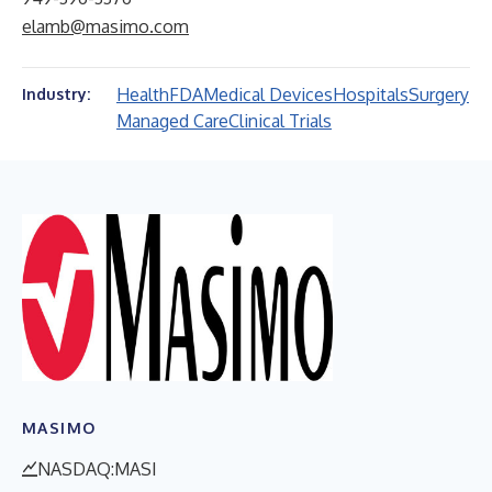
elamb@masimo.com
Health
FDA
Medical Devices
Hospitals
Surgery
Industry:
Managed Care
Clinical Trials
MASIMO
NASDAQ:MASI