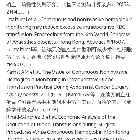
输血：前瞻性队列研究。《临床监测与计算杂志》2015年
2月4日。）
Imaizumi et al. Continuous and noninvasive hemoglobin
monitoring may reduce excessive intraoperative RBC
transfusion. Proceedings from the 16th World Congress
of Anaesthesiologists, Hong Kong. Abstract #PR607.
（Imaizumi等。连续无创血红蛋白监测可减少术中红细胞
输血过度。香港《第16届世界麻醉师大会论文集》摘要
#PR607。）
Kamal AM et al. The Value of Continuous Noninvasive
Hemoglobin Monitoring in Intraoperative Blood
Transfusion Practice During Abdominal Cancer Surgery.
Open J Anesth
. 2016;13-19.（Kamal AM等。连续无创血红
蛋白监测在胃癌手术期间术中输血实践方面的价值。《麻
醉学开放杂志》6, 13-19）
Ribed-Sánchez B et al. Economic Analysis of the
Reduction of Blood Transfusions during Surgical
Procedures While Continuous Hemoglobin Monitoring
is Used.
Sensors
. 2018, 18, 1367; doi:10.3390/s18051367.