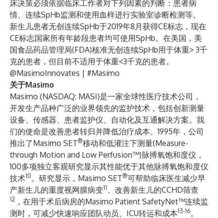
床决策必须依据临床工作者对下列因素的判断：患者病
情、连续SpHb监测和使用血样进行实验室诊断检测等。
新生儿患者无创连续SpHb于2019年8月获得CE标志，现在
CE标志国家所有年龄段患者均可使用SpHb。在美国，美
国食品药品管理局(FDA)核准无创连续SpHb用于体重> 3千
克的患者，但目前不适用于体重<3千克的患者。
@MasimoInnovates
| #Masimo
关于Masimo
Masimo (NASDAQ: MASI)是一家全球性医疗技术公司，
开发生产品种广泛的业界领先的监护技术，包括创新测量
设备、传感器、患者监护仪、自动化及互通解决方案。我
们的使命是改善患者转归并降低治疗成本。1995年，公司
®
推出了Masimo SET
移动和低灌注下测量(Measure-
through Motion and Low Perfusion™)脉搏氧饱和度仪，
100多项独立客观研究显示其性能优于其他脉搏氧饱和度仪
10
®
技术
。研究显示，Masimo SET
可帮助临床医生减少早
11
产新生儿的重度视网膜病变
、改善新生儿的CCHD筛查
12
，在用于术后病房的Masimo Patient SafetyNet™连续监
13-16
测时，可减少快速响应团队动员、ICU转运和成本
。