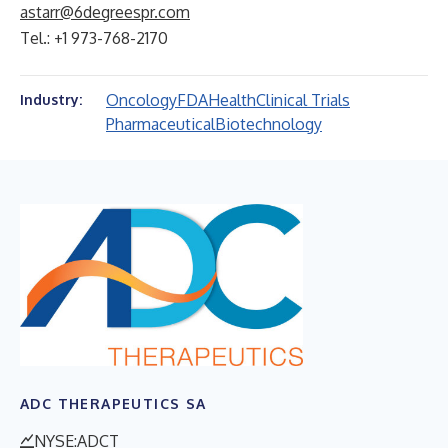
astarr@6degreespr.com
Tel.: +1 973-768-2170
Oncology
FDA
Health
Clinical Trials
Industry:
Pharmaceutical
Biotechnology
ADC THERAPEUTICS SA
NYSE:ADCT