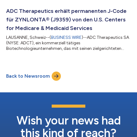
Mai 2022 um 8.30 Uhr ET, eine Telefonkonferenz mit Live-
Webcast abhalten wird, um die Finanzergebnisse für das erste
ADC Therapeutics erhält permanenten J-Code
Quartal 2022 vorzulegen und über aktu...
für ZYNLONTA® (J9359) von den U.S. Centers
for Medicare & Medicaid Services
LAUSANNE, Schweiz--(
BUSINESS WIRE
)--ADC Therapeutics SA
(NYSE: ADCT), ein kommerziell tätiges
Biotechnologieunternehmen, das mit seinen zielgerichteten
Antikörper-Wirkstoff-Konjugaten (AWK) der nächsten
Generation die Lebensqualität von Patienten mit
hämatologischen Malignomen und soliden Tumoren verbessert,
gab heute bekannt, dass ein permanenter J-Code, J9359, für
Back to Newsroom
ZYNLONTA® von den U.S. Centers for Medicare & Medicaid
Services (CMS) mit Wirkung zum 1. April 2022 ausgegeben
wurde. „Bei der...
Wish your news had
this kind of reach?