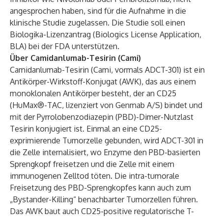
angesprochen haben, sind für die Aufnahme in die
klinische Studie zugelassen. Die Studie soll einen
Biologika-Lizenzantrag (Biologics License Application,
BLA) bei der FDA unterstützen.
Über Camidanlumab-Tesirin (Cami)
Camidanlumab-Tesirin (Cami, vormals ADCT-301) ist ein
Antikörper-Wirkstoff-Konjugat (AWK), das aus einem
monoklonalen Antikörper besteht, der an CD25
(HuMax®-TAC, lizenziert von Genmab A/S) bindet und
mit der Pyrrolobenzodiazepin (PBD)-Dimer-Nutzlast
Tesirin konjugiert ist. Einmal an eine CD25-
exprimierende Tumorzelle gebunden, wird ADCT-301 in
die Zelle internalisiert, wo Enzyme den PBD-basierten
Sprengkopf freisetzen und die Zelle mit einem
immunogenen Zelltod töten. Die intra-tumorale
Freisetzung des PBD-Sprengkopfes kann auch zum
„Bystander-Killing“ benachbarter Tumorzellen führen.
Das AWK baut auch CD25-positive regulatorische T-