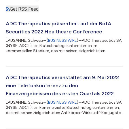
Get RSS Feed
ADC Therapeutics präsentiert auf der BofA
Securities 2022 Healthcare Conference
LAUSANNE, Schweiz--(
BUSINESS WIRE
)--ADC Therapeutics SA
(NYSE: ADCT), ein Biotechnologieunternehmen im
kommerziellen Stadium, das mit seinen zielgerichteten
Antikörper-Wirkstoff-Konjugaten (ADCs) der nächsten
Generation für Patienten mit hämatologischen Malignomen und
soliden Tumoren das Leben der von Krebs betroffenen
Menschen verbessert, gab heute bekannt, dass seine
Führungskräfte an einem Kamingespräch auf der BofA
ADC Therapeutics veranstaltet am 9. Mai 2022
Securities 2022 Healthcare Conference am Dienstag, den 10.
eine Telefonkonferenz zu den
Mai 2022, um 13:4...
Finanzergebnissen des ersten Quartals 2022
LAUSANNE, Schweiz--(
BUSINESS WIRE
)--ADC Therapeutics SA
(NYSE: ADCT), ein kommerzielles Biotechnologieunternehmen,
das mit seinen zielgerichteten Antikörper-Wirkstoff-Konjugaten
(AWK) der nächsten Generation die Lebensqualität von
Patienten mit hämatologischen Malignomen und soliden
Tumoren erhöht, gab heute bekannt, dass es am Montag, den 9.