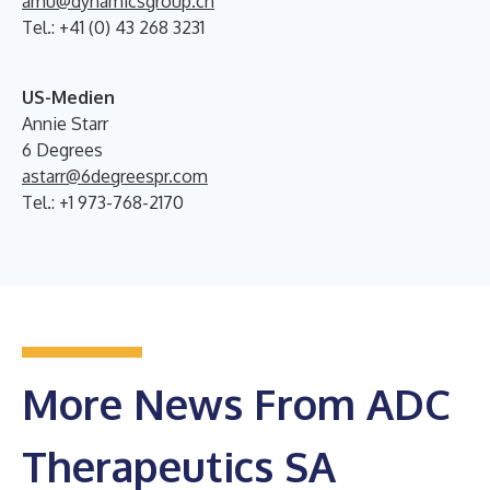
amu@dynamicsgroup.ch
Tel.: +41 (0) 43 268 3231
US-Medien
Annie Starr
6 Degrees
astarr@6degreespr.com
Tel.: +1 973-768-2170
More News From ADC
Therapeutics SA