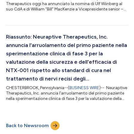
Therapeutics oggi ha annunciato la nomina di Ulf Wiinberg al
suo CdA e di William “Bill” MacKenzie a Vicepresidente senior –
Finanza. Wiinberg è un dirigente di grande esperienza nei settori
biotecnologico, farmaceutico e sanitario, con un'ampia
carriera globale alle spalle. Come membro del CdA, Wiinberg
contribuirà al successo dell'azienda con la la sua guida
strategica e la sua competenza nel settore per aiutare a
Riassunto: Neuraptive Therapeutics, Inc.
realizzare la strategia di svilu...
annuncia l'arruolamento del primo paziente nella
sperimentazione clinica di fase 3 per la
valutazione della sicurezza e dell'efficacia di
NTX-001 rispetto allo standard di cura nel
trattamento di nervi recisi degli...
CHESTERBROOK, Pennsylvania--(
BUSINESS WIRE
)-- Neuraptive
Therapeutics, Inc. annuncia l'arruolamento del primo paziente
nella sperimentazione clinica di fase 3 per la valutazione della
sicurezza e dell'efficacia di NTX-001 rispetto allo standard di
cura nel trattamento di nervi recisi degli arti superiori che
richiedono un intervento chirurgico di riparazione Neuraptive
Therapeutics, Inc., un'azienda biotecnologica orientata allo
Back to Newsroom
sviluppo di nuove terapie per il miglioramento dei risultati ne...