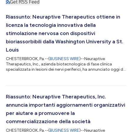
Get RSS Feed
Riassunto: Neuraptive Therapeutics ottiene in
licenza la tecnologia innovativa della
stimolazione nervosa con dispositivi
bioriassorbibili dalla Washington University a St.
Louis
CHESTERBROOK, Pa.--(
BUSINESS WIRE
)--Neuraptive
Therapeutics, Inc., azienda biotecnologica di fase clinica
specializzata in lesioni dei nervi periferici, ha annunciato oggi di
aver ottenuto una licenza esclusiva dalla Washington University
a St. Louis per un dispositivo elettronico per la stimolazione
wireless bioriassorbibile. Sviluppato da ricercatori della facoltà
di medicina della WashU in collaborazione con la Northwestern
University, la tecnologia emette pulsazioni elettriche mirate ai
Riassunto: Neuraptive Therapeutics, Inc.
ner...
annuncia importanti aggiornamenti organizzativi
per aiutare a promuovere la
commercializzazione della società
CHESTERBROOK, Pa.--(
BUSINESS WIRE
)--Neuraptive