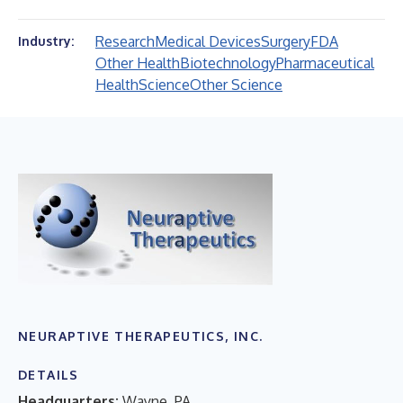
Research
Medical Devices
Surgery
FDA
Industry:
Other Health
Biotechnology
Pharmaceutical
Health
Science
Other Science
NEURAPTIVE THERAPEUTICS, INC.
DETAILS
Headquarters:
Wayne, PA