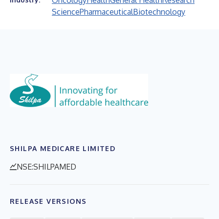
Oncology
Health
General Health
Research
Science
Pharmaceutical
Biotechnology
SHILPA MEDICARE LIMITED
NSE:SHILPAMED
RELEASE VERSIONS