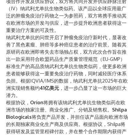
项合作开发及供应协议，双方将共同开发并供应静脉注射
（IV）纳武利尤单抗生物类似药。该产品以全球应用最广
泛的肿瘤免疫治疗药物之一为参照药，双方将携手推动其
在欧洲市场的开发与供应，进一步提升欧洲患者获得这一
重要治疗方案的可及性。
纳武利尤单抗的问世开启了肿瘤免疫治疗新时代，显著改
善了黑色素瘤、肺癌等多种癌症患者的治疗前景。随着其
原研药在欧洲即将失去市场独占权，双方此次合作旨在推
出一款采用符合欧盟药品生产质量管理规范（EU-GMP）
标准生产的高品质纳武利尤单抗生物类似药，使更多欧洲
患者能够获得这一重要免疫治疗药物，同时减轻医疗体系
负担。根据IQVIA/IMS的数据，纳武利尤单抗2025年在欧
洲实现销售额约
41亿美元
，进一步凸显了这一市场的巨大
潜力。
根据协议，
Orion
将拥有该纳武利尤单抗生物类似药在欧
洲市场的独家注册、商业化推广、分销及销售权。
Shilpa
Biologicals
将负责产品开发，并担任该产品面向欧洲市场
的长期独家商业化生产商及供应商。根据协议，Shilpa将
获得研发及监管里程碑付款，并在整个合作期限内获得产