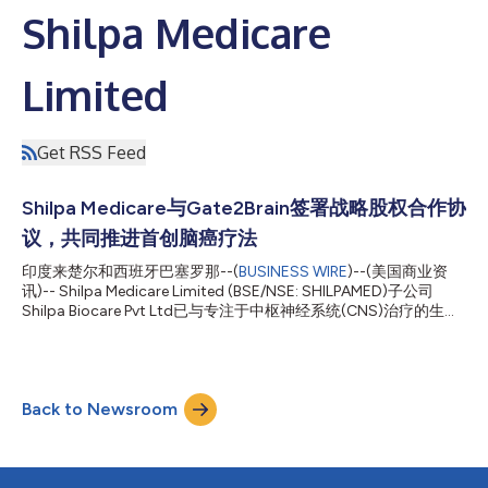
Shilpa Medicare
Limited
Get RSS Feed
Shilpa Medicare与Gate2Brain签署战略股权合作协
议，共同推进首创脑癌疗法
印度来楚尔和西班牙巴塞罗那--(
BUSINESS WIRE
)--(美国商业资
讯)-- Shilpa Medicare Limited (BSE/NSE: SHILPAMED)子公司
Shilpa Biocare Pvt Ltd已与专注于中枢神经系统(CNS)治疗的生物
技术公司Gate2Brain, S.L.达成战略股权合作。Shilpa将成为
Gate2Brain核心项目G2B-002的战略股东以及化学制造与控制
(CMC)、生产和监管合作伙伴。G2B-002是Gate2Brain针对致命
性儿童脑癌——弥漫性内桥脑胶质瘤(DIPG)和儿童胶质母细胞瘤
Back to Newsroom
(pGBM)的开发的核心管线，这两项适应症均已获得美国食品药品
监督管理局(FDA)和欧洲药品管理局(EMA)的孤儿药资格认定。
G2B-002利用Gate2Brain专有的MiniAp4多肽穿梭载体，将SN-38
递送透过血脑屏障，在临床前研究中展现出高达100倍的脑部药物
转运效率提升。首次人体临床试验预计将于2028财年启动。 G2B-