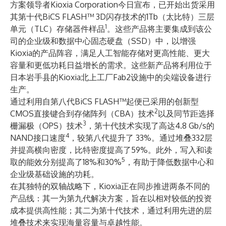
方案领导者
Kioxia Corporation
今日宣布，已开始出货采用
其第十代BiCS FLASH™ 3D闪存技术的1Tb（太比特）三层
1
单元（TLC）存储器件样品
。这些产品将主要集成到该公
司的企业级和数据中心固态硬盘（SSD）中，以增强
Kioxia的产品阵容，满足人工智能存储对更高性能、更大
容量和更低功耗日益增长的需求。这些新产品将利用位于
日本岩手县的Kioxia北上工厂Fab2设施中的尖端设备进行
生产。
通过利用自第八代BiCS FLASH™起便已采用的创新型
2
CMOS直接键合到存储阵列（CBA）技术
以及同节距选择
3
栅漏极（OPS）技术
，第十代技术实现了高达4.8 Gb/s的
4
NAND接口速度
，较第八代提升了 33%。通过堆叠332层
并提高横向密度，比特密度提高了59%。此外，写入和读
5
取的能效分别提高了18%和30%
，有助于降低数据中心和
企业级基础设施的功耗。
在其独特的双轴战略下，Kioxia正在同步推进两条不同的
产品线：其一为第九代解决方案，旨在以相对较低的投资
成本提供高性能；其二为第十代技术，通过利用先进的层
堆叠技术来实现海量容量与卓越性能。