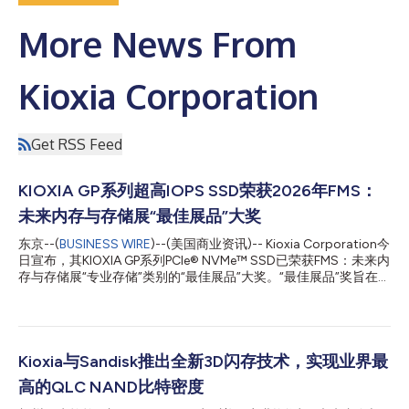
More News From
Kioxia Corporation
Get RSS Feed
KIOXIA GP系列超高IOPS SSD荣获2026年FMS：
未来内存与存储展“最佳展品”大奖
东京--(
BUSINESS WIRE
)--(美国商业资讯)-- Kioxia Corporation今
日宣布，其KIOXIA GP系列PCIe® NVMe™ SSD已荣获FMS：未来内
存与存储展“专业存储”类别的“最佳展品”大奖。“最佳展品”奖旨在表
彰卓越的产品与解决方案，嘉奖那些正在塑造内存与存储行业未来
的企业与技术。 KIOXIA GP1 PCIe 6.0 SSD是GP系列的一员，专为
AI基础设施打造，也是业界首款*1专为GPU直接访问优化的超高
IOPS PCIe® SSD。它搭载了KIOXIA XL-FLASH™第二代低延迟闪
存，在512字节数据访问下可提供高达1000万随机读取IOPS*2，
Kioxia与Sandisk推出全新3D闪存技术，实现业界最
让闪存能够作为高性能内存扩展层，帮助提升AI工作负载的GPU利
高的QLC NAND比特密度
用率。 未来内存与存储展大会总监George Mullins表示：“随着AI基
础设施不断演进，存储正成为下一代系统架构的关键推动因素。