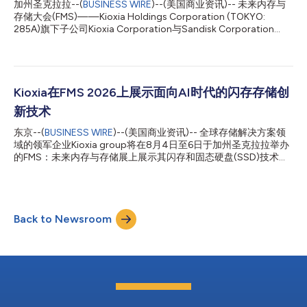
加州圣克拉拉--(
BUSINESS WIRE
)--(美国商业资讯)-- 未来内存与
KIOXIA GP系列体现了KIOXIA在闪存和AI存储技术上的持续创新。
存储大会(FMS)——Kioxia Holdings Corporation (TOKYO:
通过以前瞻性的存储架构满足新兴的AI基础设施需求，KIOXIA GP
285A)旗下子公司Kioxia Corporation与Sandisk Corporation
系列荣获今年FMS‘专业存储’类别的‘最佳展品’奖可谓实...
(Nasdaq: SNDK)今日联合发布其新一代四层单元(QLC) 3D闪存技
术。与第八代产品相比，该技术的比特密度提升高达60%，突破
37 Gb/mm²，树立了比特密度、性能和能效的行业标杆1。 新一代
技术利用两家公司革命性的CMOS直接键合至阵列(CBA)技术2，将
CMOS逻辑电路和存储阵列分别在不同的晶圆上制造，然后通过高
Kioxia在FMS 2026上展示面向AI时代的闪存存储创
精度的晶圆对晶圆对准将它们键合在一起，与第八代3D闪存相
新技术
比，提高了读写带宽，并成为业界首款达到4.8 Gb/s3接口的QLC
3D闪存技术。 此外，额外的接口改进提升了I/O数据输出的传输能
东京--(
BUSINESS WIRE
)--(美国商业资讯)-- 全球存储解决方案领
效。这些大幅度的能效升级直接解决了现代AI和云基础设施面临的
域的领军企业Kioxia group将在8月4日至6日于加州圣克拉拉举办
功耗与散热挑战。 Kioxia首席技术官Hideshi Miyajima表示：“随着
的FMS：未来内存与存储展上展示其闪存和固态硬盘(SSD)技术
AI持续支撑社会的进步，其应用正从生成式AI扩展到基于智能体
（包括专为GPU直接访问进行优化的KIOXIA GP1系列PCIe® 6.0
的...
NVMe™超高IOPS SSD）如何赋能下一代AI基础设施。通过主旨演
讲、高管圆桌讨论、技术讲座和技术演示，Kioxia将全面展示驱动
下一代AI基础设施所需的性能、可扩展性和效率的创新技术。 FMS
Back to Newsroom
2026上的亮点包括近期发布的KIOXIA CM10系列PCIe® 6.0企业级
SSD和KIOXIA NX1系列SSD，这两款产品均支持直接液冷。专为AI
和现代数据中心环境设计的KIOXIA CM10系列SSD是首款采用BiCS
FLASH™第十代闪存的企业级驱动器，而KIOXIA NX1系列则代表了
新一代E1.S PCIe® 5.0 NVMe™数据中心SSD。 在FMS 2026上，
Kioxia将发表主旨演讲并参与多场涵盖广泛议题的会议。 主旨演
讲： 《利用闪存和SSD为AI时代重新定义数据中心存储...