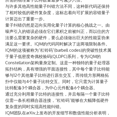
所需的物理量子比特数量最多可减少八倍。
与许多其他高性能量子纠错方法不同，这种新代码还保持
了相对较低的硬件复杂度，这标志着向可扩展的容错量子
计算迈出了重要一步。
量子纠错仍然是迈向实用化量子计算的核心挑战之一。由
噪声引入的错误必须在它们累积之前被纠正，而以往的方
法要么需要复杂的硬件，要么必须做出巨大的性能妥协来
满足这一要求。IQM的代码同时解决了这两项限制条件。
IQM的这项被称为“杠铃码”(barbell codes)的突破性技术属
于量子低密度奇偶校验码(QLDPC)系列，专为IQM的
Constellation架构量身定制。这是一种独特的量子处理器
拓扑结构，具有增强的平面连接性，其中每个量子比特能
够与12个其他量子比特进行原生交互，而传统方形网格拓
扑中仅能与4个量子比特交互。同时，它只需为计算量子
比特配备3个耦合器，为中心元件配备6个耦合器。
通过充分利用量子比特的连接性，并且每隔一个量子比特
仅需一条长程耦合器连接，“杠铃码”能够在大幅降低硬件
复杂度的同时实现高性能纠错。
IQM团队在
arXiv
上发布的开发细节和数值性能分析表明，