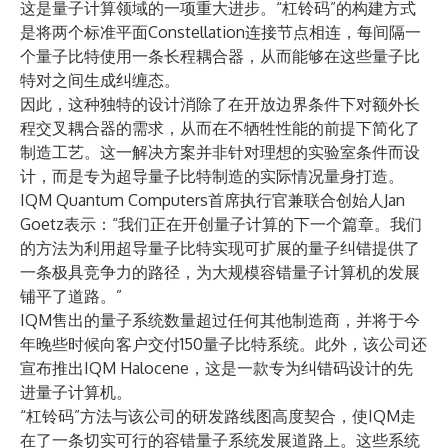
这是量子计算领域的一项重大进步。“杠铃码”的构建方式
是将两个标准平面Constellation连接节点相连，每间隔一
个量子比特使用一条长程耦合器，从而能够在这些量子比
特对之间生成纠缠态。
因此，这种独特的设计消除了在开放边界条件下对额外长
程交叉耦合器的需求，从而在不牺牲性能的前提下简化了
制造工艺。这一解决方案并非针对理想的实验室条件而设
计，而是专为超导量子比特制造的实际情况量身打造。
IQM Quantum Computers首席执行官兼联合创始人Jan
Goetz表示：“我们正在开创量子计算的下一个篇章。我们
的方法为利用超导量子比特实现可扩展的量子纠错提供了
一条极具竞争力的路径，为大规模容错量子计算机的发展
铺平了道路。”
IQM售出的量子系统数量超过任何其他制造商，并将于今
年晚些时候向客户交付150量子比特系统。此外，该公司还
宣布推出IQM Halocene，这是一款专为纠错码设计的先
进量子计算机。
“杠铃码”方法与该公司的研发路线图高度契合，使IQM走
在了一条切实可行的容错量子系统发展道路上。这些系统