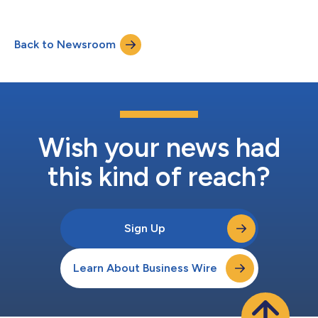
Quantistry 致力于开发面向汽车、航空航天、化工、材料及制药等
行业的云原生模拟工作流平台。 此次收购涵盖 Quantistry 的专有
软件应用、算法及知识产权。与此同时，IQM 还将吸纳 Quantistry
Back to Newsroom
的核心技术、量子化学和软件工程人才，确保技术能力与研发工作
的平稳延续，并加快平台整合进程。 此次交易已于近期完成，并
与 IQM 与 Real Asset Acquisition Corp.（RAAQ） 的业务合并同步
交割。借助此次业务合并，IQM 成为欧洲首家上市的量子计算机企
业。 此次交易将 Quantistry 领先的应用软件平台、算法模拟库及
用户友好的机器学习层与 IQM 的量子计算硬件基础设施相结合，
构建起强大的全栈解决方案，旨在加速汽车、航空航天、化工、材
料科学及制药等...
Wish your news had
this kind of reach?
Sign Up
Learn About Business Wire