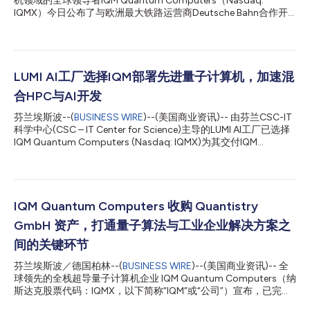
机领域的全球领导者IQM Quantum Computers（Nasdaq:
IQMX）今日公布了与欧洲最大铁路运营商Deutsche Bahn合作开
展的一项研究成果，该研究探讨了量子计算如何优化铁路列车运行
调度。 两家机构利用Deutsche Bahn的真实运营数据集，开发并测
试了一种专为企业级优化问题设计的混合量子-经典算法，这套数
据集包含德国五座城市的190趟列车时刻表，可衍生出约98,500
种可能的运行周期。 正如此处的已发布白皮书详述，IQM团队以便
LUMI AI工厂选择IQM部署先进量子计算机，加速混
于管理的分阶段方式应用了量子近似优化算法（QAOA），其中量
合HPC与AI开发
子组件在经典框架内解决较小的子问题，而该经典框架则负责处理
全规模的问题。该架构具有普适性：相同的方法可应用于物流、能
芬兰埃斯波--(
BUSINESS WIRE
)--(美国商业资讯)-- 由芬兰CSC-IT
源、制造业及其他领域的类似优化挑战。 有三项结果尤为突出：
科学中心(CSC – IT Center for Science)主导的LUMI AI工厂已选择
该框架可以在当今的硬件上运行。该框架提供了可行且高质量的解
IQM Quantum Computers (Nasdaq: IQMX)为其交付IQM
决方案，且无需依赖目前尚不存在的硬件。企业现在就可以采用这
Halocene H4先进量子计算机，旨在加速混合高性能计算、人工智
一模式，而无需等待容错系统的问世。 随着硬件的改进，该框架
能和量子计算能力的发展。 IQM Halocene H4是同类首款也是最先
也会自动得到提升。测试表明，量子组件所能处理...
进的本地部署超导量子计算机，结合了量子纠错技术与NISQ量子
比特。该系统将于2027年交付，随后将分多个阶段进行一系列升
级，并不断增加逻辑量子比特的数量。 IQM Halocene H4及升级后
IQM Quantum Computers 收购 Quantistry
的系统将使LUMI联盟的用户首次能够在全球领先的系统上开发并实
GmbH 资产，打通量子算法与工业企业解决方案之
施量子纠错(QEC)概念。 该系统将用于容错量子计算和混合计算进
步方面的联合研发工作。这将支持在通往容错量子计算的关键路径
间的关键环节
上取得的新发明，并创造新的商业化机遇。 这一具有前瞻性的发
芬兰埃斯波／德国柏林--(
BUSINESS WIRE
)--(美国商业资讯)-- 全
展路径确保了欧洲用户今天就可以进行实验，同时为明天全面可扩
球领先的全栈超导量子计算机企业 IQM Quantum Computers（纳
展的量子平台做好准备。该系统还将为欧洲终端用户提供研究和创
斯达克股票代码：IQMX，以下简称“IQM”或“公司”）宣布，已完成
新所需的高性能量子计算资源，以及建...
对总部位于德国柏林的 Quantistry GmbH 部分资产的收购。