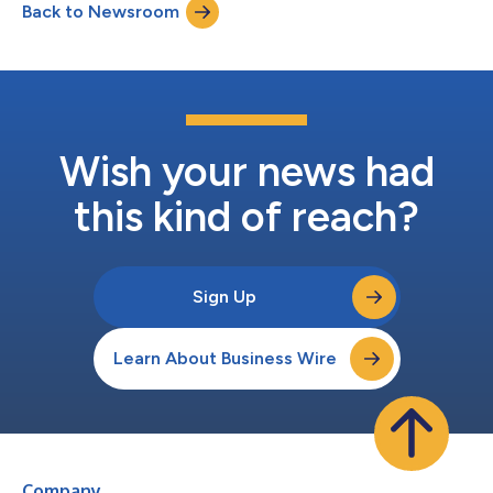
Back to Newsroom
Chemie-, Werkstoff- und Pharmaindustrie. Die erworbenen
Vermögenswerte umfassen proprietäre Softwareanwe...
Wish your news had
this kind of reach?
Sign Up
Learn About Business Wire
Company