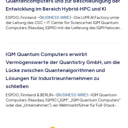
Quantencomputers und zur Beschleunigung der
Entwicklung im Bereich Hybrid-HPC und KI
ESPOO, Finnland--(
BUSINESS WIRE
)--Die LUMI AI Factory unter
der Leitung des CSC – IT Center for Science hat IQM Quantum
Computers (Nasdaq: IQMX) mit der Lieferung des IQM Halocene
H4 beauftragt, eines fortschrittlichen Quantencomputers, der
die Leistungsfähigkeit in den Bereichen hybrides
Hochleistungsrechnen, künstliche Intelligenz und
Quantencomputing steigern soll. Der IQM Halocene H4 ist der
erste und fortschrittlichste supraleitende Vor-Ort-
IQM Quantum Computers erwirbt
Quantencomputer seiner Art, der Quantenfehlerkorr...
Vermögenswerte der Quantistry GmbH, um die
Lücke zwischen Quantenalgorithmen und
Lösungen für Industrieunternehmen zu
schließen
ESPOO, Finnland & BERLIN--(
BUSINESS WIRE
)--IQM Quantum
Computers (Nasdaq: IQMX) („IQM“, „IQM Quantum Computers“
oder das „Unternehmen“), ein Weltmarktführer für Full-Stack-
Supraleiter-Quantencomputer, hat ausgewählte
Vermögenswerte der Quantistry GmbH übernommen, einem in
Berlin ansässigen Entwickler einer cloud-nativen Simulations-
Workflow-Plattform für die Automobil-, Luft- und Raumfahrt-,