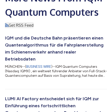
Quantum Computers
Get RSS Feed
IQM und die Deutsche Bahn präsentieren einen
Quantenalgorithmus für die Fahrplanerstellung
im Schienenverkehr anhand realer
Betriebsdaten
MÜNCHEN--(
BUSINESS WIRE
)--IQM Quantum Computers
(Nasdaq: IQMX) , ein weltweit führender Anbieter von Full-Stack-
Quantencomputern auf Basis von Supraleitung, hat heute die
Ergebnisse einer Forschungskooperation mit der Deutschen
Bahn, Europas größtem Bahnbetreiber, veröffentlicht. Es wurde
untersucht, wie Quantencomputer die Fahrplanerstellung im
Schienenverkehr verbessern können. Anhand eines realen
Betriebsdatensatzes der Deutschen Bahn – eines Fahrplans mit
LUMI AI Factory entscheidet sich für IQM zur
190 Fahrten zwischen fünf deutschen...
Einführung eines fortschrittlichen