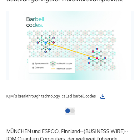
IQM´s breakthrough technology, called barbell codes.
MÜNCHEN und ESPOO, Finnland--(
BUSINESS WIRE
)--
IQM Quantum Computers, der weltweit führende