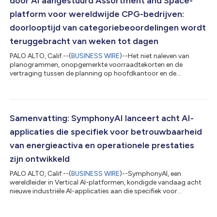
door AI aangestuurd Assortment and Space-
platform voor wereldwijde CPG-bedrijven:
doorlooptijd van categoriebeoordelingen wordt
teruggebracht van weken tot dagen
PALO ALTO, Calif.--(
BUSINESS WIRE
)--Het niet naleven van
planogrammen, onopgemerkte voorraadtekorten en de
vertraging tussen de planning op hoofdkantoor en de
uitvoering in de winkels kosten supermarkten aantoonbaar
omzet, derving en personeelsuren. De tools die zijn ontwikkeld
voor categorieplanning zijn nooit ontworpen om die
uitvoeringskloof te dichten. Als reactie hierop heeft
SymphonyAI, wereldwijd leider op het gebied van verticale AI
Samenvatting: SymphonyAI lanceert acht AI-
vandaag de beschikbaarheid aangekondigd van CINDE Asso...
applicaties die specifiek voor betrouwbaarheid
van energieactiva en operationele prestaties
zijn ontwikkeld
PALO ALTO, Calif.--(
BUSINESS WIRE
)--SymphonyAI, een
wereldleider in Vertical AI-platformen, kondigde vandaag acht
nieuwe industriële AI-applicaties aan die specifiek voor
energieoperatoren zijn ontwikkeld. Dit markeert de meest
doelgerichte uitbreiding van IRIS Foundry in de energiesector