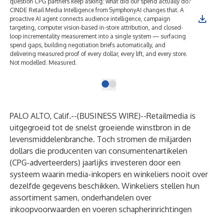
question CPG partners keep asking: what did our spend actually do?
CINDE Retail Media Intelligence from SymphonyAI changes that. A
proactive AI agent connects audience intelligence, campaign
targeting, computer vision-based in-store attribution, and closed-
loop incrementality measurement into a single system — surfacing
spend gaps, building negotiation briefs automatically, and
delivering measured proof of every dollar, every lift, and every store.
Not modelled. Measured.
PALO ALTO, Calif.--(
BUSINESS WIRE
)--
Retailmedia is
uitgegroeid tot de snelst groeiende winstbron in de
levensmiddelenbranche. Toch stromen de miljarden
dollars die producenten van consumentenartikelen
(CPG-adverteerders) jaarlijks investeren door een
systeem waarin media-inkopers en winkeliers nooit over
dezelfde gegevens beschikken. Winkeliers stellen hun
assortiment samen, onderhandelen over
inkoopvoorwaarden en voeren schapherinrichtingen