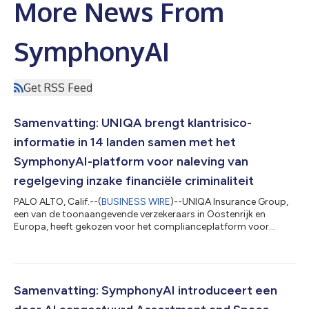
More News From
SymphonyAI
Get RSS Feed
Samenvatting: UNIQA brengt klantrisico-
informatie in 14 landen samen met het
SymphonyAI-platform voor naleving van
regelgeving inzake financiële criminaliteit
PALO ALTO, Calif.--(
BUSINESS WIRE
)--UNIQA Insurance Group,
een van de toonaangevende verzekeraars in Oostenrijk en
Europa, heeft gekozen voor het complianceplatform voor
financiële criminaliteit van SymphonyAI. SymphonyAI is
wereldwijde koploper op het gebied van verticale AI. Het doel is
om de klantonderzoeksprocedures (CDD) binnen de hele
Midden- en Oost-Europese regio te harmoniseren. Met
activiteiten in 14 landen en ongeveer 17 miljoen klanten brengt
Samenvatting: SymphonyAI introduceert een
UNIQA een van de meest complexe complian...