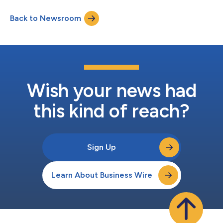
tot op vandaag. In tegenstelling tot algemene software voor
activabeheer, zijn deze applicaties ontwikkeld rond de
Back to Newsroom
specifieke uitvalmodi, procesdynamiek en regelgevende
verplichtingen van activiteiten voor ene...
Wish your news had
this kind of reach?
Sign Up
Learn About Business Wire