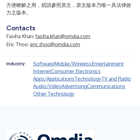
方便瞭解之用，煩請參照原文，原文版本乃唯一具法律效
力之版本。
Contacts
Fasiha Khan:
fasiha.khan@omdia.com
Eric Thoo:
eric.thoo@omdia.com
Software
Mobile/Wireless
Entertainment
Industry:
Internet
Consumer Electronics
Apps/Applications
Technology
TV and Radio
Audio/Video
Advertising
Communications
Other Technology