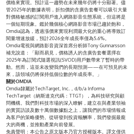
價格來實現。預計這一趨勢在未來幾年仍將十分顯著。儘
管2025年的數據表明，折扣價的含廣告套餐可以吸引大量
對價格敏感的訂閱用戶進入網路影音生態系統，但這將是
一個短期現象。鑑於幾個核心網路影音市場已趨於飽和，
Omdia認為，透過漲價來實現利潤最大化的重心將導致訂
閱量增速放緩，預計2026全年成長率僅為5.6%。
Omdia電視與網路影音資深首席分析師Tony Gunnarsson
補充說道：「顯而易見，價格誘人的含廣告套餐選擇在
2025年為訂閱式隨選視訊(SVOD)用戶數帶來了暫時的帶
動。然而，這並未改變我們的長期預測——在可預見的未
來，該領域仍將保持低個位數的年成長率。」
關於OMDIA
Omdia隸屬於TechTarget, Inc.
，d/b/a Informa
TechTarget（納斯達克代碼：TTGT），為科技研究與顧
問機構。我們對科技市場的深入瞭解，建立在與產業領袖
的實質訪談及數十萬個數據點之上，讓我們的市場情報成
為客戶的策略優勢。從研發到投資報酬率，我們發掘最龐
大的商機，並推動產業向前發展。
免責聲明：本公告之原文版本乃官方授權版本。譯文僅供