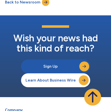
Back to Newsroom
Samsung拜市場需求穩定和供應充足之賜，在2026年第二季繼續
穩坐智慧型手機最大廠商的寶座，市佔率達22%。Galaxy S26系列
推出時間的延後將高階市場的部分需求延後到第二季。同時由於中
國競爭對手採取更保守的策略，縮編系列產品並提高設備出貨價
格，Samsung也擴大了入門級市場的市佔率。 Apple創下該公司
史上最佳的第二季業績，在這傳統淡季中奪得高達20%的市場份
額，創下歷史新高。iPhone 17系列引爆了一股Apple史上數一數二
的換機與升級熱潮。此外，當大多數競爭對手被迫漲價時，Apple
Wish your news had
穩定的定價令該公司從中受惠。然而，Apple在...
this kind of reach?
Sign Up
Learn About Business Wire
Company