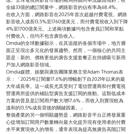
億。全球電視與影音市場的格局持續向串流媒體傾斜，在
全線33億的總訂閱量中，網路影音的佔有率為68.4%。
在收入方面，網路影音在2025年首次超越付費電視。網路
影音收入成長13.5%至1760億美元，而付費電視收入則下降
4%至1700億美元。上述兩項數據均包含會員訂閱和單點
付費收入，但均不包含廣告收入。
Omdia的全球數據顯示，在其追蹤的各個市場中，地方層
面正呈現出多元化的發展趨勢。然而，一個核心的共同主
題是：新的、價格更低的廣告支援套餐正在持續吸引新用
戶加入網路影音領域。
Omdia媒體、娛樂與廣告團隊業務主管Adam Thomas
表
示：「2025年訂閱量17.6%的增幅創下自2021年以來的最
大年成長率。這一成長尤其受到了電信營運商和付費電視
營運商所提供的補貼型廣告支援訂閱的推動。這類低成本
方案的普及是訂閱用戶數大增17.6%，而收入則實現較為
溫和的13.5%成長背後的關鍵因素。」
整個產業的另一個明顯趨勢是，網路影音平台正將發展重
心從增加訂閱用戶數量轉向最大化提升現有使用者的付費
水平來實現收入的增長，通常表現為提高無廣告高階訂閱