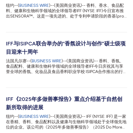
纽约--(
BUSINESS WIRE
)--(美国商业资讯)-- 香料、香水、食品配
料、健康和生物科学领域的全球领导者IFF (NYSE: IFF)今日宣布推
出SENSORA™。这是一项先进的、处于专利申请阶段的香基(pro-
fragrance)技术，旨在彻底改变香氛在家居、织物和个人护理应用
中的体验方式。为迎合消费者对更持久、更精致香氛体验的日益增
长的需求，SENSORA™能够呈现随时间演变的香气轮廓并实现持
续释放，将愉悦感延伸至初次使用之后。 IFF Scent总裁Ana Paula
Mendonça表示：“通过SENSORA™，我们将香氛表现推向了全新
IFF与ISIPCA联合举办的“香氛设计与创作”硕士级项
境界——在现实生活中，香气在初次使用后的很长一段时间内仍
目迎来十周年
能持续散发。通过将香基科学与我们在香氛设计方面的深厚专业知
识相结合，我们正在创造更持久、更具意义的体验，为消费者带来
法国凡尔赛--(
BUSINESS WIRE
)--(美国商业资讯)-- 香料、香氛、
愉悦。” 当香基科学遇上香氛体验增强 香基是一种旨在实现香氛可
食品配料、健康和生物科学领域的全球领导者IFF今日庆祝其与享
控释放的递送系统。SENSORA™的核心是一项创新的香基机制，
誉全球的香氛、化妆品及食品香料职业学校 ISIPCA合作推出的行业
旨在随着时间的推移逐步释放复杂的香气维度。该机制由光照触发
领先“香氛设计与创作”认证硕士级项目迎来十周年。自2016年启动
——室内和室外光照均可触发——从而实现香氛从储存到使用过
以来，IFF ISIPCA项目已培养了来自40个国家的180多名专业人
程中的可控、分阶段释放。 S...
士，迄今已有130名毕业生，且毕业生在毕业六个月内的就业率高
达100%。 项目赞助人兼IFF香氛部门数字业务高级副总裁Valery
Claude表示：“在过去的十年里，IFF ISIPCA建立了一个强大的人才
IFF《2025年多做善事报告》重点介绍基于自然创
储备库，培养了众多背景多元、潜力出众的香氛专业人才，他们兼
新所取得的进展
具卓越的创造力、科学专业知识和全球化视野。随着新一代香氛人
才蓄势待发，准备推动整个行业的创新，我们的未来充满光明。”
纽约--(
BUSINESS WIRE
)--(美国商业资讯)-- IFF (NYSE: IFF) 是一家
作为突破性的研究生项目，IFF ISIPCA为有志投身香氛领域的学子
在香精、香料、食品配料以及健康与生物科学领域处于全球领先地
提供了绝佳的切入点。通过将IFF逾135年的创意传承与科学驱动的
位的企业。该公司的《2025年多做善事报告》（2025 Do More
创新与ISIPCA卓越的学术水平相结合，这个专门的香氛设计与创作
Good Report），重点阐述了公司致力于为人类和地球创造更优质