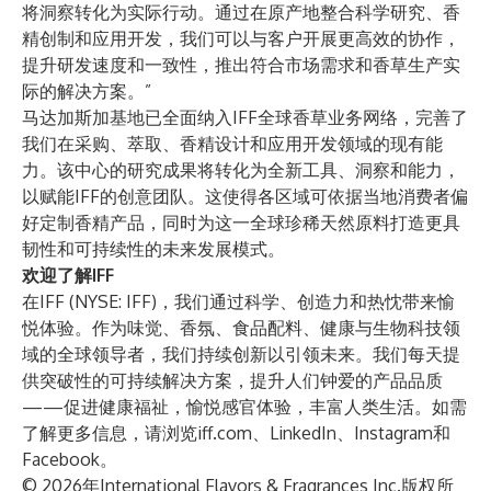
将洞察转化为实际行动。通过在原产地整合科学研究、香
精创制和应用开发，我们可以与客户开展更高效的协作，
提升研发速度和一致性，推出符合市场需求和香草生产实
际的解决方案。”
马达加斯加基地已全面纳入IFF全球香草业务网络，完善了
我们在采购、萃取、香精设计和应用开发领域的现有能
力。该中心的研究成果将转化为全新工具、洞察和能力，
以赋能IFF的创意团队。这使得各区域可依据当地消费者偏
好定制香精产品，同时为这一全球珍稀天然原料打造更具
韧性和可持续性的未来发展模式。
欢迎了解IFF
在IFF (NYSE: IFF)，我们通过科学、创造力和热忱带来愉
悦体验。作为味觉、香氛、食品配料、健康与生物科技领
域的全球领导者，我们持续创新以引领未来。我们每天提
供突破性的可持续解决方案，提升人们钟爱的产品品质
——促进健康福祉，愉悦感官体验，丰富人类生活。如需
了解更多信息，请浏览
iff.com
、
LinkedIn
、
Instagram
和
Facebook
。
© 2026年International Flavors & Fragrances Inc.版权所