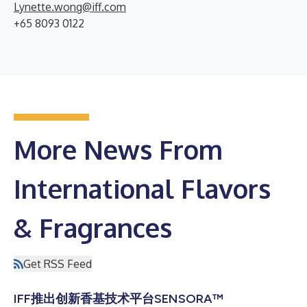
Lynette.wong@iff.com
+65 8093 0122
More News From
International Flavors
& Fragrances
Get RSS Feed
IFF推出创新香基技术平台SENSORA™