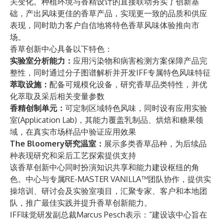
关变化。种植环境与香精设计的直接联动夯实了创新基
础，产出风味更佳的香草产品，实现更一致的品质和供应
表现，同时助力客户自信地将特色香草风味体验推向市
场。
香草创新中心具备以下特色：
实验室分析能力：
应用污染物和病害检测方案保障产品完
整性，同时通过分子图谱解析并开发IFF专属特色风味特征
萃取设施：
配备可规模化设备，研究香草品类特性，并优
化萃取及采后相关变量参数
香精创制单元：
可定制区域特色风味，同时设有应用实验
室(Application Lab)，其能力覆盖乳制品、烘焙和糖果领
域，在真实市场样品中验证应用效果
The Bloomery研究温室：
展示多类香草品种，为后续品
种表现研究和采后工艺探索提供支持
该香草创新中心同时扮演知识共享和能力建设枢纽的角
色。中心与专属RE-MASTER VANILLA™团队协作，提供实
操培训、研讨会及实验室项目，汇聚专家、客户和本地团
队，推广最佳实践并提升香草创新能力。
IFF味觉研发副总裁Marcus Pesch表示：“建设该中心旨在