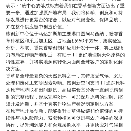
表示：“该中心的落成标志着我们在
香草创新
方面迈出了重
要一步。通过加强原产地布局，我们将科学、创意和可持
续发展进行更紧密的结合，以应对气候变化、保障品质，
并在整个供应链中创造价值。”
该创新中心位于马达加斯加主要港口图阿马西纳，毗邻香
草种植区和采后加工区，占地面积650平方米，集实验室
分析、萃取、香氛香精创制和应用开发于一体。将上述能
力布局在作物产地附近，有助于IFF更好地理解天然原料的
特性差异，并将实地洞察转化为面向全球客户的定制化解
决方案。
香草是全球最复杂的天然原料之一，其特质受气候、采后
处理和熟化工艺等因素影响。该创新空间支持IFF追踪原料
从原产地萃取和田间测试、高级实验室分析一直到香精创
制的完整旅程，形成完整闭环，可加深对原料的理解、缩
短开发周期，并基于真实作物生产状况制定解决方案。
在原产地开展创新，能够提升香草供应链和价值链的可持
续性与抗风险能力。紧邻种植区可促进与农户网络的深度
协作，提升溯源能力和合规采购水平，并更快应对气候相