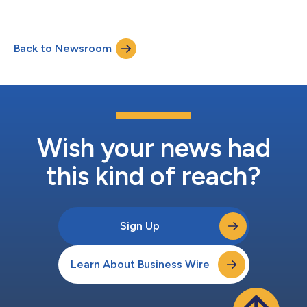
项目拓宽了香氛行业的就业渠道。项目为学生在香氛研发、市场营
产品与体验的承诺。IFF日益以自然为本的产品组合彰显了可持续
销、销售以及调香创作...
发展的核心地位，并将公司的创新聚焦于生物学与化学的交汇融
合。通过持续投入研发、拓展全球创新合作伙伴关系以及在整个价
Back to Newsroom
值链中产生可衡量的积极影响，该报告展示了IFF如何在减少环境
影响的同时，为客户和消费者提供差异化的表现和长期价值。 IFF
首席执行官Erik Fyrwald表示：“IFF《2025年多做善事报告》显
示，我们在推进基于自然解决方案以及强化产品组合方面取得了显
著进展。我们将继续聚焦高价值、以科学为导向的增长，并通过提
供差异化解决方案来助力客户加速成功，从而与客户共同赢得市
场。” 今年的报告重点介绍了整个组织取得的关键成就，以及IFF的
创新所产生的影响，这些内容围绕与报告主题“可能的科学”相契合
Wish your news had
的四大核心支柱展开：负责任采购、...
this kind of reach?
Sign Up
Learn About Business Wire