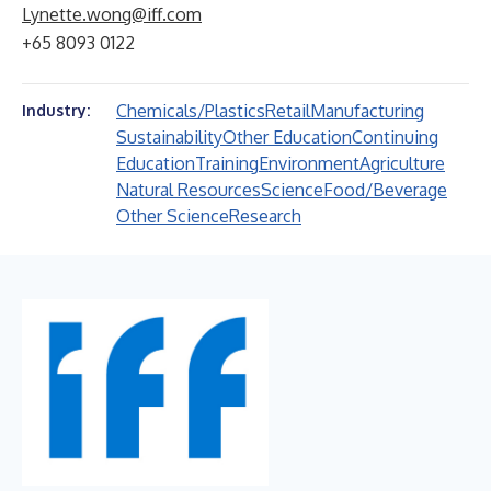
Lynette.wong@iff.com
+65 8093 0122
Chemicals/Plastics
Retail
Manufacturing
Industry:
Sustainability
Other Education
Continuing
Education
Training
Environment
Agriculture
Natural Resources
Science
Food/Beverage
Other Science
Research