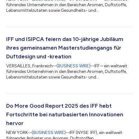
führendes Unternehmen in den Bereichen Aromen, Duftstoffe,
Lebensmittelzutaten sowie Gesundheits- und
Biowissenschaften – gab heute die Einführung von SENSORA™
bekannt, seiner fortschrittlichen, zum Patent angemeldeten Pro-
Fragrance-Technologie, die das Dufterlebnis in den Bereichen
Haushalts-, Textil- und Körperpflegeprodukte revolutionieren
soll. SENSORA™ wurde entwickelt, um der steigenden
IFF und ISIPCA feiern das 10-jährige Jubiläum
Nachfrage nach einem länger anhaltenden und r...
ihres gemeinsamen Masterstudiengangs für
Duftdesign und -kreation
VERSAILLES, Frankreich--(
BUSINESS WIRE
)--IFF – ein weltweit
führendes Unternehmen in den Bereichen Aromen, Duftstoffe,
Lebensmittelzutaten sowie Gesundheits- und
Biowissenschaften – feiert das 10- jährige Jubiläum seines
branchenführenden, akkreditierten Masterstudiengangs für
Duftdesign und -kreation, der in Zusammenarbeit mit ISIPCA,
der weltbekannten Ausbildungsstätte für Berufe in den
Bereichen Parfümerie, Kosmetik und Lebensmittelaromen,
Do More Good Report 2025 des IFF hebt
entwickelt wurde. Seit seinem Start im Jahr 2016 hat...
Fortschritte bei naturbasierten Innovationen
hervor
NEW YORK--(
BUSINESS WIRE
)--IFF (NYSE: IFF), ein weltweit
führender Anbieter von Aromen, Duftstoffen,