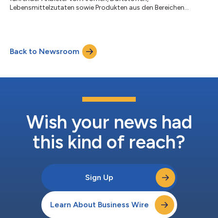
Lebensmittelzutaten sowie Produkten aus den Bereichen
Gesundheit und Biowissenschaften, hat seinen Do More Good
Report 2025 veröffentlicht, in dem das Engagement des
Unternehmens für die Entwicklung besserer Produkte und
Erlebnisse für die Menschen und den Planeten hervorgehoben
Back to Newsroom
wird. Das zunehmend auf Naturstoffen basierende Portfolio von
IFF unterstreicht die zentrale Rolle der Nachhaltigkeit...
Wish your news had
this kind of reach?
Sign Up
Learn About Business Wire