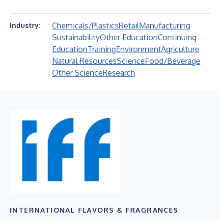
Chemicals/Plastics
Retail
Manufacturing
Industry:
Sustainability
Other Education
Continuing
Education
Training
Environment
Agriculture
Natural Resources
Science
Food/Beverage
Other Science
Research
INTERNATIONAL FLAVORS & FRAGRANCES