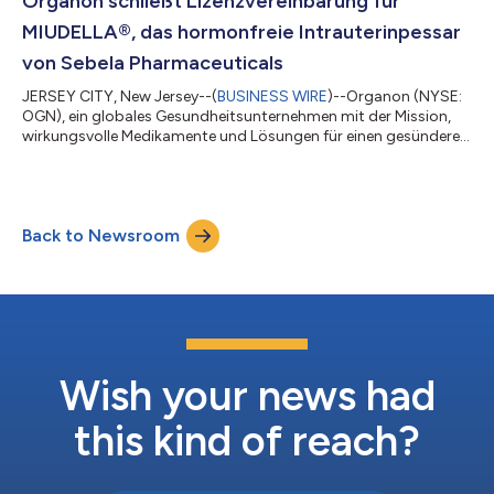
Organon schließt Lizenzvereinbarung für
erstes und derzeit einziges Pertuzumab-Biosimilar in Europa...
MIUDELLA®, das hormonfreie Intrauterinpessar
von Sebela Pharmaceuticals
JERSEY CITY, New Jersey--(
BUSINESS WIRE
)--Organon (NYSE:
OGN), ein globales Gesundheitsunternehmen mit der Mission,
wirkungsvolle Medikamente und Lösungen für einen gesünderen
Alltag anzubieten, gab heute bekannt, dass es eine
Vereinbarung über die exklusive Lizenzierung der weltweiten
Rechte an MIUDELLA, dem hormonfreien Kupfer-
Intrauterinpessar (IUP) von Sebela Pharmaceuticals,
Back to Newsroom
geschlossen hat. Die Wirksamkeit dieser Transaktion unterliegt
der Prüfung gemäß dem Hart-Scott-Rodino Antitrust Imp...
Wish your news had
this kind of reach?