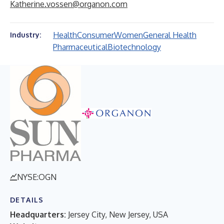
Katherine.vossen@organon.com
Health
Consumer
Women
General Health
Industry:
Pharmaceutical
Biotechnology
ORGANON & CO.
NYSE:OGN
DETAILS
Headquarters:
Jersey City, New Jersey, USA