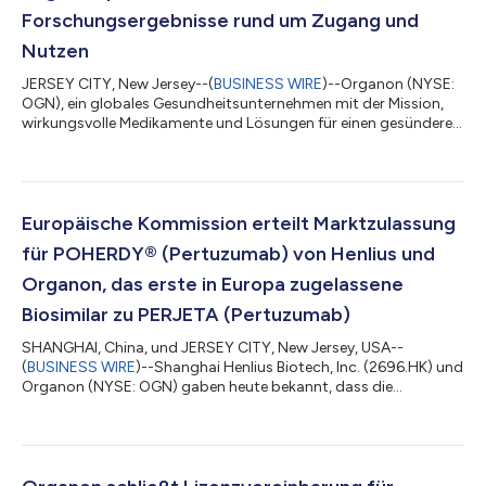
Forschungsergebnisse rund um Zugang und
Nutzen
JERSEY CITY, New Jersey--(
BUSINESS WIRE
)--Organon (NYSE:
OGN), ein globales Gesundheitsunternehmen mit der Mission,
wirkungsvolle Medikamente und Lösungen für einen gesünderen
Alltag bereitzustellen, wird auf der führenden internationalen
wissenschaftlichen Konferenz ISPOR 2026, die von der
International Society for Pharmacoeconomics and Outcomes
Research ausgerichtet wird, Daten zu den Themen
Frauengesundheit, Biosimilars, Dermatologie und Neurologie
Europäische Kommission erteilt Marktzulassung
vorstellen. Die Konferenz mit Schwerpunkt a...
für POHERDY® (Pertuzumab) von Henlius und
Organon, das erste in Europa zugelassene
Biosimilar zu PERJETA (Pertuzumab)
SHANGHAI, China, und JERSEY CITY, New Jersey, USA--
(
BUSINESS WIRE
)--Shanghai Henlius Biotech, Inc. (2696.HK) und
Organon (NYSE: OGN) gaben heute bekannt, dass die
Europäische Kommission die Zulassung für POHERDY®
(Pertuzumab) 420 mg/14 ml Injektion zur intravenösen
Verabreichung erteilt hat. Damit ist POHERDY das erste und
einzige in Europa zugelassene Biosimilar zu PERJETA
(Pertuzumab) für alle Indikationen des Referenzprodukts.1 „Als