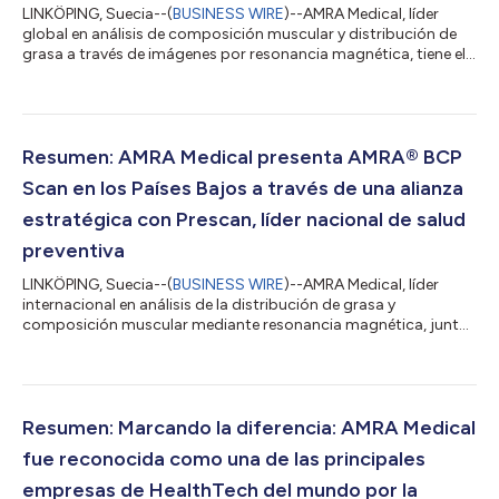
LINKÖPING, Suecia--(
BUSINESS WIRE
)--AMRA Medical, líder
global en análisis de composición muscular y distribución de
grasa a través de imágenes por resonancia magnética, tiene el
agrado de anunciar el reposicionamiento de su marca,
apoyado por el lanzamiento de un sitio web renovado y la
presentación de un nuevo lema, “Insights Within”. Esta
actualización estratégica refleja el compromiso de AMRA por
colocar a sus clientes y colaboradores en el centro de su visión,
Resumen: AMRA Medical presenta AMRA® BCP
para convertirse en el socio...
Scan en los Países Bajos a través de una alianza
estratégica con Prescan, líder nacional de salud
preventiva
LINKÖPING, Suecia--(
BUSINESS WIRE
)--AMRA Medical, líder
internacional en análisis de la distribución de grasa y
composición muscular mediante resonancia magnética, junto
con Prescan, líder holandés en atención sanitaria preventiva,
tienen el placer de anunciar el lanzamiento oficial en los Países
Bajos de su innovador servicio AMRA® BCP Scan, basado en
AMRA® Profiler (CE, NB 2862). El lanzamiento, que supone la
tercera entrada de BCP Scan en un nuevo mercado en 2025
Resumen: Marcando la diferencia: AMRA Medical
(Suecia y Alemania), amplía...
fue reconocida como una de las principales
empresas de HealthTech del mundo por la