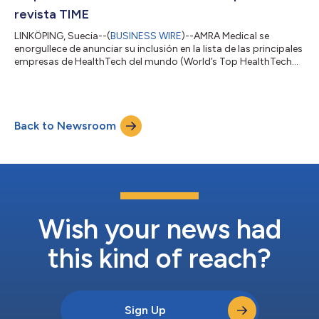
revista TIME
LINKÖPING, Suecia--(
BUSINESS WIRE
)--AMRA Medical se
enorgullece de anunciar su inclusión en la lista de las principales
empresas de HealthTech del mundo (World’s Top HealthTech
Companies), publicada hoy por TIME en colaboración con
Statista. Este reconocimiento posiciona a AMRA dentro de una
minoría destacada de innovadores globales que lideran la
transformación del cuidado de la salud. La selección, que llega
Back to Newsroom
apenas una semana después de celebrar 15 años de progreso e
innovación de AMRA en el...
Wish your news had
this kind of reach?
Sign Up