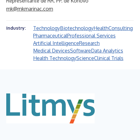
Representante de RR. PP. de Konovo
mk@mkmarinac.com
Technology
Biotechnology
Health
Consulting
Industry:
Pharmaceutical
Professional Services
Artificial Intelligence
Research
Medical Devices
Software
Data Analytics
Health Technology
Science
Clinical Trials