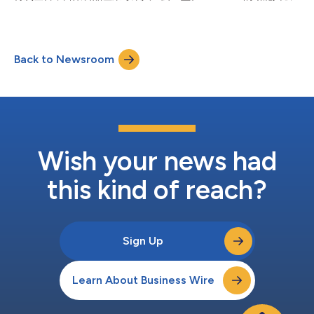
加了16%。包括食品雜貨、高級食品、肉類、家禽、熟食、穀物、
引力驚人，85%的展位已被預訂。 SIAL Paris將迎接來自200個國
豆類、蔬菜水果在內的多個品類均已接近飽和。 其他品類的招商
家的29.5萬位專業人士，展區廣達28萬平方公尺，展出品項涵蓋
活動也獲得熱烈回響，像是綜合性食...
食品產業的各個領域，規模驚人。 推動創新的全球食品轉型中樞
本屆SIAL Paris處在重大人口、環境和地緣政治挑戰的背景脈絡之
Back to Newsroom
下，扮演中樞角色鼓勵經由創新促進行動、業務與轉型。它匯整所
有領域的理念、計畫與解決方案來應對當下的挑戰，同時又激盪全
球食品業開發更多想法。 本次展會一如歷屆展會，將獻上獨家沉
浸式體驗，促進有實質意義的交流和商機。SIAL Paris有如食品創
新的國際展示窗口，幫助各家品牌與公司開發新市場，同時又從全
球趨勢中汲取靈感，串聯世界各地的食品生態系統。 2026年的展
覽推出以下幾項精彩亮點： SIAL創新將開發最新的食品創新；
SIAL演講將邀請食品主流趨勢專家與先驅出席會議； SIAL峰會共
Wish your news had
推出三場頂級峰會探討...
this kind of reach?
Sign Up
Learn About Business Wire