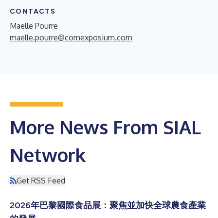
CONTACTS
Maelle Pourre
maelle.pourre@comexposium.com
More News From SIAL
Network
Get RSS Feed
2026年巴黎國際食品展：聚焦並加快全球農食產業