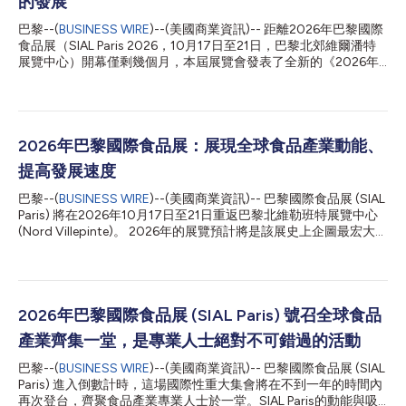
的發展
巴黎--(
BUSINESS WIRE
)--(美國商業資訊)-- 距離2026年巴黎國際
食品展（SIAL Paris 2026，10月17日至21日，巴黎北郊維爾潘特
展覽中心）開幕僅剩幾個月，本屆展覽會發表了全新的《2026年
SIAL洞見報告》。這是一份國際分析報告，指出了將深刻改變食品
市場和消費者行為的十大趨勢。 該報告聚集Kantar Food 360™、
Circana和ProtéinesXTC的獨家資料，彰顯消費者在飲食方面更加
個人化、功能化和注重體驗的趨勢，同時揭示消費者在面對經濟、
健康和環境挑戰時所做出的新權衡。 2026年食品產業的10大核心
2026年巴黎國際食品展：展現全球食品產業動能、
洞見 1. 健康飲食：優質體能的能量源泉 消費者正在尋求可衡量的
提高發展速度
益處：蛋白質、膳食纖維、能量、免疫力或腸道健康。 2. 「腸
腦」：促進心理健康的食物 睡眠、壓力管理、荷爾蒙平衡和認知
巴黎--(
BUSINESS WIRE
)--(美國商業資訊)-- 巴黎國際食品展 (SIAL
表現正日益影響著人們的飲食選擇。 3. 愉悅感成為一種有意識的
Paris) 將在2026年10月17日至21日重返巴黎北維勒班特展覽中心
體驗 頂級的味覺體驗、大膽的風味和美食探索正逐漸興起。 4. 全
(Nord Villepinte)。 2026年的展覽預計將是該展史上企圖最宏大的
球承諾走向個人化 減少碳足跡、縮短供應鏈和提高可及性，正逐
一屆活動，突破2024年才創下的空前紀錄，進一步坐穩它身為全
步取代泛泛而談的「天然」產品概念。 5. 植物性飲食邁入新階段
球食品產業指標的地位。 巴黎國際食品展再度自我定位為重要產
除了肉類替代...
業加速器、最佳創新展場與塑造全球食品未來趨勢的策略觀察站。
2026年巴黎國際食品展已有85%的展覽空間預訂一空，預計將吸
引8000家參展商、295000名專業人士，超過28萬平方米的展覽
2026年巴黎國際食品展 (SIAL Paris) 號召全球食品
空間將展示10大關鍵食品品類。這個驚人的規模不僅證明該展宏大
產業齊集一堂，是專業人士絕對不可錯過的活動
的國際影響力，也體現整個食品價值鏈內所有企業的決心。 旺盛
的商業動能和高度國際化的展覽 雖然距離揭幕尚有七個月的時
巴黎--(
BUSINESS WIRE
)--(美國商業資訊)-- 巴黎國際食品展 (SIAL
間，2026年巴黎國際食品展已經開始締造強勁的商業指標。售出
Paris) 進入倒數計時，這場國際性重大集會將在不到一年的時間內
的展示空間已逾26萬平方公尺，較上一屆在同一時間的售出數量增
再次登台，齊聚食品產業專業人士於一堂。SIAL Paris的動能與吸