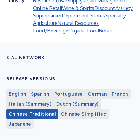
Restaurant/Bar
Supply Chain Management
Industry:
Online Retail
Wine & Spirits
Discount/Variety
Supermarket
Department Stores
Specialty
Agriculture
Natural Resources
Food/Beverage
Organic Food
Retail
SIAL NETWORK
RELEASE VERSIONS
English
Spanish
Portuguese
German
French
Italian (Summary)
Dutch (Summary)
Chinese Traditional
Chinese Simplified
Japanese