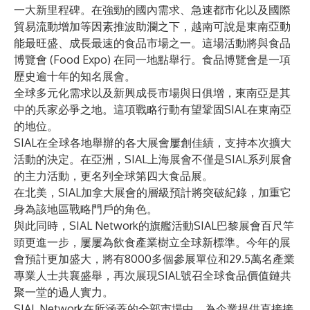
一大新里程碑。在強勁的國內需求、急速都市化以及國際
貿易流動增加等因素推波助瀾之下，越南可說是東南亞動
能最旺盛、成長最速的食品市場之一。這場活動將與食品
博覽會 (Food Expo) 在同一地點舉行。食品博覽會是一項
歷史逾十年的知名展會。
全球多元化需求以及新興成長市場與日俱增，東南亞是其
中的兵家必爭之地。這項戰略行動有望鞏固SIAL在東南亞
的地位。
SIAL在全球各地舉辦的各大展會屢創佳績，支持本次擴大
活動的決定。在亞洲，SIAL上海展會不僅是SIAL系列展會
的主力活動，更名列全球第四大食品展。
在北美，SIAL加拿大展會的層級預計將突破紀錄，加重它
身為該地區戰略門戶的角色。
與此同時，SIAL Network的旗艦活動SIAL巴黎展會百尺竿
頭更進一步，屢屢為飲食產業樹立全球新標準。今年的展
會預計更加盛大，將有8000多個參展單位和29.5萬名產業
專業人士共襄盛舉，再次展現SIAL號召全球食品價值鏈共
聚一堂的過人實力。
SIAL Network在所涵蓋的全部市場中，為企業提供直接接