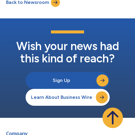
Back to Newsroom
dierenwelzijn, wetenschappelijke integriteit en operationele
uitmuntendheid in al zijn preklinische onde...
Wish your news had
this kind of reach?
Sign Up
Learn About Business Wire
Company