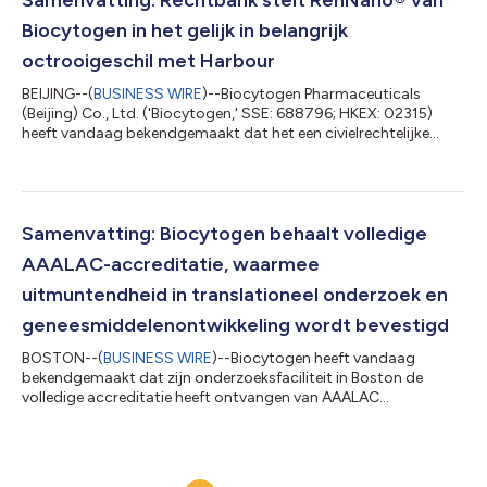
platformtechnologieën. Daarna heeft Whitehawk de op...
Biocytogen in het gelijk in belangrijk
octrooigeschil met Harbour
BEIJING--(
BUSINESS WIRE
)--Biocytogen Pharmaceuticals
(Beijing) Co., Ltd. ('Biocytogen,' SSE: 688796; HKEX: 02315)
heeft vandaag bekendgemaakt dat het een civielrechtelijke
uitspraak in eerste aanleg heeft ontvangen van de Rechtbank
voor Intellectuele Eigendom van Shanghai. De rechtbank
oordeelde dat Biocytogen geen inbreuk heeft gemaakt op de
relevante octrooirechten waarop eiser Harbour Antibodies BV
('Harbour') zich beriep, en veroordeelde de eiser tot het dragen
Samenvatting: Biocytogen behaalt volledige
van de proceskosten. Deze uit...
AAALAC-accreditatie, waarmee
uitmuntendheid in translationeel onderzoek en
geneesmiddelenontwikkeling wordt bevestigd
BOSTON--(
BUSINESS WIRE
)--Biocytogen heeft vandaag
bekendgemaakt dat zijn onderzoeksfaciliteit in Boston de
volledige accreditatie heeft ontvangen van AAALAC
International, een wereldwijd erkende organisatie die zich inzet
voor uitmuntendheid in de zorg en het gebruik van proefdieren.
De accreditatie weerspiegelt het voortdurende streven van
Biocytogen naar de hoogste normen op het gebied van