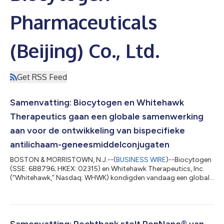
Pharmaceuticals
(Beijing) Co., Ltd.
Get RSS Feed
Samenvatting: Biocytogen en Whitehawk
Therapeutics gaan een globale samenwerking
aan voor de ontwikkeling van bispecifieke
antilichaam-geneesmiddelconjugaten
BOSTON & MORRISTOWN, N.J.--(
BUSINESS WIRE
)--Biocytogen
(SSE: 688796; HKEX: 02315) en Whitehawk Therapeutics, Inc.
(“Whitehawk,” Nasdaq: WHWK) kondigden vandaag een globale
samenwerking aan om bispecifieke antilichaam-
geneesmiddelconjugaten (BsADC) te ontwikkelen. Biocytogen
zal toegang verlenen tot maximaal vijf bispecifieke antilichamen
via zijn eigen RenLite®-platform, en Whitehawk zal deze
evalueren in combinatie met zijn ADC linker-payload
Samenvatting: Rechtbank stelt RenNano® van