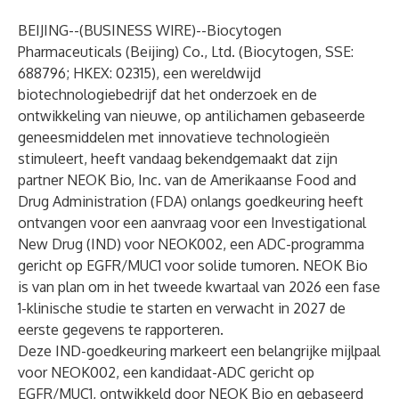
BEIJING--(
BUSINESS WIRE
)--
Biocytogen
Pharmaceuticals (Beijing) Co., Ltd. (Biocytogen, SSE:
688796; HKEX: 02315), een wereldwijd
biotechnologiebedrijf dat het onderzoek en de
ontwikkeling van nieuwe, op antilichamen gebaseerde
geneesmiddelen met innovatieve technologieën
stimuleert, heeft vandaag bekendgemaakt dat zijn
partner NEOK Bio, Inc. van de Amerikaanse Food and
Drug Administration (FDA) onlangs goedkeuring heeft
ontvangen voor een aanvraag voor een Investigational
New Drug (IND) voor NEOK002, een ADC-programma
gericht op EGFR/MUC1 voor solide tumoren. NEOK Bio
is van plan om in het tweede kwartaal van 2026 een fase
1-klinische studie te starten en verwacht in 2027 de
eerste gegevens te rapporteren.
Deze IND-goedkeuring markeert een belangrijke mijlpaal
voor NEOK002, een kandidaat-ADC gericht op
EGFR/MUC1, ontwikkeld door NEOK Bio en gebaseerd