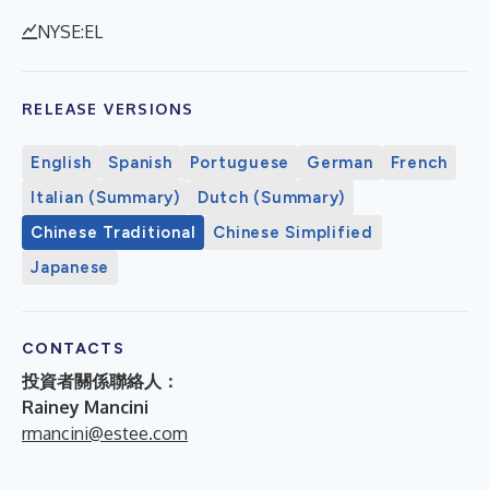
NYSE:EL
RELEASE VERSIONS
English
Spanish
Portuguese
German
French
Italian (Summary)
Dutch (Summary)
Chinese Traditional
Chinese Simplified
Japanese
CONTACTS
投資者關係聯絡人：
Rainey Mancini
rmancini@estee.com