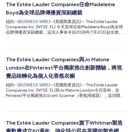
The Estée Lauder Companies任命Madeleine
Boyd為全球品牌傳播資深副總裁
紐約--(
BUSINESS WIRE
)--(美國商業資訊)-- The Estée Lauder
Companies Inc. (NYSE: EL) 今天宣布任命Madeleine Boyd為全球
品牌傳播資深副總裁，這項人事命令自2026年7月20日起生效。
該公司為了繼續深化旗下品牌與消費者之間的連結，採取了眾多行
動，這項人事命令即為其一。Boyd女士將籌組並帶領一支全新整
合的全球品牌傳播團隊。她將確保該公司多元化的品牌組合遵循統
一的企業傳播策略，同時推動加速傳播以消費者為首的大膽品牌敘
事，贏得媒體關注並建立文化相關性和品牌魅力。此外，她也將加
The Estée Lauder Companies與Jo Malone
強與創作者的互動，讓該公司的品牌站在塑造文化的前線，成為萬
London在Pinterest平台獨家推出創新體驗，將視
眾矚目的焦點。 Boyd女士積累美容、奢侈品及生活風格相關的豐
富經驗，能力橫跨品牌策略、傳播、消費者互動及文化洞察。在接
覺品味轉化為個人化香氛衣櫥
受這項任命之前，她擔任Together Group的全球美容與健康業務
紐約--(
BUSINESS WIRE
)--(美國商業資訊)-- The Estée Lauder
資深副總裁，統領該集團旗下15家一流代理商與顧問公司的美容與
Companies Inc. (NYSE: EL)與Jo Malone London今日宣布，在
健康業務，主導戰略制定、業務成長及市場定位。 在加入
Pinterest平台獨家推出Scent Scanner（香氛掃描器），這項開創
Together Group之前，Boyd女士有將近七年的時間任職於引領業
性的體驗將率先在美國和法國市場上線。該體驗能夠將使用者在
界的奢侈品傳播...
Pinterest畫板上表達的視覺偏好轉化為個人化的Jo Malone
London香氛推薦。 在2025年推出的Jo Malone London AI Scent
Advisor（AI香氛顧問）取得成功的基礎上，Scent Scanner為消費
者尋找個人化的香氛提供了一種全新方式，將尋香的起點從文字描
The Estée Lauder Companies旗下Whitman製造
述轉為視覺影像。如果說AI Scent Advisor是邀請消費者用語言描
廠歡慶成立60週年，強化該公司在英國的製造網