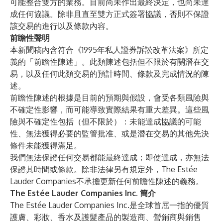
可能整合雙方的業務。目前尚未作出最終決定，也尚未達
成任何協議。除非且直至雙方正式簽署協議，否則不保證
該交易的進行以及條款內容。
前瞻性聲明
本新聞稿內含符合《1995年私人證券訴訟改革法案》所定
義的「前瞻性陳述」。此類陳述包括但不限於有關潛在交
易，以及任何此類交易的預計時間、條款及完成情況的陳
述。
前瞻性陳述的根據是目前的預期與假設，會受各類風險與
不確定性影響，而可能導致實際結果有重大差異。這些風
險與不確定性包括（但不限於）：未能達成協議的可能
性、無法獲得必要的監管批准、或是潛在交易的其他先決
條件未能獲得滿足。
我們無法保證任何交易都能最終達成；即使達成，亦無法
保證其時間或條款。除非法律另有規定外，The Estée
Lauder Companies不承擔更新任何前瞻性陳述的義務。
The Estée Lauder Companies Inc. 簡介
The Estée Lauder Companies Inc.
是全球首屈一指的優質
護膚、彩妝、香水及護髮產品的製造商、營銷商與銷售