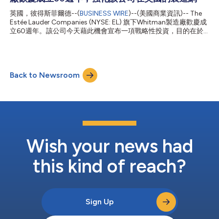
述他們正在尋找的香氣，那麼Scent Scanner則是透過解讀視覺靈
感——包括影像、色調、質感、旅行場景、儀式感和美學風格
英國，彼得斯菲爾德--(
BUSINESS WIRE
)--(美國商業資訊)-- The
——來推薦最適合每個人的香氛。 這款專為Pinterest客製化的體
Estée Lauder Companies (NYSE: EL) 旗下Whitman製造廠歡慶成
驗透過個人化的數位旅程，將Jo Malone London在香氛探索方面
立60週年。該公司今天藉此機會宣布一項戰略性投資，目的在於
的專業優勢生動呈現。在獲得使...
強化該公司的英國製造網，並進一步實現促進英國製造工藝、創新
精神以及高級香水業務成長的長期承諾。 Whitman製造廠成立於
1966年，是The Estée Lauder Companies全球製造網的戰略性設
施，負責生產Jo Malone London、Estée Lauder、Clinique和La
Back to Newsroom
Mer等品牌的護膚及香水產品。該廠目前每年生產逾9000萬件產
品，銷往英國、歐洲及全球其他特定市場。 「Whitman廠在過去
六十年來不斷呈現其精湛工藝、卓越品質與創新精神。自從我的祖
父母創立The Estée Lauder Companies以來，這些特質一直是本
公司的自我定位。」The Estée Lauder Companies董事長William
P. Lauder表示，「當我的家族於1966年在此建立生產設施時，就
已經體會到英國工藝的底蘊。...
Wish your news had
this kind of reach?
Sign Up