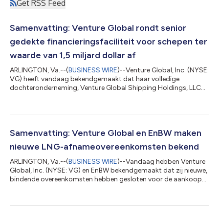
Get RSS Feed
Samenvatting: Venture Global rondt senior
gedekte financieringsfaciliteit voor schepen ter
waarde van 1,5 miljard dollar af
ARLINGTON, Va.--(
BUSINESS WIRE
)--Venture Global, Inc. (NYSE:
VG) heeft vandaag bekendgemaakt dat haar volledige
dochteronderneming, Venture Global Shipping Holdings, LLC
("VGSH"), een krediet- en garantieovereenkomst heeft gesloten
voor een senior gedekte termijnlening (de "Faciliteit") met een
totale hoofdsom van maximaal $ 1.500.000.000. De Faciliteit
loopt af op 26 juni 2032. Deutsche Bank en ING traden op als
coördinerende hoofdarrangeurs voor de faciliteit. ING fungeert
Samenvatting: Venture Global en EnBW maken
tevens als facilite...
nieuwe LNG-afnameovereenkomsten bekend
ARLINGTON, Va.--(
BUSINESS WIRE
)--Vandaag hebben Venture
Global, Inc. (NYSE: VG) en EnBW bekendgemaakt dat zij nieuwe,
bindende overeenkomsten hebben gesloten voor de aankoop
van ongeveer 0,82 miljoen ton per jaar (MTPA) aan Amerikaans
vloeibaar aardgas (LNG) van Venture Global voor een periode
van ongeveer vijf jaar, met ingang van 2026, te leveren uit de
portefeuille van Venture Global. De nieuwe overeenkomsten