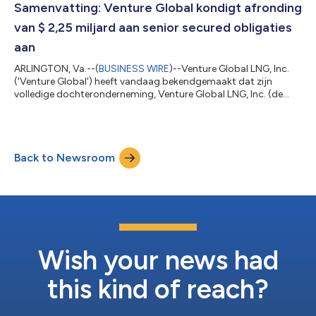
vormen een aanvulling op de bestaande langlopende koop- en
Samenvatting: Venture Global kondigt afronding
verkoopovereenkomsten (S...
van $ 2,25 miljard aan senior secured obligaties
aan
ARLINGTON, Va.--(
BUSINESS WIRE
)--Venture Global LNG, Inc.
('Venture Global') heeft vandaag bekendgemaakt dat zijn
volledige dochteronderneming, Venture Global LNG, Inc. (de
'uitgever'), de uitgifte van senior secured obligaties met een
totale hoofdsom van $ 1,125 miljard en een rente van 6,375%,
met een looptijd tot 2034 (de 'obligaties van 2034') en senior
secured obligaties met een totale hoofdsom van $ 1,125 miljard
Back to Newsroom
en een rente van 6,625%, met een looptijd tot 2036 (de
'obligaties vn 2036'...
Wish your news had
this kind of reach?