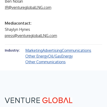
Ben Nolan
IR@ventureglobalLNG.com
Mediacontact:
Shaylyn Hynes
press@ventureglobalLNG.com
Marketing
Advertising
Communications
Industry:
Other Energy
Oil/Gas
Energy
Other Communications