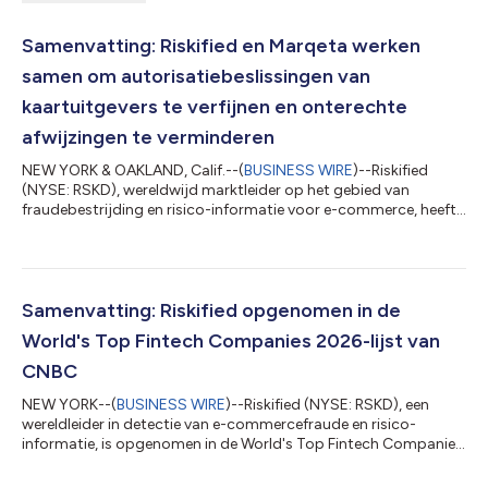
Samenvatting: Riskified en Marqeta werken
samen om autorisatiebeslissingen van
kaartuitgevers te verfijnen en onterechte
afwijzingen te verminderen
NEW YORK & OAKLAND, Calif.--(
BUSINESS WIRE
)--Riskified
(NYSE: RSKD), wereldwijd marktleider op het gebied van
fraudebestrijding en risico-informatie voor e-commerce, heeft
vandaag een samenwerking aangekondigd met Marqeta
(NASDAQ: MQ), het wereldwijde moderne platform voor
kaartuitgifte. Hiermee krijgen kaartuitgevers op het platform
van Marqeta toegang tot de risico-informatie van Riskified vóór
de autorisatiefase. De integratie helpt uitgevers om
Samenvatting: Riskified opgenomen in de
nauwkeurigere autorisatiebeslissingen te nemen...
World's Top Fintech Companies 2026-lijst van
CNBC
NEW YORK--(
BUSINESS WIRE
)--Riskified (NYSE: RSKD), een
wereldleider in detectie van e-commercefraude en risico-
informatie, is opgenomen in de World's Top Fintech Companies
2026-lijst van CNBC, in de categorie Payments. De lijst, die nu
aan zijn vierde editie toe is, wordt door CNBC opgesteld in