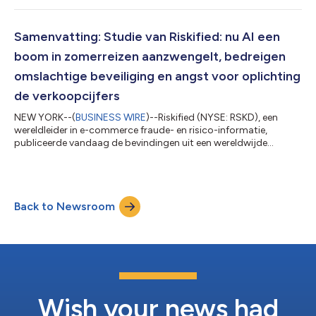
samenwerking met Statista Inc., het internationale bedrijf voor
statistieken en industrierangschikking. De lijst werd op 22 juli
2026 bekendgemaakt en is beschikbaar op CNBC's website. Dit
Samenvatting: Studie van Riskified: nu AI een
is de tweede k...
boom in zomerreizen aanzwengelt, bedreigen
omslachtige beveiliging en angst voor oplichting
de verkoopcijfers
NEW YORK--(
BUSINESS WIRE
)--Riskified (NYSE: RSKD), een
wereldleider in e-commerce fraude- en risico-informatie,
publiceerde vandaag de bevindingen uit een wereldwijde
enquête gevoerd in aanloop op het reisseizoen van de zomer
van 2026, waarin het reisgedrag, de boekingservaringen en het
vertrouwen van de consument in digitale en door AI
aangestuurde reistools werden verkend. De enquête, gevoerd
Back to Newsroom
onder meer dan 4.000 consumenten in de Verenigde Staten,
het Verenigd Koninkrijk, China, Japan, Mexic...
Wish your news had