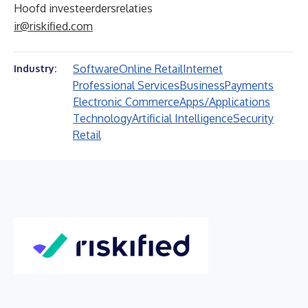
Hoofd investeerdersrelaties
ir@riskified.com
Software
Online Retail
Internet
Industry:
Professional Services
Business
Payments
Electronic Commerce
Apps/Applications
Technology
Artificial Intelligence
Security
Retail