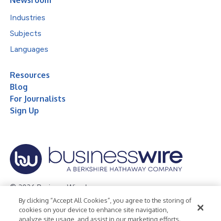
Industries
Subjects
Languages
Resources
Blog
For Journalists
Sign Up
© 2026 Business Wire, Inc.
By clicking “Accept All Cookies”, you agree to the storing of
Privacy Policy
Cookie Policy
Accessibility Statement
cookies on your device to enhance site navigation,
analyze site usage, and assist in our marketing efforts.
Terms of Use
Legal