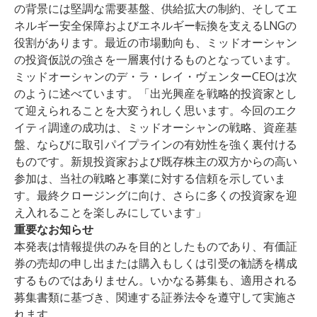
の背景には堅調な需要基盤、供給拡大の制約、そしてエ
ネルギー安全保障およびエネルギー転換を支えるLNGの
役割があります。最近の市場動向も、ミッドオーシャン
の投資仮説の強さを一層裏付けるものとなっています。
ミッドオーシャンのデ・ラ・レイ・ヴェンターCEOは次
のように述べています。「出光興産を戦略的投資家とし
て迎えられることを大変うれしく思います。今回のエク
イティ調達の成功は、ミッドオーシャンの戦略、資産基
盤、ならびに取引パイプラインの有効性を強く裏付ける
ものです。新規投資家および既存株主の双方からの高い
参加は、当社の戦略と事業に対する信頼を示していま
す。最終クロージングに向け、さらに多くの投資家を迎
え入れることを楽しみにしています」
重要なお知らせ
本発表は情報提供のみを目的としたものであり、有価証
券の売却の申し出または購入もしくは引受の勧誘を構成
するものではありません。いかなる募集も、適用される
募集書類に基づき、関連する証券法令を遵守して実施さ
れます。