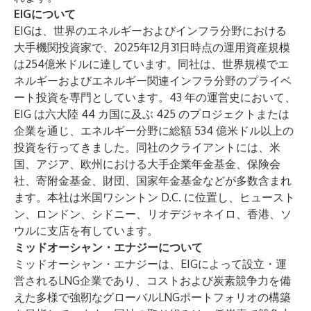
EIGについて
EIGは、世界のエネルギーおよびインフラ分野における
大手機関投資家で、2025年12月31日時点の運用資産規模
は254億米ドルに達しています。同社は、世界規模でエ
ネルギーおよびエネルギー関連インフラ分野のプライベ
ート投資を専門としています。43 年の運営史において、
EIG は六大陸 44 カ国に及ぶ 425 のプロジェクトまたは
企業を通じ、エネルギー分野に総額 534 億米ドル以上の
投資を行ってきました。同社のクライアントには、米
国、アジア、欧州における大手企業年金基金、保険会
社、寄附金基金、財団、国家年金基金などが多数含まれ
ます。本社は米国ワシントン D.C. に位置し、ヒュースト
ン、ロンドン、シドニー、リオデジャネイロ、香港、ソ
ウルに支店を有しています。
ミッドオーシャン・エナジーについて
ミッドオーシャン・エナジーは、EIGによって設立・運
営されるLNG企業であり、コストおよび炭素競争力を備
えた多様で強靭なグローバルLNGポートフォリオの構築