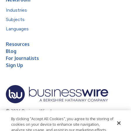
Industries
Subjects
Languages
Resources
Blog
For Journalists
Sign Up
© 2026 Business Wire, Inc.
By clicking “Accept All Cookies”, you agree to the storing of
Privacy Policy
Cookie Policy
Accessibility Statement
cookies on your device to enhance site navigation,
analyze site usage, and assist in our marketing efforts.
Terms of Use
Legal