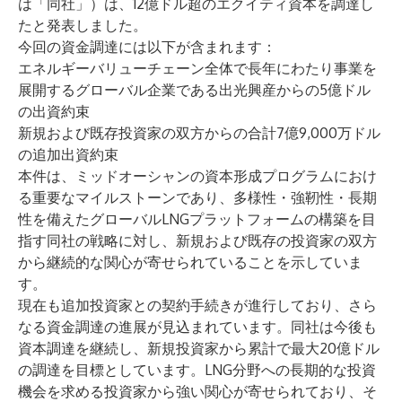
は「同社」）は、12億ドル超のエクイティ資本を調達し
たと発表しました。
今回の資金調達には以下が含まれます：
エネルギーバリューチェーン全体で長年にわたり事業を
展開するグローバル企業である出光興産からの5億ドル
の出資約束
新規および既存投資家の双方からの合計7億9,000万ドル
の追加出資約束
本件は、ミッドオーシャンの資本形成プログラムにおけ
る重要なマイルストーンであり、多様性・強靭性・長期
性を備えたグローバルLNGプラットフォームの構築を目
指す同社の戦略に対し、新規および既存の投資家の双方
から継続的な関心が寄せられていることを示していま
す。
現在も追加投資家との契約手続きが進行しており、さら
なる資金調達の進展が見込まれています。同社は今後も
資本調達を継続し、新規投資家から累計で最大20億ドル
の調達を目標としています。LNG分野への長期的な投資
機会を求める投資家から強い関心が寄せられており、そ