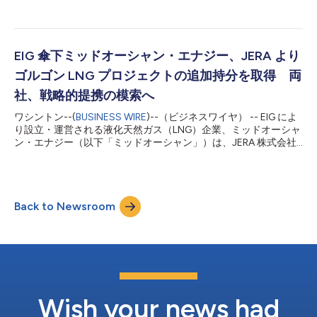
めている株式資本調達の一環として、多国間インパクト投資機関
高い機関投資家による株主基盤がさらに強化されるとともに、多
の大手であるアラブ・エネルギー・ファンド（「TAEF」）から1
様性とレジリエンスを備え、長...
億2,000万ドルの出資を受け入れると発表しました。 TAEFによ
る今回の投資は、ミッドオーシャンの優良な投資家基盤をさらに
強化するとともに、多角化された強靭・長期安定型のグローバル
EIG 傘下ミッドオーシャン・エナジー、JERA より
LNG事業を構築するという同社の戦略への根強い支持を裏付ける
ゴルゴン LNG プロジェクトの追加持分を取得 両
ものです。 現在、複数の追加投資家との間で契約書類の手続き
が進んでおり、引き続き力強い勢いが続いています。ミッドオー
社、戦略的提携の模索へ
シャンは今後も資本調達を継続し、新規投資家からの累計調達額
ワシントン--(
BUSINESS WIRE
)--（ビジネスワイヤ） -- EIG によ
として最大20億ドルを目標としています。 ミッドオーシャンの
り設立・運営される液化天然ガス（LNG）企業、ミッドオーシャ
会長兼EIGのCEOであるR・ブレア・トーマス氏は、次のように述
ン・エナジー（以下「ミッドオーシャン」）は、JERA 株式会社
べています。「アラブ・エネルギー・ファンドをミッドオーシャ
（以下「JERA」）がゴルゴン LNG プロジェクトに保有する
ンの株主として迎えられることを大変うれしく思います。同ファ
0.417％の持分を所有する JERA ゴルゴン合同会社の買収につい
ンドがエネルギー投資...
て、JERA と最終合意契約を締結したことを発表しました。ミッ
ドオーシャンは同プロジェクトの既存参加企業であり、本取引に
Back to Newsroom
より同社のゴルゴン LNG プロジェクトに対する持分比率は
1.417％に拡大します。本取引の対象は、JERA がイクシス LNG
プロジェクトに保有する 0.735％の持分も含む。本件は所定の先
行条件の充足を条件として、ゴルゴンおよびイクシスプロジェク
トの持分がミッドオーシャンに譲渡された後、更なる条件の充足
を前提に、イクシスプロジェクトの持分は同プロジェクトの既存
合弁事業参加企業へ移管される予定です。 本買収により、シェ
ブロンが運営する大規模かつ長期的な統合型 LNG プロジェクト
Wish your news had
に対するミッドオーシャンの持分保有規模が拡大し、...