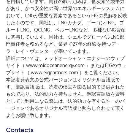
を目指しています。同社の取り組みは、低炭素で競争力
があり、かつ安全性の高い世界のエネルギーシステムに
おいて、LNGが重要な要素であるというEIGの見解を反映
したものです。同社は、LNGカナダ、ゴーゴンLNG、プ
ルートLNG、QCLNG、ペルーLNGなど、多様なLNG資産
に関与しています。同社は、シェルでグローバルLNG部
門責任者を務めるなど、業界で27年の経験を持つデ・
ラ・レイ・ヴェンターが率いています。
詳細については、ミッドオーシャン・エナジーのウェブ
サイト（
www.midoceanenergy.com
）またはEIGのウェ
ブサイト（
www.eigpartners.com
）をご覧ください。
本記者発表文の公式バージョンはオリジナル言語版で
す。翻訳言語版は、読者の便宜を図る目的で提供された
ものであり、法的効力を持ちません。翻訳言語版を資料
としてご利用になる際には、法的効力を有する唯一のバ
ージョンであるオリジナル言語版と照らし合わせて頂く
ようお願い致します。
Contacts