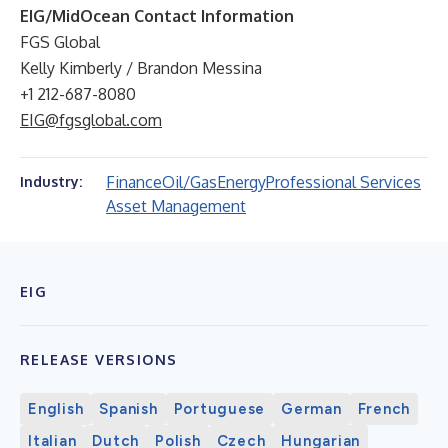
EIG/MidOcean Contact Information
FGS Global
Kelly Kimberly / Brandon Messina
+1 212-687-8080
EIG@fgsglobal.com
Finance
Oil/Gas
Energy
Professional Services
Industry:
Asset Management
EIG
RELEASE VERSIONS
English
Spanish
Portuguese
German
French
Italian
Dutch
Polish
Czech
Hungarian