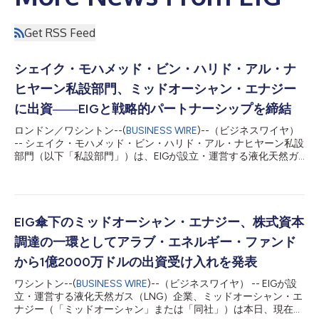
Get RSS Feed
シェイク・モハメッド・ビン・ハリド・アル・ナ
ヒヤーン私設部門、ミッドオーシャン・エナジー
に出資――EIGと戦略的パートナーシップを締結
ロンドン／ワシントン--(
BUSINESS WIRE
)--（ビジネスワイヤ）
-- シェイク・モハメッド・ビン・ハリド・アル・ナヒヤーン私設
部門（以下「私設部門」）は、EIGが設立・運営する液化天然ガ
ス（LNG）企業、ミッドオーシャン・エナジー（以下「ミッドオ
ーシャン」または「同社」）に対し、11億3,000万米ドルを出資
すると発表しました。 今回の出資とあわせて、私設部門とEIG
は、アラブ首長国連邦（UAE）および選定された地域市場におけ
る資本の集約、投資案件の創出、ならびに機関投資家向け投資機
EIG傘下のミッドオーシャン・エナジー、株式資本
会の開発を目的とする戦略的パートナーシップを締結しました。
調達の一環としてアラブ・エネルギー・ファンド
今回のミッドオーシャンへの出資は、私設部門にとって世界の
LNG分野への本格参入を意味するとともに、グローバルなエネル
から1億2000万ドルの出資受け入れを発表
ギー・インフラ投資会社であるEIGとのより広範な戦略的関係の
ワシントン--(
BUSINESS WIRE
)--（ビジネスワイヤ） -- EIGが設
始まりとなります。両者は本パートナーシップを通じ、エネルギ
立・運営する液化天然ガス（LNG）企業、ミッドオーシャン・エ
ーおよび関連インフラ分野における今後の投資機会で協力してい
ナジー（「ミッドオーシャン」または「同社」）は本日、現在進
く予定です。 また今回の出資により、ミッドオーシャンの質の