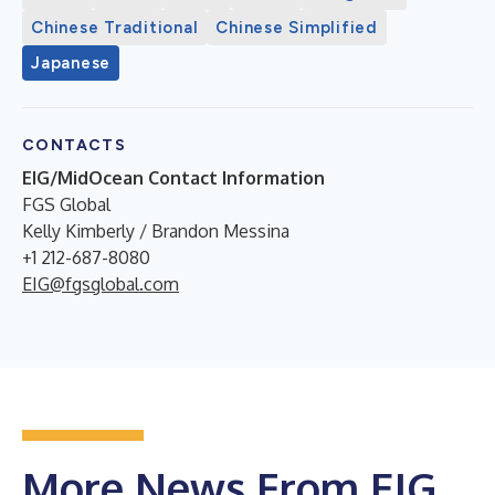
Chinese Traditional
Chinese Simplified
Japanese
CONTACTS
EIG/MidOcean Contact Information
FGS Global
Kelly Kimberly / Brandon Messina
+1 212-687-8080
EIG@fgsglobal.com
More News From EIG