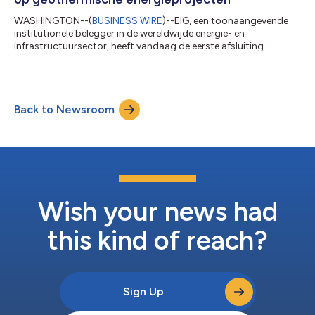
WASHINGTON--(
BUSINESS WIRE
)--EIG, een toonaangevende
institutionele belegger in de wereldwijde energie- en
infrastructuursector, heeft vandaag de eerste afsluiting
aangekondigd van EIG Geothermal Catalyst Partners (het
'fonds'), een specifiek investeringsvehikel gericht op
investeringen ter ondersteuning van de ontwikkeling van de
volgende generatie geothermische projecten in de Verenigde
Back to Newsroom
Staten. Het fonds is primair ontworpen om
ontwikkelingskapitaal in een middenfase te verstrekken om
geother...
Wish your news had
this kind of reach?
Sign Up