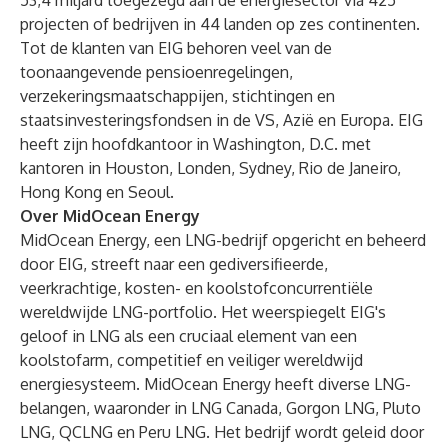
53,4 miljard toegezegd aan de energiesector via 425
projecten of bedrijven in 44 landen op zes continenten.
Tot de klanten van EIG behoren veel van de
toonaangevende pensioenregelingen,
verzekeringsmaatschappijen, stichtingen en
staatsinvesteringsfondsen in de VS, Azië en Europa. EIG
heeft zijn hoofdkantoor in Washington, D.C. met
kantoren in Houston, Londen, Sydney, Rio de Janeiro,
Hong Kong en Seoul.
Over MidOcean Energy
MidOcean Energy, een LNG-bedrijf opgericht en beheerd
door EIG, streeft naar een gediversifieerde,
veerkrachtige, kosten- en koolstofconcurrentiële
wereldwijde LNG-portfolio. Het weerspiegelt EIG's
geloof in LNG als een cruciaal element van een
koolstofarm, competitief en veiliger wereldwijd
energiesysteem. MidOcean Energy heeft diverse LNG-
belangen, waaronder in LNG Canada, Gorgon LNG, Pluto
LNG, QCLNG en Peru LNG. Het bedrijf wordt geleid door