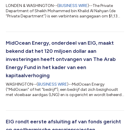
LONDEN & WASHINGTON--(
BUSINESS WIRE
)--The Private
Department of Sheikh Mohammed bin Khalid Al Nahyan (de
“Private Department”) is een verbintenis aangegaan om $1,13
miljard te investeren in MidOcean Energy (“MidOcean” of het
“Bedrijf”), een LNG-bedrijf (Liquefied Natural Gas = vloeibaar
aardgas) opgericht en beheerd door EIG. Parallel met de
investering zijn de Private Department en EIG een strategisch
partnerschap aangegaan, gericht op kapitaalaggregatie,
MidOcean Energy, onderdeel van EIG, maakt
investeringsbemiddeling en de ontwikke...
bekend dat het 120 miljoen dollar aan
investeringen heeft ontvangen van The Arab
Energy Fund in het kader van een
kapitaalverhoging
WASHINGTON--(
BUSINESS WIRE
)--MidOcean Energy
("MidOcean" of het "bedrijf"), een bedrijf dat zich bezighoudt
met vloeibaar aardgas (LNG) en is opgericht en wordt beheerd
door EIG, heeft vandaag bekendgemaakt dat het een
kapitaalinvestering van 120 miljoen dollar heeft ontvangen van
The Arab Energy Fund ("TAEF") als onderdeel van zijn huidige
kapitaalronde. Het Fonds is een toonaangevende multilaterale
impact-financieringsinstelling. De investering van TAEF
EIG rondt eerste afsluiting af van fonds gericht
versterkt het hoogwaardige beleggersbes...
op geothermische energieprojecten