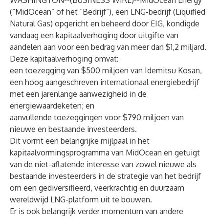
WASHINGTON--(
BUSINESS WIRE
)--
MidOcean Energy
(“MidOcean” of het “Bedrijf”), een LNG-bedrijf (Liquified
Natural Gas) opgericht en beheerd door EIG, kondigde
vandaag een kapitaalverhoging door uitgifte van
aandelen aan voor een bedrag van meer dan $1,2 miljard.
Deze kapitaalverhoging omvat:
een toezegging van $500 miljoen van Idemitsu Kosan,
een hoog aangeschreven internationaal energiebedrijf
met een jarenlange aanwezigheid in de
energiewaardeketen; en
aanvullende toezeggingen voor $790 miljoen van
nieuwe en bestaande investeerders.
Dit vormt een belangrijke mijlpaal in het
kapitaalvormingsprogramma van MidOcean en getuigt
van de niet-aflatende interesse van zowel nieuwe als
bestaande investeerders in de strategie van het bedrijf
om een gediversifieerd, veerkrachtig en duurzaam
wereldwijd LNG-platform uit te bouwen.
Er is ook belangrijk verder momentum van andere