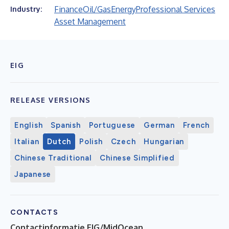
Finance
Oil/Gas
Energy
Professional Services
Industry:
Asset Management
EIG
RELEASE VERSIONS
English
Spanish
Portuguese
German
French
Italian
Dutch
Polish
Czech
Hungarian
Chinese Traditional
Chinese Simplified
Japanese
CONTACTS
Contactinformatie EIG/MidOcean