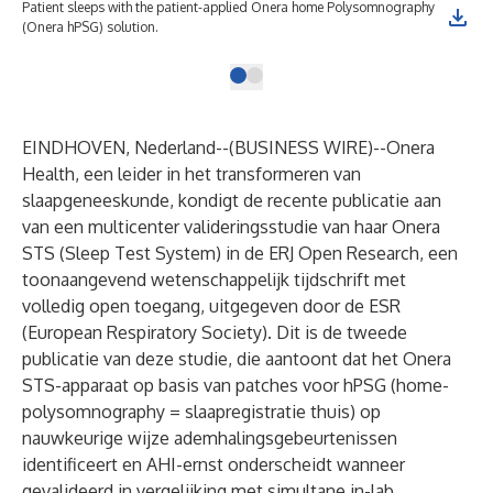
Patient sleeps with the patient-applied Onera home Polysomnography
(Onera hPSG) solution.
EINDHOVEN, Nederland--(
BUSINESS WIRE
)--
Onera
Health, een leider in het transformeren van
slaapgeneeskunde, kondigt de recente publicatie aan
van een multicenter valideringsstudie van haar Onera
STS (Sleep Test System) in de ERJ Open Research, een
toonaangevend wetenschappelijk tijdschrift met
volledig open toegang, uitgegeven door de ESR
(European Respiratory Society). Dit is de tweede
publicatie van deze studie, die aantoont dat het Onera
STS-apparaat op basis van patches voor hPSG (home-
polysomnography = slaapregistratie thuis) op
nauwkeurige wijze ademhalingsgebeurtenissen
identificeert en AHI-ernst onderscheidt wanneer
gevalideerd in vergelijking met simultane in-lab