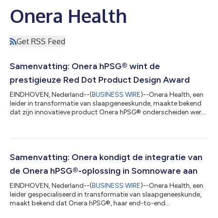
Onera Health
Get RSS Feed
Samenvatting: Onera hPSG® wint de
prestigieuze Red Dot Product Design Award
EINDHOVEN, Nederland--(
BUSINESS WIRE
)--Onera Health, een
leider in transformatie van slaapgeneeskunde, maakte bekend
dat zijn innovatieve product Onera hPSG® onderscheiden werd
met de prestigieuze Red Dot Product Design Award voor 2026.
Deze internationale erkenning is een eerbetoon aan de
uitzonderlijke ontwerpkwaliteit en benadrukt de inzet van Onera
Health voor uitmuntendheid, creativiteit en op de patiënt
gerichte innovatie. De Red Dot Award, een van de meest
Samenvatting: Onera kondigt de integratie van
gegeerde kwaliteitsonderscheidi...
de Onera hPSG®-oplossing in Somnoware aan
EINDHOVEN, Nederland--(
BUSINESS WIRE
)--Onera Health, een
leider gespecialiseerd in transformatie van slaapgeneeskunde,
maakt bekend dat Onera hPSG®, haar end-to-end
polysomnografieoplossing voor thuisgebruik, voortaan