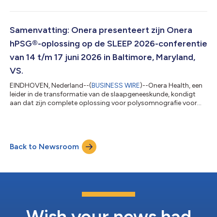
opgenomen is in Somnoware by ResMed, de beheersoftware
voor slaaplabs. Dankzij deze integratie kunnen artsen PSG's
(polysomnografietesten) uitvoeren op de plaats waar
patiënten het meest comfortabel slapen, namelijk bij hen thuis,
Samenvatting: Onera presenteert zijn Onera
terwijl de volledige workflow in Somnoware wordt b...
hPSG®-oplossing op de SLEEP 2026-conferentie
van 14 t/m 17 juni 2026 in Baltimore, Maryland,
VS.
EINDHOVEN, Nederland--(
BUSINESS WIRE
)--Onera Health, een
leider in de transformatie van de slaapgeneeskunde, kondigt
aan dat zijn complete oplossing voor polysomnografie voor
thuis, de Onera hPSG®-oplossing, prominent aanwezig zal zijn
in meerdere wetenschappelijke presentaties op de aanstaande
SLEEP 2026-conferentie. Deze bekendmaking is officieel
geldend in de originele brontaal. Vertalingen zijn slechts als
Back to Newsroom
leeshulp bedoeld en moeten worden vergeleken met de tekst in
de brontaal, die als eni...
Wish your news had